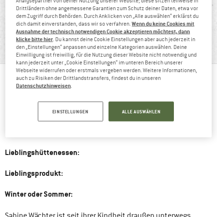
Analysepartner von deiner Nutzung unserer Website; diese sitzen teilweise in
Drittländern ohne angemessene Garantien zum Schutz deiner Daten, etwa vor
dem Zugriff durch Behörden. Durch Anklicken von „Alle auswählen“ erklärst du
Wenn du keine Cookies mit
dich damit einverstanden, dass wir so verfahren.
Ausnahme der technisch notwendigen Cookie akzeptieren möchtest, dann
BERGFREUNDIN SABINE
klicke bitte hier
. Du kannst deine Cookie Einstellungen aber auch jederzeit in
""
den „Einstellungen“ anpassen und einzelne Kategorien auswählen. Deine
Einwilligung ist freiwillig, für die Nutzung dieser Website nicht notwendig und
kann jederzeit unter „Cookie Einstellungen“ im unteren Bereich unserer
Webseite widerrufen oder erstmals vergeben werden. Weitere Informationen,
auch zu Risiken der Drittlandstransfers, findest du in unseren
Datenschutzhinweisen
.
Bergfreundin seit:
Liebste Bergaktivität:
EINSTELLUNGEN
ALLE AUSWÄHLEN
Lieblingsgipfel:
Lieblingshüttenessen:
Lieblingsprodukt:
Winter oder Sommer:
Sabine Wächter ist seit ihrer Kindheit draußen unterwegs.