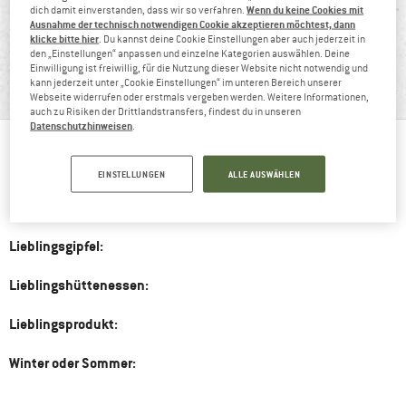
Wenn du keine Cookies mit
dich damit einverstanden, dass wir so verfahren.
Ausnahme der technisch notwendigen Cookie akzeptieren möchtest, dann
klicke bitte hier
. Du kannst deine Cookie Einstellungen aber auch jederzeit in
den „Einstellungen“ anpassen und einzelne Kategorien auswählen. Deine
BERGFREUND SAMUEL
Einwilligung ist freiwillig, für die Nutzung dieser Website nicht notwendig und
kann jederzeit unter „Cookie Einstellungen“ im unteren Bereich unserer
""
Webseite widerrufen oder erstmals vergeben werden. Weitere Informationen,
auch zu Risiken der Drittlandstransfers, findest du in unseren
Datenschutzhinweisen
.
Bergfreund seit:
EINSTELLUNGEN
ALLE AUSWÄHLEN
Liebste Bergaktivität:
Lieblingsgipfel:
Lieblingshüttenessen:
Lieblingsprodukt:
Winter oder Sommer: