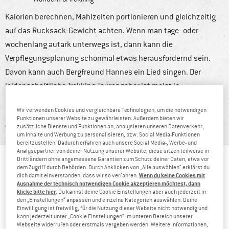
Kalorien berechnen, Mahlzeiten portionieren und gleichzeitig
auf das Rucksack-Gewicht achten. Wenn man tage- oder
wochenlang autark unterwegs ist, dann kann die
Verpflegungsplanung schonmal etwas herausfordernd sein.
Davon kann auch Bergfreund Hannes ein Lied singen. Der
leidenschaftliche Trekking-Tourengeher ist meist in
Skandinavien unterwegs. Ob im Sommer oder Winter – am
Wir verwenden Cookies und vergleichbare Technologien, um die notwendigen
liebsten verzichtet er dabei auf Hüttenaufenthalte und ist weit
Funktionen unserer Website zu gewährleisten. Außerdem bieten wir
weg von der Zivilisation.
zusätzliche Dienste und Funktionen an, analysieren unseren Datenverkehr,
um Inhalte und Werbung zu personalisieren, bzw. Social Media-Funktionen
bereitzustellen. Dadurch erfahren auch unsere Social Media-, Werbe- und
Analysepartner von deiner Nutzung unserer Website; diese sitzen teilweise in
Drittländern ohne angemessene Garantien zum Schutz deiner Daten, etwa vor
INHALTSVERZEICHNIS
dem Zugriff durch Behörden. Durch Anklicken von „Alle auswählen“ erklärst du
Wenn du keine Cookies mit
dich damit einverstanden, dass wir so verfahren.
Die Podcast-Folge
Ausnahme der technisch notwendigen Cookie akzeptieren möchtest, dann
klicke bitte hier
. Du kannst deine Cookie Einstellungen aber auch jederzeit in
Weitere Podcast Folgen
den „Einstellungen“ anpassen und einzelne Kategorien auswählen. Deine
Die Bergfreunde Playlist
Einwilligung ist freiwillig, für die Nutzung dieser Website nicht notwendig und
kann jederzeit unter „Cookie Einstellungen“ im unteren Bereich unserer
Du hast Fragen?
Webseite widerrufen oder erstmals vergeben werden. Weitere Informationen,