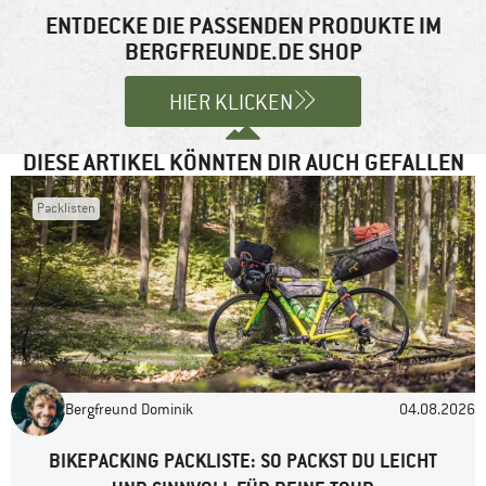
Felder sind mit
*
markiert
ENTDECKE DIE PASSENDEN PRODUKTE IM
BERGFREUNDE.DE SHOP
Kommentar
*
HIER KLICKEN
DIESE ARTIKEL KÖNNTEN DIR AUCH GEFALLEN
Packlisten
Name
*
E-Mail-Adresse
*
Bergfreund Dominik
04.08.2026
Website
BIKEPACKING PACKLISTE: SO PACKST DU LEICHT