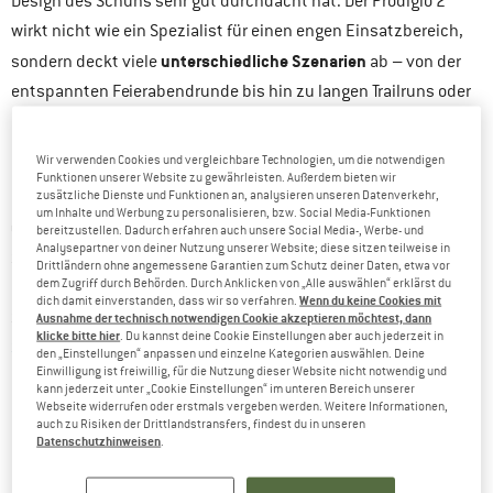
Design des Schuhs sehr gut durchdacht hat. Der Prodigio 2
wirkt nicht wie ein Spezialist für einen engen Einsatzbereich,
unterschiedliche Szenarien
sondern deckt viele
ab – von der
entspannten Feierabendrunde bis hin zu langen Trailruns oder
ambitionierteren Distanzen. Und genau diese Vielseitigkeit
macht ihn so interessant.
Wir verwenden Cookies und vergleichbare Technologien, um die notwendigen
Funktionen unserer Website zu gewährleisten. Außerdem bieten wir
zusätzliche Dienste und Funktionen an, analysieren unseren Datenverkehr,
Ein Detail, das zusätzlich positiv auffällt: Die neueren
um Inhalte und Werbung zu personalisieren, bzw. Social Media-Funktionen
Colorways wirken moderner
. Wer mit den klassischen La
bereitzustellen. Dadurch erfahren auch unsere Social Media-, Werbe- und
Analysepartner von deiner Nutzung unserer Website; diese sitzen teilweise in
Sportiva Farben bislang wenig anfangen konnte, findet hier
Drittländern ohne angemessene Garantien zum Schutz deiner Daten, etwa vor
dem Zugriff durch Behörden. Durch Anklicken von „Alle auswählen“ erklärst du
deutlich harmonischere Varianten. Einen Überblick über das
Wenn du keine Cookies mit
dich damit einverstanden, dass wir so verfahren.
Sortiment bekommst Du bei den
Trailrunningschuhen von La
Ausnahme der technisch notwendigen Cookie akzeptieren möchtest, dann
klicke bitte hier
. Du kannst deine Cookie Einstellungen aber auch jederzeit in
Sportiva
.
den „Einstellungen“ anpassen und einzelne Kategorien auswählen. Deine
Einwilligung ist freiwillig, für die Nutzung dieser Website nicht notwendig und
kann jederzeit unter „Cookie Einstellungen“ im unteren Bereich unserer
Webseite widerrufen oder erstmals vergeben werden. Weitere Informationen,
PRODIGIO 2 VS. PRODIGIO: DIE WICHTIGSTEN
auch zu Risiken der Drittlandstransfers, findest du in unseren
Datenschutzhinweisen
UNTERSCHIEDE
.