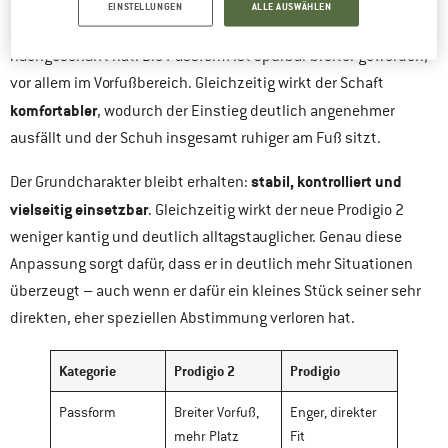
Im direkten Vergleich zum ersten Prodigio zeigt sich schnell,
EINSTELLUNGEN
ALLE AUSWÄHLEN
dass La Sportiva gezielt an den entscheidenden Stellen
nachgeschärft hat. Die Passform ist spürbar breiter geworden,
vor allem im Vorfußbereich. Gleichzeitig wirkt der Schaft
komfortabler
, wodurch der Einstieg deutlich angenehmer
ausfällt und der Schuh insgesamt ruhiger am Fuß sitzt.
stabil, kontrolliert und
Der Grundcharakter bleibt erhalten:
vielseitig einsetzbar
. Gleichzeitig wirkt der neue Prodigio 2
weniger kantig und deutlich alltagstauglicher. Genau diese
Anpassung sorgt dafür, dass er in deutlich mehr Situationen
überzeugt – auch wenn er dafür ein kleines Stück seiner sehr
direkten, eher speziellen Abstimmung verloren hat.
Kategorie
Prodigio 2
Prodigio
Passform
Breiter Vorfuß,
Enger, direkter
mehr Platz
Fit