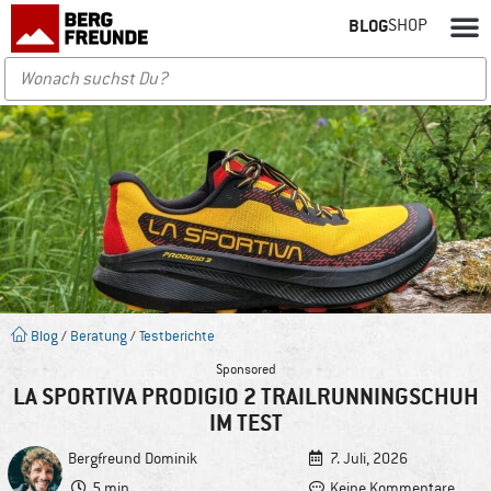
BLOG
SHOP
Blog
/
Beratung
/
Testberichte
Sponsored
LA SPORTIVA PRODIGIO 2 TRAILRUNNINGSCHUH
IM TEST
Bergfreund
Dominik
7. Juli, 2026
5 min
Keine Kommentare