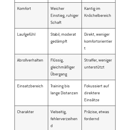
Komfort
Weicher
Kantig im
Einstieg, ruhiger
Knöchelbereich
Schaft
Laufgefühl
Stabil, moderat
Direkt, weniger
gedämpft
komfortorientier
t
Abrollverhalten
Flüssig,
Straffer, weniger
gleichmäßiger
unterstützt
Übergang
Einsatzbereich
Training bis
Fokussiert auf
lange Distanzen
direktere
Einsätze
Charakter
Vielseitig,
Präzise, etwas
fehlerverzeihen
fordernd
d