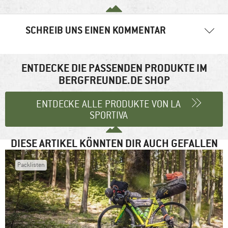
SCHREIB UNS EINEN KOMMENTAR
Ihre E-Mail-Adresse wird nicht veröffentlicht.
Erforderliche
Felder sind mit
*
markiert
ENTDECKE DIE PASSENDEN PRODUKTE IM
BERGFREUNDE.DE SHOP
Kommentar
*
ENTDECKE ALLE PRODUKTE VON LA
SPORTIVA
DIESE ARTIKEL KÖNNTEN DIR AUCH GEFALLEN
Packlisten
Name
*
E-Mail-Adresse
*