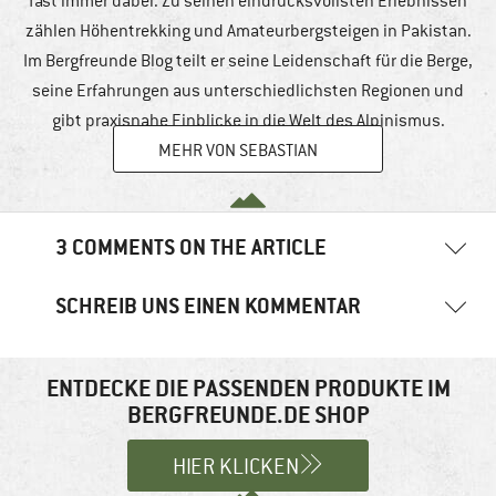
fast immer dabei. Zu seinen eindrucksvollsten Erlebnissen
zählen Höhentrekking und Amateurbergsteigen in Pakistan.
Im Bergfreunde Blog teilt er seine Leidenschaft für die Berge,
seine Erfahrungen aus unterschiedlichsten Regionen und
gibt praxisnahe Einblicke in die Welt des Alpinismus.
MEHR VON SEBASTIAN
3 COMMENTS ON THE ARTICLE
SCHREIB UNS EINEN KOMMENTAR
Bergfreund Marco
10. Dezember 2020
13:47 Uhr
Ihre E-Mail-Adresse wird nicht veröffentlicht.
Erforderliche
Hi, it is unfortunately not possible to register on the backcountry
site out of Europe. Kind regards, Marco
Felder sind mit
*
markiert
ENTDECKE DIE PASSENDEN PRODUKTE IM
BERGFREUNDE.DE SHOP
Antworten
Kommentar
*
HIER KLICKEN
Webshop Bergfreunde groeit tot 33 miljoen euro /