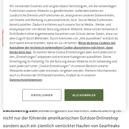
Wir verwenden Cookies und vergleichbare Technologien, um die notwendigen
Funktionen unserer Website zu gewährleisten. Außerdem bieten wir
zusätzliche Dienste und Funktionen an, analysieren unseren Datenverkehr,
um Inhalte und Werbung zu personalisieren, bzw. Social Media-Funktionen
bereitzustellen. Dadurch erfahren auch unsere Social Media-, Werbe- und
Analysepartner von deiner Nutzung unserer Website; diese sitzen teilweise in
Drittländern ohne angemessene Garantien zum Schutz deiner Daten, etwa vor
dem Zugriff durch Behörden. Durch Anklicken von „Alle auswählen“ erklärst du
Wenn du keine Cookies mit
dich damit einverstanden, dass wir so verfahren.
Ausnahme der technisch notwendigen Cookie akzeptieren möchtest, dann
klicke bitte hier
. Du kannst deine Cookie Einstellungen aber auch jederzeit in
den „Einstellungen“ anpassen und einzelne Kategorien auswählen. Deine
Einwilligung ist freiwillig, für die Nutzung dieser Website nicht notwendig und
kann jederzeit unter „Cookie Einstellungen“ im unteren Bereich unserer
Webseite widerrufen oder erstmals vergeben werden. Weitere Informationen,
auch zu Risiken der Drittlandstransfers, findest du in unseren
Datenschutzhinweisen
.
Bergfreunde.de & Backcountry.com
EINSTELLUNGEN
ALLE AUSWÄHLEN
Partnerschaft mit
Wir sind stolz Euch heute unsere
Backcountry.com
bekanntgeben zu können. Backcountry ist
nicht nur der führende amerikanischen Outdoor-Onlineshop
sondern auch ein ziemlich verrückter Haufen von Gearfreaks