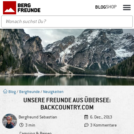
BLOG
SHOP
Blog
/
Bergfreunde
/
Neuigkeiten
UNSERE FREUNDE AUS ÜBERSEE:
BACKCOUNTRY.COM
Bergfreund
Sebastian
6. Dez., 2013
3 min
3 Kommentare
Camping & Reisen