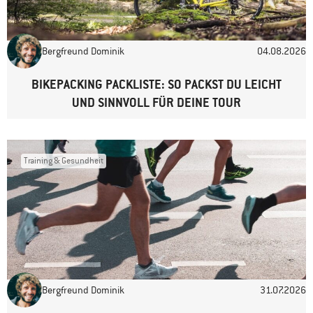
E-Mail-Adresse
*
Antworten
Bergfreund Dominik
04.08.2026
Website
BIKEPACKING PACKLISTE: SO PACKST DU LEICHT
UND SINNVOLL FÜR DEINE TOUR
Training & Gesundheit
Bergfreund Dominik
31.07.2026