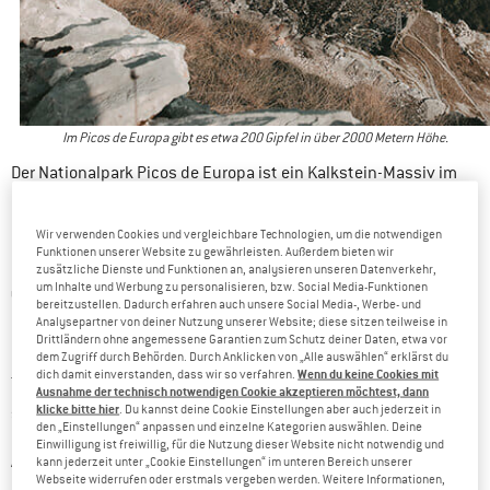
Im Picos de Europa gibt es etwa 200 Gipfel in über 2000 Metern Höhe.
Der Nationalpark Picos de Europa ist ein Kalkstein-Massiv im
kantabrischen Gebirge Nordspaniens. Mit seinen elf
einzige bewohnte Nationalpark Spaniens
Ortschaften ist er der
Wir verwenden Cookies und vergleichbare Technologien, um die notwendigen
Funktionen unserer Website zu gewährleisten. Außerdem bieten wir
200 Gipfel, die
und es befinden sich auf seiner geringen Fläche
zusätzliche Dienste und Funktionen an, analysieren unseren Datenverkehr,
um Inhalte und Werbung zu personalisieren, bzw. Social Media-Funktionen
über 2000 m in die Höhe ragen
(höchster Gipfel: Torre de
bereitzustellen. Dadurch erfahren auch unsere Social Media-, Werbe- und
Cerredo 2648 m). Das Gebiet erstreckt sich über die drei
Analysepartner von deiner Nutzung unserer Website; diese sitzen teilweise in
Drittländern ohne angemessene Garantien zum Schutz deiner Daten, etwa vor
Provinzen Asturien, Kantabrien und Kastilien-Leon. Seltene
dem Zugriff durch Behörden. Durch Anklicken von „Alle auswählen“ erklärst du
Wenn du keine Cookies mit
dich damit einverstanden, dass wir so verfahren.
Braunbär, iberischer Wolf oder der Rothirsch
Tierarten, wie der
Ausnahme der technisch notwendigen Cookie akzeptieren möchtest, dann
klicke bitte hier
. Du kannst deine Cookie Einstellungen aber auch jederzeit in
sind hier, wenn auch sehr rar und selten zu sehen, zu Hause.
den „Einstellungen“ anpassen und einzelne Kategorien auswählen. Deine
Einwilligung ist freiwillig, für die Nutzung dieser Website nicht notwendig und
Wander-, Kletterrouten und auch
Ausgestattet mit zahlreichen
kann jederzeit unter „Cookie Einstellungen“ im unteren Bereich unserer
Webseite widerrufen oder erstmals vergeben werden. Weitere Informationen,