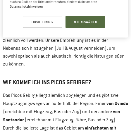
Klettersteigen
(Via Ferrata), bietet das Picos de Europa für
auch zu Risiken der Drittlandstransfers, findest du in unseren
Datenschutzhinweisen
.
Abwechslung
Bergliebhaber einiges an
. Aber auch wer gerne
Essen geht und gemütlich durch kleine idyllische Gassen
EINSTELLUNGEN
ALLE AUSWÄHLEN
schlendert, kommt hier auf seine Kosten. Das bekommt man in
den Sommermonaten gut zu spüren, denn es kann hier
ziemlich voll werden. Unsere Empfehlung ist es in der
Nebensaison hinzugehen (Juli & August vermeiden), um
sowohl optisch als auch akustisch, richtig die Natur genießen
zu können.
WIE KOMME ICH INS PICOS GEBIRGE?
Das Picos Gebirge liegt ziemlich abgelegen und es gibt zwei
von Oviedo
Hauptzugangswege von außerhalb der Region. Einer
von
(erreichbar mit Flugzeug, Bus oder Zug) und der andere
Santander
(erreichbar mit Flugzeug, Fähre, Bus oder Zug).
einfachsten mit
Durch die isolierte Lage ist das Gebiet am