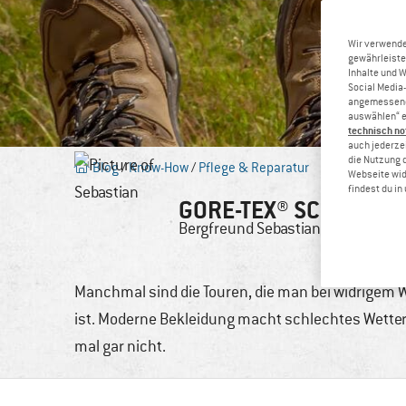
Wir verwende
gewährleiste
Inhalte und 
Social Media-
angemessene 
auswählen“ e
technisch no
auch jederzei
die Nutzung 
Blog
/
Know-How
/
Pflege & Reparatur
Webseite wid
findest du i
GORE-TEX® SCHUHE R
Bergfreund
Sebastian
15. Nov
Manchmal sind die Touren, die man bei widrigem We
ist. Moderne Bekleidung macht schlechtes Wetter 
mal gar nicht.