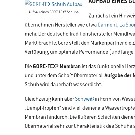
AUFBAU EINES G
Aufbau eines GORE-TEX® Schuhs
Zunächst ein Hinwei
übernehmen Hersteller wie etwa
Garmont
,
La Spo
mehr. Der deutsche Traditionshersteller Meindl wa
Markt brachte. Gore stellt den Markenpartner die
Verfügung, um optimale Performance (und lange H
GORE-TEX® Membran
Die
ist das funktionelle Her
Aufgabe der
und unter dem Schaft-Obermaterial.
Schuh wird dauerhaft wasserdicht.
Gleichzeitig kann aber
Schweiß
in Form von Wasse
„Dampf-Tropfen“ sind viel kleiner als Wassertropfe
Membran hindurch. Die äußeren Schichten dienen 
Obermaterial sehr zur Charakteristik des Schuhs 