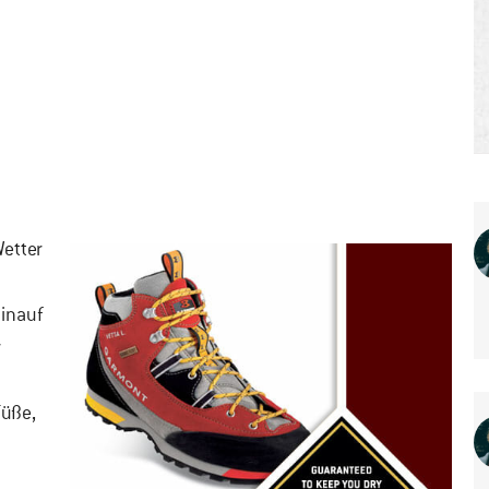
Wetter
hinauf
r
Füße,