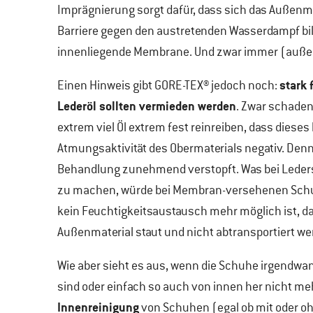
Imprägnierung sorgt dafür, dass sich das Außenma
Barriere gegen den austretenden Wasserdampf bil
innenliegende Membrane. Und zwar immer (außer,
stark 
Einen Hinweis gibt GORE-TEX® jedoch noch:
Lederöl sollten vermieden werden
. Zwar schade
extrem viel Öl extrem fest reinreiben, dass diese
Atmungsaktivität des Obermaterials negativ. Denn
Behandlung zunehmend verstopft. Was bei Leder
zu machen, würde bei Membran-versehenen Schu
kein Feuchtigkeitsaustausch mehr möglich ist, 
Außenmaterial staut und nicht abtransportiert w
Wie aber sieht es aus, wenn die Schuhe irgendwa
sind oder einfach so auch von innen her nicht 
Innenreinigung
von Schuhen (egal ob mit oder oh