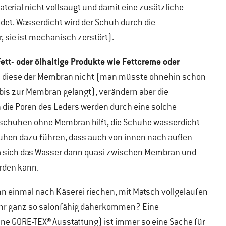
terial nicht vollsaugt und damit eine zusätzliche
det. Wasserdicht wird der Schuh durch die
 sie ist mechanisch zerstört).
fett- oder ölhaltige Produkte wie Fettcreme oder
n diese der Membran nicht (man müsste ohnehin schon
s bis zur Membran gelangt), verändern aber die
 die Poren des Leders werden durch eine solche
schuhen ohne Membran hilft, die Schuhe wasserdicht
hen dazu führen, dass auch von innen nach außen
da sich das Wasser dann quasi zwischen Membran und
erden kann.
nn einmal nach Käserei riechen, mit Matsch vollgelaufen
mehr ganz so salonfähig daherkommen? Eine
ne GORE-TEX® Ausstattung) ist immer so eine Sache für