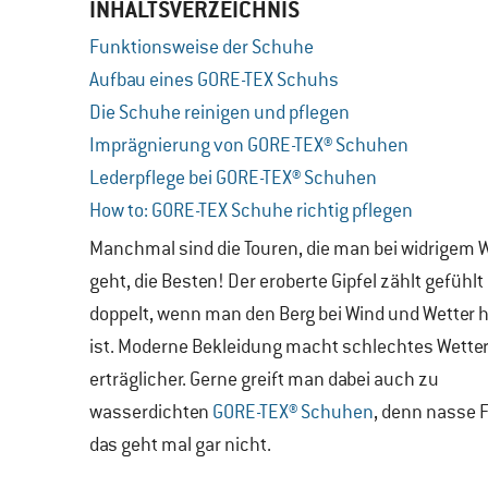
INHALTSVERZEICHNIS
Funktionsweise der Schuhe
Aufbau eines GORE-TEX Schuhs
Die Schuhe reinigen und pflegen
Imprägnierung von GORE-TEX® Schuhen
Lederpflege bei GORE-TEX® Schuhen
How to: GORE-TEX Schuhe richtig pflegen
Manchmal sind die Touren, die man bei widrigem 
geht, die Besten! Der eroberte Gipfel zählt gefühlt
doppelt, wenn man den Berg bei Wind und Wetter 
ist. Moderne Bekleidung macht schlechtes Wette
erträglicher. Gerne greift man dabei auch zu
wasserdichten
GORE-TEX® Schuhen
, denn nasse 
das geht mal gar nicht.