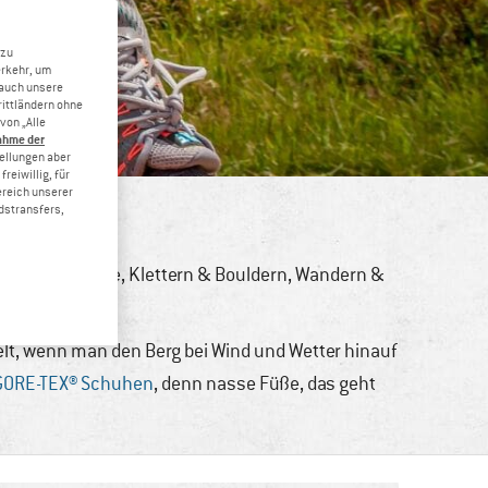
 zu
erkehr, um
 auch unsere
rittländern ohne
von „Alle
ahme der
tellungen aber
reiwillig, für
ereich unserer
dstransfers,
ochtouren
,
Bike
,
Klettern & Bouldern
,
Wandern &
pelt, wenn man den Berg bei Wind und Wetter hinauf
GORE-TEX® Schuhen
, denn nasse Füße, das geht