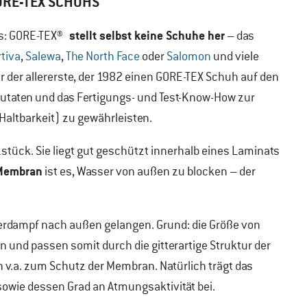
ORE-TEX SCHUHS
stellt selbst keine Schuhe her
s: GORE-TEX®
– das
rtiva
,
Salewa
,
The North Face
oder
Salomon
und viele
r der allererste, der 1982 einen GORE-TEX Schuh auf den
 Zutaten und das Fertigungs- und Test-Know-How zur
altbarkeit) zu gewährleisten.
zstück. Sie liegt gut geschützt innerhalb eines Laminats
 Membran
ist es, Wasser von außen zu blocken – der
rdampf nach außen gelangen. Grund: die Größe von
n und passen somit durch die gitterartige Struktur der
v.a. zum Schutz der Membran. Natürlich trägt das
sowie dessen Grad an Atmungsaktivität bei.