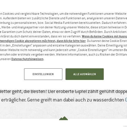
n Cookies und vergleichbare Technologien, um die notwendigen Funktionen unserer Website
n. Außerdem bieten wir zusätzliche Dienste und Funktionen an, analysieren unseren Datenv
Werbung zu personalisieren, bzw. Social Media-Funktionen bereitzustellen. Dadurch erfahren
, Werbe- und Analysepartner von deiner Nutzung unserer Website; diese sitzen teilweise in D
Garantien zum Schutz deiner Daten, etwa vor dem Zugriff durch Behörden. Durch Anklicken 
Wenn du keine Cookies mit Ausn
rklärst du dich damit einverstanden, dass wir so verfahren.
twendigen Cookie akzeptieren möchtest, dann klicke bitte hier
. Du kannst deine Cookie Eins
t in den „Einstellungen“ anpassen und einzelne Kategorien auswählen. Deine Einwilligung ist f
dieser Website nicht notwendig und kann jederzeit unter „Cookie Einstellungen“ im unteren B
errufen oder erstmals vergeben werden. Weitere Informationen, auch zu Risiken der Drittlan
Datenschutzhinweisen
n unseren
.
ICHTIG PFLEGEN
., 2022
7 min
32 Kommentare
Bergsteigen & H
EINSTELLUNGEN
ALLE AUSWÄHLEN
Trekking
tter geht, die Besten! Der eroberte Gipfel zählt gefühlt dop
erträglicher. Gerne greift man dabei auch zu wasserdichten