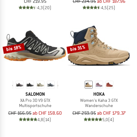
CHF 219.95
CHF 234.95
ab CHF 187.96
4,3
(20)
4,5
(25)
bis 18%
bis 31%
SALOMON
HOKA
XA Pro 3D V9 GTX
Women's Kaha 3 GTX
Multisportschuhe
Wanderschuhe
CHF 166.95
ab CHF 158.60
CHF 259.95
ab CHF 179.37
4,8
(14)
5,0
(4)