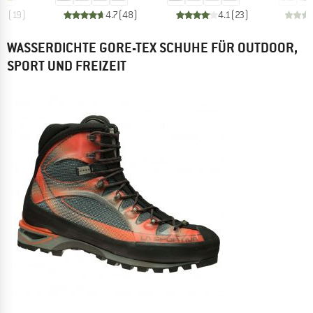
.8
(
19
)
4.7
(
48
)
4.1
(
23
)
WASSERDICHTE GORE-TEX SCHUHE FÜR OUTDOOR,
SPORT UND FREIZEIT