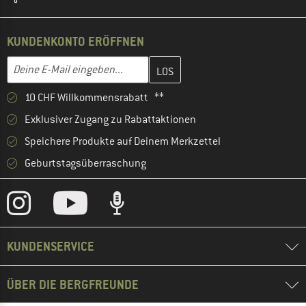
KUNDENKONTO ERÖFFNEN
Gib hier deine E-Mail-Adresse ein und erstelle im nächsten Schri
E-Mail-Adresse
10 CHF Willkommensrabatt **
Exklusiver Zugang zu Rabattaktionen
Speichere Produkte auf Deinem Merkzettel
Geburtstagsüberraschung
KUNDENSERVICE
ÜBER DIE BERGFREUNDE