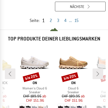
NÄCHSTE
1
Seite:
2
3
4
...
15
TOP PRODUKTE DEINER LIEBLINGSMARKEN
bis 20%
bis 20%
bis
Rabatt
Rabatt
Raba
MARKE
MARKE
M
TOCK
ON
ON
S
Artikel
Artikel
EVA
Women's Cloud 6
Cloud 6
tgruppe
Produktgruppe
Produktgruppe
Prod
en
Sneaker
Sneaker
Frei
eis
duzierter Preis
Preis
reduzierter Preis
Preis
reduzierter Preis
95
ab
CHF 189.95
ab
CHF 189.95
ab
CHF 
.96
CHF 151.96
CHF 151.96
CH
+
8
+
9
+
8