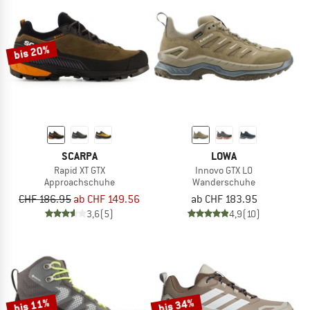
bis 20%
SCARPA
LOWA
Rapid XT GTX
Innovo GTX LO
Approachschuhe
Wanderschuhe
CHF 186.95
ab CHF 149.56
ab CHF 183.95
3,6
(5)
4,9
(10)
bis 11%
bis 34%