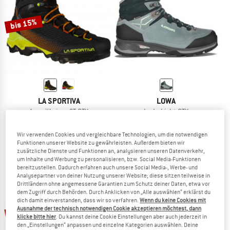
ZUM SOMMER SALE
bis 15%
LA SPORTIVA
LOWA
Aequilibrium ST GTX
Lady Light GTX
Bergschuhe
Wanderschuhe
CHF 374.95
ab CHF 318.71
CHF 289.95
Wir verwenden Cookies und vergleichbare Technologien, um die notwendigen
Funktionen unserer Website zu gewährleisten. Außerdem bieten wir
4,5
(38)
4,8
(4)
zusätzliche Dienste und Funktionen an, analysieren unseren Datenverkehr,
um Inhalte und Werbung zu personalisieren, bzw. Social Media-Funktionen
bereitzustellen. Dadurch erfahren auch unsere Social Media-, Werbe- und
Analysepartner von deiner Nutzung unserer Website; diese sitzen teilweise in
Drittländern ohne angemessene Garantien zum Schutz deiner Daten, etwa vor
dem Zugriff durch Behörden. Durch Anklicken von „Alle auswählen“ erklärst du
dich damit einverstanden, dass wir so verfahren.
Wenn du keine Cookies mit
bis 40%
bis 13%
Ausnahme der technisch notwendigen Cookie akzeptieren möchtest, dann
klicke bitte hier
. Du kannst deine Cookie Einstellungen aber auch jederzeit in
den „Einstellungen“ anpassen und einzelne Kategorien auswählen. Deine