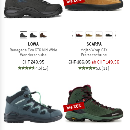
bis 20%
LOWA
SCARPA
Renegade Evo GTX Mid Wide
Mojito Wrap GTX
Wanderschuhe
Freizeitschuhe
CHF 249.95
CHF 186.95
ab CHF 149.56
4,5
(16)
5,0
(11)
bis 20%