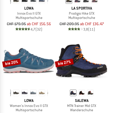
LOWA
LA SPORTIVA
Innox Evo II GTX
Prodigio Hike GTX
Multisportschuhe
Multisportschuhe
CHF 179.95
ab CHF 156.56
CHF 209.95
ab CHF 136.47
4,7
(32)
3,8
(11)
bis 20%
bis 27%
LOWA
SALEWA
Women's Innox Evo II GTX
MTN Trainer Mid GTX
Multisportschuhe
Wanderschuhe