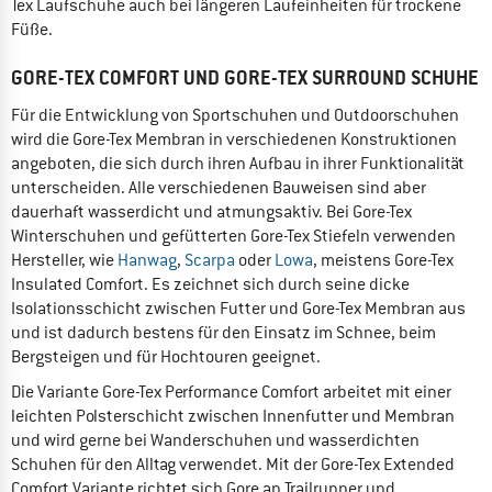
Tex Laufschuhe auch bei längeren Laufeinheiten für trockene
Füße.
GORE-TEX COMFORT UND GORE-TEX SURROUND SCHUHE
Für die Entwicklung von Sportschuhen und Outdoorschuhen
wird die Gore-Tex Membran in verschiedenen Konstruktionen
angeboten, die sich durch ihren Aufbau in ihrer Funktionalität
unterscheiden. Alle verschiedenen Bauweisen sind aber
dauerhaft wasserdicht und atmungsaktiv. Bei Gore-Tex
Winterschuhen und gefütterten Gore-Tex Stiefeln verwenden
Hersteller, wie
Hanwag
,
Scarpa
oder
Lowa
, meistens Gore-Tex
Insulated Comfort. Es zeichnet sich durch seine dicke
Isolationsschicht zwischen Futter und Gore-Tex Membran aus
und ist dadurch bestens für den Einsatz im Schnee, beim
Bergsteigen und für Hochtouren geeignet.
Die Variante Gore-Tex Performance Comfort arbeitet mit einer
leichten Polsterschicht zwischen Innenfutter und Membran
und wird gerne bei Wanderschuhen und wasserdichten
Schuhen für den Alltag verwendet. Mit der Gore-Tex Extended
Comfort Variante richtet sich Gore an Trailrunner und