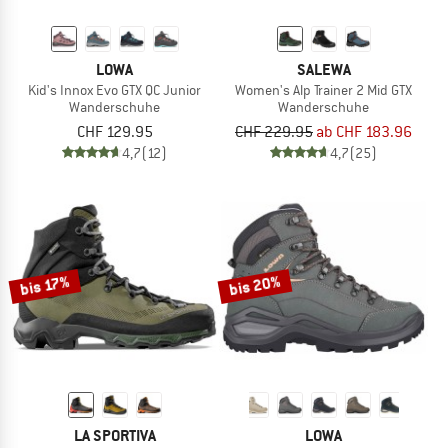
LOWA
SALEWA
Kid's Innox Evo GTX QC Junior
Women's Alp Trainer 2 Mid GTX
Wanderschuhe
Wanderschuhe
CHF 129.95
CHF 229.95
ab CHF 183.96
4,7
(12)
4,7
(25)
bis 20%
bis 17%
LA SPORTIVA
LOWA