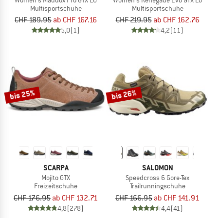
Multisportschuhe
Multisportschuhe
CHF 189.95
ab CHF 167.16
CHF 219.95
ab CHF 162.76
5,0
(1)
4,2
(11)
bis 25%
bis 26%
SCARPA
SALOMON
Mojito GTX
Speedcross 6 Gore-Tex
Freizeitschuhe
Trailrunningschuhe
CHF 176.95
ab CHF 132.71
CHF 166.95
ab CHF 141.91
4,8
(278)
4,4
(41)