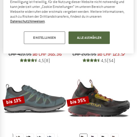
Einwilligung ist freiwillig, für die Nutzung dieser Website nicht notwendig und
kann jederzeit unter „Cookie Einstellungen“ im unteren Bereich unserer
Webseite widerrufen oder erstmals vergeben werden. Weitere Informationen,
auch zu Risiken der Drittlandstransfers, findest du in unseren
Datenschutzhinweisen
.
LA SPORTIVA
GARMONT
EINSTELLUNGEN
ALLE AUSWÄHLEN
Trango Alpine GTX
Vetta Tech GTX
Bergschuhe
Wanderschuhe
CHF 419.95
ab CHF 365.36
CHF 205.95
ab CHF 123.57
4,5
(8)
4,5
(54)
bis 35%
bis 13%