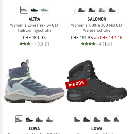
ALTRA
SALOMON
Women's Lone Peak 9+ GTX
Women's X Ultra 360 Mid GTX
Trailrunningschuhe
Wanderschuhe
CHF 184.95
CHF 161.95
ab CHF 142.46
3,0
(2)
4,2
(14)
bis 20%
LOWA
LOWA