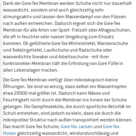
Dank der Gore-Tex Membran werden Schuhe nicht nur dauerhaft
wasserdicht, sondern sind auch gleichzeitig sehr
atmungsaktiv und lassen den Wasserdampf von den Füssen
nach außen entweichen. Dadurch eignet sich die Gore-Tex
Membran für alle Arten von Sport- Freizeit oder Alltagsschuhen,
die oft in feuchter oder nasser Umgebung zum Einsatz
kommen. Ob gefütterte Gore-Tex Winterstiefel, Wanderschuhe
und Trekkingstiefel, Laufschuhe und Radschuhe oder
wasserdichte Sneaker und Arbeitsschuhe - mit ihrer
funktionellen Membran hält die Erfindung von Gore Füße in
allen Lebenslagen trocken.
Die Gore-Tex Membran verfügt über mikroskopisch kleine
Öffnungen. Sie sind so winzig, dass selbst ein Wassertropfen
etwa 20000 mal größer ist. Dadurch kann Nässe und
Feuchtigkeit nicht durch die Membran ins Innere der Schuhe
gelangen. Die Dampfmoleküle, die durch sportliche Aktivität im
Schuh entstehen, sind jedoch so klein, dass sie durch die
mikroporöse Struktur nach außen transportiert werden können.
Das macht Gore-Tex Schuhe,
Gore-Tex Jacken
und
Gore-Tex
Hosen
gleichzeitig wasserdicht, windundurchlässig und