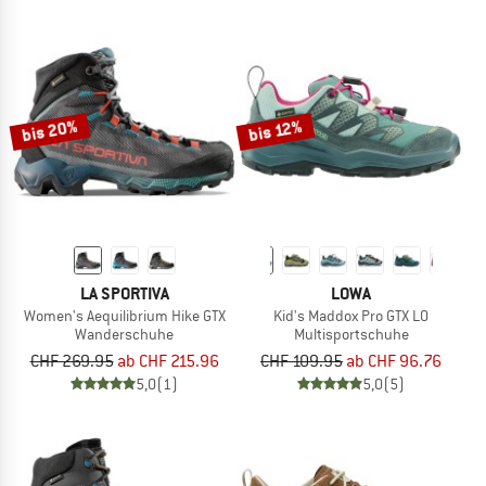
bis 20%
bis 12%
LA SPORTIVA
LOWA
Women's Aequilibrium Hike GTX
Kid's Maddox Pro GTX LO
Wanderschuhe
Multisportschuhe
CHF 269.95
ab CHF 215.96
CHF 109.95
ab CHF 96.76
5,0
(1)
5,0
(5)