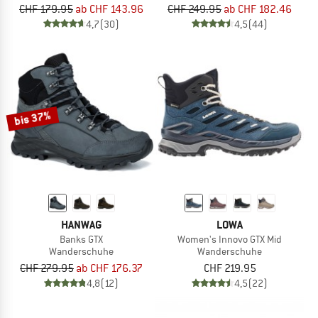
CHF 179.95
ab CHF 143.96
CHF 249.95
ab CHF 182.46
4,7
(30)
4,5
(44)
bis 37%
HANWAG
LOWA
Banks GTX
Women's Innovo GTX Mid
Wanderschuhe
Wanderschuhe
CHF 279.95
ab CHF 176.37
CHF 219.95
4,8
(12)
4,5
(22)