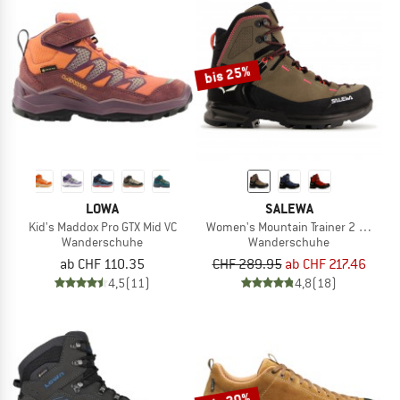
bis 25%
LOWA
SALEWA
Kid's Maddox Pro GTX Mid VC
Women's Mountain Trainer 2 Mid GTX
Wanderschuhe
Wanderschuhe
ab CHF 110.35
CHF 289.95
ab CHF 217.46
4,5
(11)
4,8
(18)