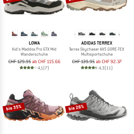
LOWA
ADIDAS TERREX
Kid's Maddox Pro GTX Mid
Terrex Skychaser AX5 GORE-TEX
Wanderschuhe
Multisportschuhe
CHF 129.95
ab CHF 115.66
CHF 139.95
ab CHF 92.37
4,1
(7)
4,3
(11)
bis 35%
bis 26%