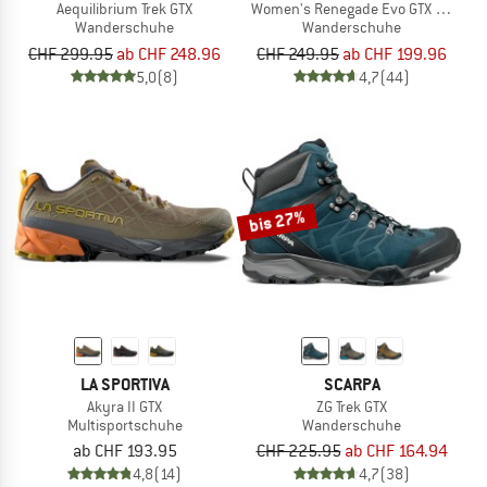
Aequilibrium Trek GTX
Women's Renegade Evo GTX Mid
Wanderschuhe
Wanderschuhe
CHF 299.95
ab CHF 248.96
CHF 249.95
ab CHF 199.96
5,0
(8)
4,7
(44)
bis 27%
LA SPORTIVA
SCARPA
Akyra II GTX
ZG Trek GTX
Multisportschuhe
Wanderschuhe
ab CHF 193.95
CHF 225.95
ab CHF 164.94
4,8
(14)
4,7
(38)