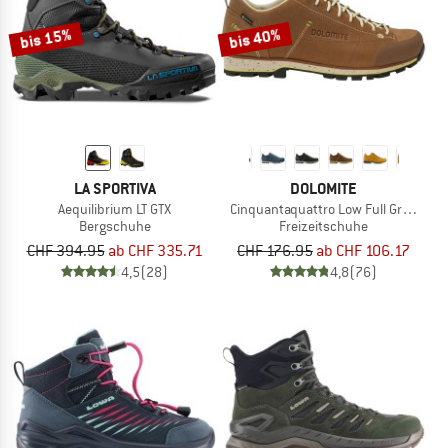
bis 15%
bis 40%
LA SPORTIVA
DOLOMITE
Aequilibrium LT GTX
Cinquantaquattro Low Full Grain Lea
Bergschuhe
Freizeitschuhe
CHF 394.95
ab CHF 335.71
CHF 176.95
ab CHF 106.17
4,5
(28)
4,8
(76)