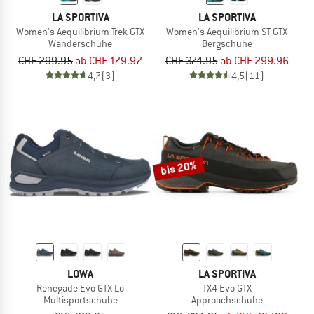
LA SPORTIVA
LA SPORTIVA
Women's Aequilibrium Trek GTX
Women's Aequilibrium ST GTX
Wanderschuhe
Bergschuhe
CHF 299.95
ab CHF 179.97
CHF 374.95
ab CHF 299.96
4,7
(3)
4,5
(11)
bis 20%
LOWA
LA SPORTIVA
Renegade Evo GTX Lo
TX4 Evo GTX
Multisportschuhe
Approachschuhe