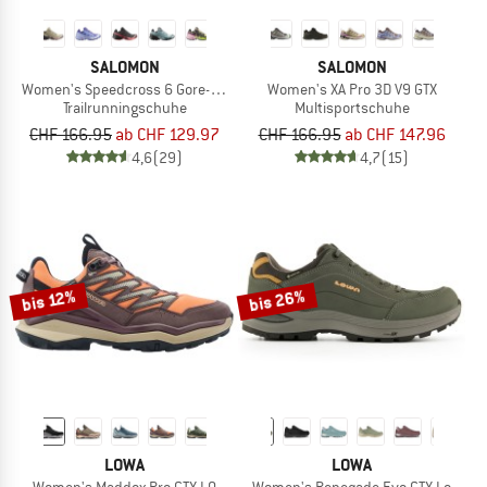
SALOMON
SALOMON
Women's Speedcross 6 Gore-Tex
Women's XA Pro 3D V9 GTX
Trailrunningschuhe
Multisportschuhe
CHF 166.95
ab CHF 129.97
CHF 166.95
ab CHF 147.96
4,6
(29)
4,7
(15)
bis 26%
bis 12%
LOWA
LOWA
Women's Maddox Pro GTX LO
Women's Renegade Evo GTX Lo