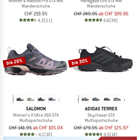
Women's Maddox Pro GTX Mid
Renegade Evo GTX Mid
Wanderschuhe
Wanderschuhe
CHF 219.95
CHF 249.95
ab CHF 199.96
4,3
(11)
4,6
(39)
bis 26%
bis 30%
SALOMON
ADIDAS TERREX
Women's X Ultra 360 GTX
Skychaser GTX
Multisportschuhe
Multisportschuhe
CHF 141.95
ab CHF 105.04
CHF 179.95
ab CHF 125.97
4,1
(10)
4,5
(14)