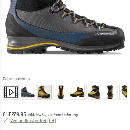
Detailansichten
Preis:
CHF
279.95
inkl. MwSt., zollfreie Lieferung
Schweiz. Informationen zu den Versand
Versandkostenfrei
(CH)