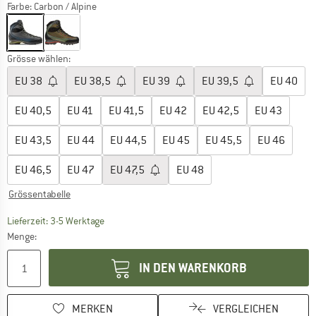
Farbe:
Carbon / Alpine
Grösse wählen:
EU
38
EU
38,5
EU
39
EU
39,5
EU
40
EU
40,5
EU
41
EU
41,5
EU
42
EU
42,5
EU
43
EU
43,5
EU
44
EU
44,5
EU
45
EU
45,5
EU
46
EU
46,5
EU
47
EU
47,5
EU
48
Grössentabelle
Der Link öffnet sich in einer Infobox und beinhaltet
Lieferzeit: 3-5 Werktage
Menge:
IN DEN WARENKORB
MERKEN
VERGLEICHEN