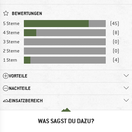
BEWERTUNGEN
5 Sterne
(45)
4 Sterne
(8)
3 Sterne
(0)
2 Sterne
(0)
1 Stern
(4)
VORTEILE
NACHTEILE
EINSATZBEREICH
WAS SAGST DU DAZU?