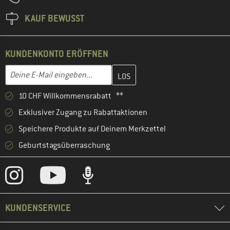
KAUF BEWUSST
KUNDENKONTO ERÖFFNEN
Gib hier deine E-Mail-Adresse ein und erstelle im nächsten Schri
E-Mail-Adresse
10 CHF Willkommensrabatt **
Exklusiver Zugang zu Rabattaktionen
Speichere Produkte auf Deinem Merkzettel
Geburtstagsüberraschung
KUNDENSERVICE