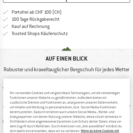
Finde mehr Informationen zu den Ver
Portofrei ab CHF 100 (CH)
Gehe hier zu den Rückgabe-Richtlinie
100 Tage Rückgaberecht
Finde die Zahlungs-Infos hier! Öffnet sich 
Kauf auf Rechnung
Finde alle Infos hier!
Trusted Shops Käuferschutz
AUF EINEN BLICK
Robuster und kraxeltauglicher Bergschuh für jedes Wetter
Wir verwenden Cookies und vergleichbare Technologien, um die notwendigen
Funktionen unserer Website zu gewährleisten. Außerdem bieten wir
zusätzliche Dienste und Funktionen an, analysieren unseren Datenverkehr,
um Inhalte und Werbung zu personalisieren, bzw. Social Media-Funktionen
bereitzustellen. Dadurch erfahren auch unsere Social Media-, Werbe- und
Analysepartner von deiner Nutzung unserer Website; diese sitzen teilweise in
0 g
GORE-TEX
95%
wasse
Drittländern ohne angemessene Garantien zum Schutz deiner Daten, etwa vor
dem Zugriff durch Behörden. Durch Anklicken von „Alle auswählen“ erklärst du
Weiterempfehlung
dich damit einverstanden, dass wir so verfahren.
Wenn du keine Cookies mit