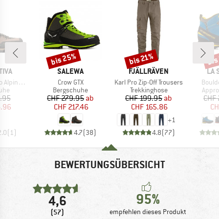
bis 25%
bis
bis 21%
Rabatt
Rabatt
Raba
MARKE
MARKE
MA
TIVA
SALEWA
FJÄLLRÄVEN
LA 
Artikel
Artikel
Artikel
pine GTX
Crow GTX
Karl Pro Zip-Off Trousers
Bould
gruppe
Produktgruppe
Produktgruppe
Produ
uhe
Bergschuhe
Trekkinghose
Appr
eis
duzierter Preis
Preis
reduzierter Preis
Preis
reduzierter Preis
.95
CHF 279.95
ab
CHF 199.95
ab
CHF 
4.96
CHF 217.46
CHF 165.86
CH
+
1
2.0
(
1
)
4.7
(
38
)
4.8
(
77
)
BEWERTUNGSÜBERSICHT
95%
4,6
(57)
empfehlen dieses Produkt