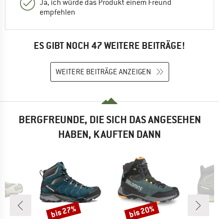
Ja, ich würde das Produkt einem Freund
empfehlen
ES GIBT NOCH 47 WEITERE BEITRÄGE!
WEITERE BEITRÄGE ANZEIGEN
BERGFREUNDE, DIE SICH DAS ANGESEHEN
HABEN, KAUFTEN DANN
bis 27%
bis 20%
Rabatt
Rabatt