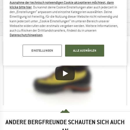
Ausnahme der technisch notwendigen Cookie akzeptieren möchtest, dann
klicke bitte hier
. Du kannst deine Cookie Einstellungen aber auch jederzeit in
den „Einstellungen“ anpassen und einzelne Kategorien auswählen. Deine
MATERIALINFOS & FEATURES
Einwilligung ist freiwillig, für die Nutzung dieser Website nicht notwendig und
kann jederzeit unter „Cookie Einstellungen“ im unteren Bereich unserer
Webseite widerrufen oder erstmals vergeben werden. Weitere Informationen,
PRODUKTBESCHREIBUNG
auch zu Risiken der Drittlandstransfers, findest du in unseren
Datenschutzhinweisen
.
EINSTELLUNGEN
ALLE AUSWÄHLEN
ANDERE BERGFREUNDE SCHAUTEN SICH AUCH