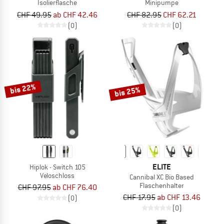
Isolierflasche
Minipumpe
CHF 49.95
ab CHF 42.46
CHF 82.95
CHF 62.21
(0)
(0)
bis 22%
bis 25%
ELITE
Hiplok - Switch 105
Veloschloss
Cannibal XC Bio Based
Flaschenhalter
CHF 97.95
ab CHF 76.40
CHF 17.95
ab CHF 13.46
(0)
(0)