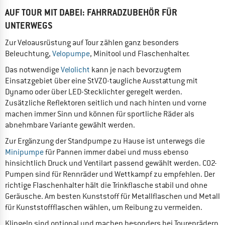
AUF TOUR MIT DABEI: FAHRRADZUBEHÖR FÜR
UNTERWEGS
Zur Veloausrüstung auf Tour zählen ganz besonders
Beleuchtung,
Velopumpe
, Minitool und Flaschenhalter.
Das notwendige
Velolicht
kann je nach bevorzugtem
Einsatzgebiet über eine StVZO-taugliche Ausstattung mit
Dynamo oder über LED-Stecklichter geregelt werden.
Zusätzliche Reflektoren seitlich und nach hinten und vorne
machen immer Sinn und können für sportliche Räder als
abnehmbare Variante gewählt werden.
Zur Ergänzung der Standpumpe zu Hause ist unterwegs die
Minipumpe
für Pannen immer dabei und muss ebenso
hinsichtlich Druck und Ventilart passend gewählt werden. CO2-
Pumpen sind für Rennräder und Wettkampf zu empfehlen. Der
richtige Flaschenhalter hält die Trinkflasche stabil und ohne
Geräusche. Am besten Kunststoff für Metallflaschen und Metall
für Kunststoffflaschen wählen, um Reibung zu vermeiden.
Klingeln sind optional und machen besonders bei Tourenrädern