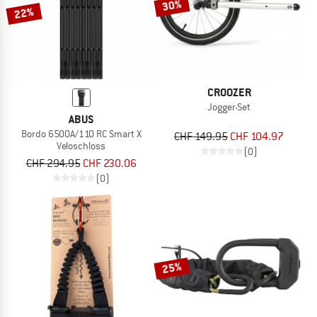
30%
22%
CROOZER
Jogger-Set
ABUS
Bordo 6500A/110 RC Smart X
CHF 149.95
CHF 104.97
Veloschloss
(0)
CHF 294.95
CHF 230.06
(0)
25%