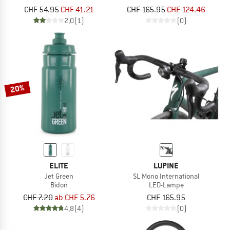
CHF 54.95
CHF 41.21
CHF 165.95
CHF 124.46
2,0
(1)
(0)
20%
ELITE
LUPINE
Jet Green
SL Mono International
Bidon
LED-Lampe
CHF 7.20
ab CHF 5.76
CHF 165.95
4,8
(4)
(0)