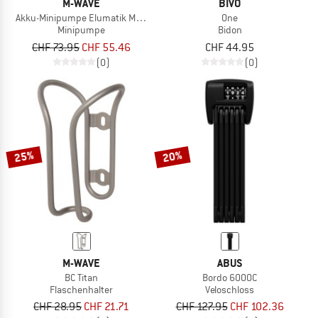
M-WAVE
BIVO
Akku-Minipumpe Elumatik Multiboost
One
Minipumpe
Bidon
CHF 73.95
CHF 55.46
CHF 44.95
(0)
(0)
25%
20%
M-WAVE
ABUS
BC Titan
Bordo 6000C
Flaschenhalter
Veloschloss
CHF 28.95
CHF 21.71
CHF 127.95
CHF 102.36