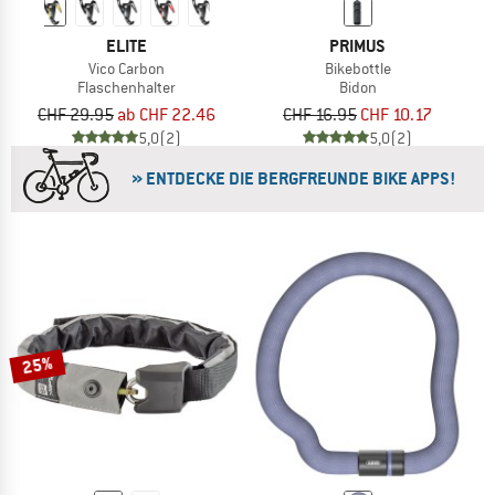
ELITE
PRIMUS
Vico Carbon
Bikebottle
Flaschenhalter
Bidon
CHF 29.95
ab CHF 22.46
CHF 16.95
CHF 10.17
5,0
(2)
5,0
(2)
» ENTDECKE DIE BERGFREUNDE BIKE APPS!
25%