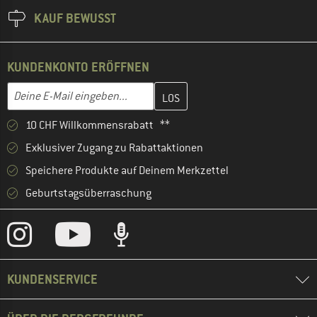
KAUF BEWUSST
KUNDENKONTO ERÖFFNEN
Gib hier deine E-Mail-Adresse ein und erstelle im nächsten Schri
E-Mail-Adresse
10 CHF Willkommensrabatt **
Exklusiver Zugang zu Rabattaktionen
Speichere Produkte auf Deinem Merkzettel
Geburtstagsüberraschung
KUNDENSERVICE