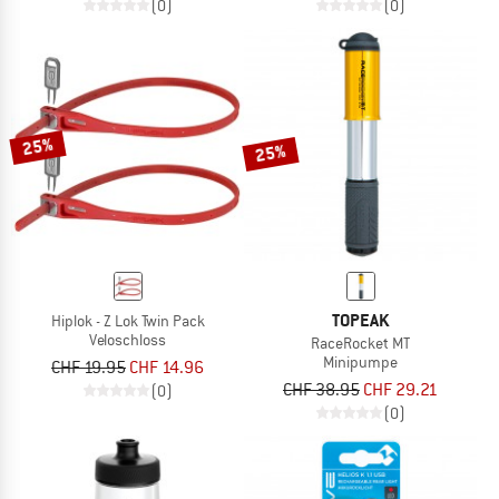
(0)
(0)
25%
25%
TOPEAK
Hiplok - Z Lok Twin Pack
Veloschloss
RaceRocket MT
Minipumpe
CHF 19.95
CHF 14.96
CHF 38.95
CHF 29.21
(0)
(0)