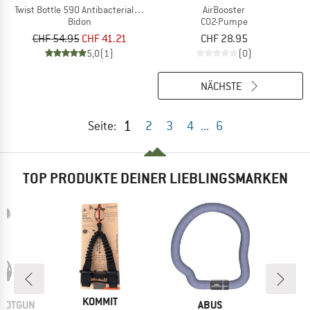
Twist Bottle 590 Antibacterial + Bike Base
AirBooster
Bidon
CO2-Pumpe
CHF 54.95
CHF 41.21
CHF 28.95
5,0
(1)
(0)
NÄCHSTE
1
Seite:
2
3
4
...
6
TOP PRODUKTE DEINER LIEBLINGSMARKEN
MARKE
KOMMIT
MARKE
SHOTGUN
ABUS