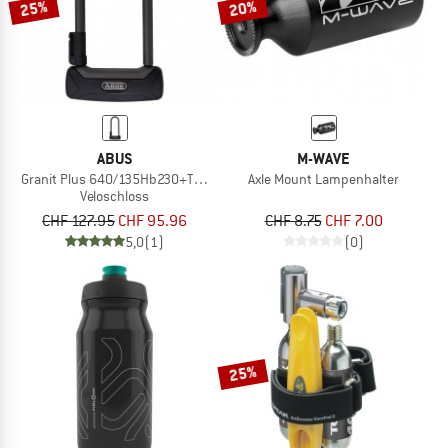
25%
20%
ABUS
M-WAVE
Granit Plus 640/135Hb230+Texkf Bk
Axle Mount Lampenhalter
Veloschloss
CHF 127.95
CHF 95.96
CHF 8.75
CHF 7.00
5,0
(1)
(0)
25%