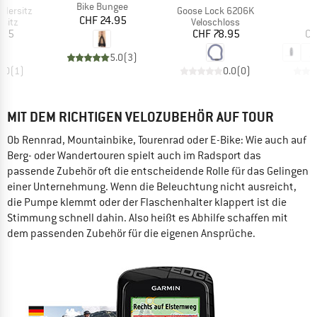
Artikel
Bike Bungee
Artikel
ndersitz
Goose Lock 6206K
Preis
CHF 24.95
ruppe
Produktgruppe
rsitz
Veloschloss
eis
Preis
.95
CHF 78.95
CH
5.0
(
3
)
5.0
(
1
)
0.0
(
0
)
MIT DEM RICHTIGEN VELOZUBEHÖR AUF TOUR
Ob Rennrad, Mountainbike, Tourenrad oder E-Bike: Wie auch auf
Berg- oder Wandertouren spielt auch im Radsport das
passende Zubehör oft die entscheidende Rolle für das Gelingen
einer Unternehmung. Wenn die Beleuchtung nicht ausreicht,
die Pumpe klemmt oder der Flaschenhalter klappert ist die
Stimmung schnell dahin. Also heißt es Abhilfe schaffen mit
dem passenden Zubehör für die eigenen Ansprüche.