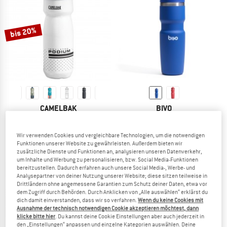
ZUM SOMMER SALE
bis 20%
CAMELBAK
BIVO
Podium Chill
Trio
Trinkflasche
Isolierflasche
Wir verwenden Cookies und vergleichbare Technologien, um die notwendigen
CHF 17.95
ab CHF 14.36
CHF 54.95
Funktionen unserer Website zu gewährleisten. Außerdem bieten wir
4,2
(22)
5,0
(1)
zusätzliche Dienste und Funktionen an, analysieren unseren Datenverkehr,
um Inhalte und Werbung zu personalisieren, bzw. Social Media-Funktionen
bereitzustellen. Dadurch erfahren auch unsere Social Media-, Werbe- und
Analysepartner von deiner Nutzung unserer Website; diese sitzen teilweise in
Drittländern ohne angemessene Garantien zum Schutz deiner Daten, etwa vor
dem Zugriff durch Behörden. Durch Anklicken von „Alle auswählen“ erklärst du
dich damit einverstanden, dass wir so verfahren.
Wenn du keine Cookies mit
Ausnahme der technisch notwendigen Cookie akzeptieren möchtest, dann
80%
klicke bitte hier
. Du kannst deine Cookie Einstellungen aber auch jederzeit in
den „Einstellungen“ anpassen und einzelne Kategorien auswählen. Deine