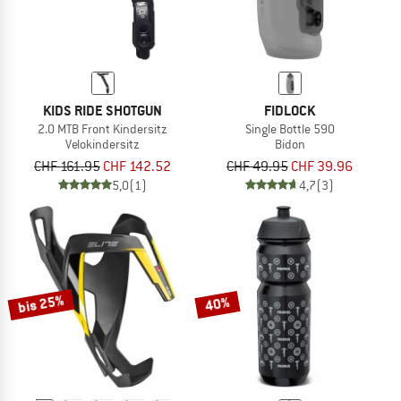
KIDS RIDE SHOTGUN
FIDLOCK
2.0 MTB Front Kindersitz
Single Bottle 590
Velokindersitz
Bidon
CHF 161.95
CHF 142.52
CHF 49.95
CHF 39.96
5,0
(1)
4,7
(3)
bis 25%
40%