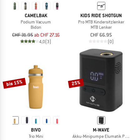
CAMELBAK
KIDS RIDE SHOTGUN
Podium Vacuum
Pro MTB Kindersitzlenker
Bidon
MTB Lenker
CHF 31.95
ab CHF 27.16
CHF 66.95
4,0
(3)
(0)
bis 15%
25%
BIVO
M-WAVE
Trio Mini
Akku-Minipumpe Elumatik Pocket