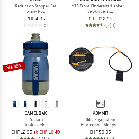
Reduction Stopper Set
MTB Front Kindersitz/Lenker Combo 
GranvikSt.
Velokindersitz
CHF 4.95
CHF 132.95
(0)
4,7
(3)
bis 19%
CAMELBAK
KOMMIT
Podium
Bike Zugsystem
Trinkflasche
Fahrradabschleppseil
CHF 12.95
ab CHF 10.49
CHF 58.95
4,1
(15)
5,0
(9)