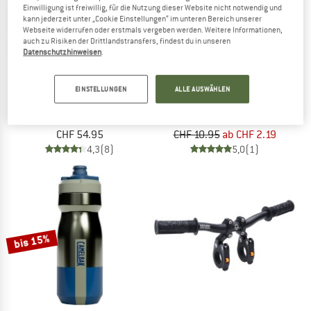
Einwilligung ist freiwillig, für die Nutzung dieser Website nicht notwendig und
kann jederzeit unter „Cookie Einstellungen“ im unteren Bereich unserer
Webseite widerrufen oder erstmals vergeben werden. Weitere Informationen,
auch zu Risiken der Drittlandstransfers, findest du in unseren
Datenschutzhinweisen
.
FIDLOCK
STOIC
EINSTELLUNGEN
ALLE AUSWÄHLEN
Bottle 590 + Bike Base
CykelflaskaSt. II Grip
Bidon
Trinkflasche
CHF 54.95
CHF 10.95
ab CHF 2.19
4,3
(8)
5,0
(1)
bis 15%