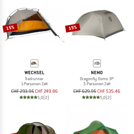
15%
15%
WECHSEL
NEMO
Trailrunner
Dragonfly Osmo 3P
1-Personen Zelt
3-Personen Zelt
CHF 293.95
CHF 249.86
CHF 629.95
CHF 535.46
5,0
(2)
5,0
(2)