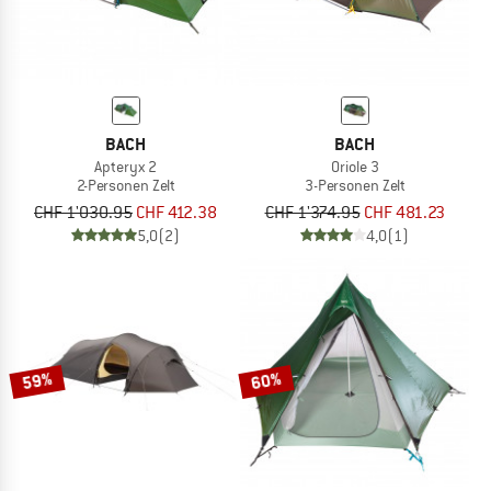
BACH
BACH
Apteryx 2
Oriole 3
2-Personen Zelt
3-Personen Zelt
CHF 1'030.95
CHF 412.38
CHF 1'374.95
CHF 481.23
5,0
(2)
4,0
(1)
59%
60%