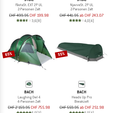
FästaSt. EXT 2P UL
NjavveSt. 2P UL
2-Personen Zelt
2-Personen Zelt
CHF 499.95
CHF 199.98
CHF 441.95
ab CHF 243.07
3,6
(8)
4,0
(4)
65%
55%
BACH
BACH
Laughing Owl 4
Heads Up Pro
4-Personen Zelt
Biwakzelt
CHF 2'159.95
CHF 755.98
CHF 559.95
ab CHF 251.98
5,0
(3)
5,0
(4)