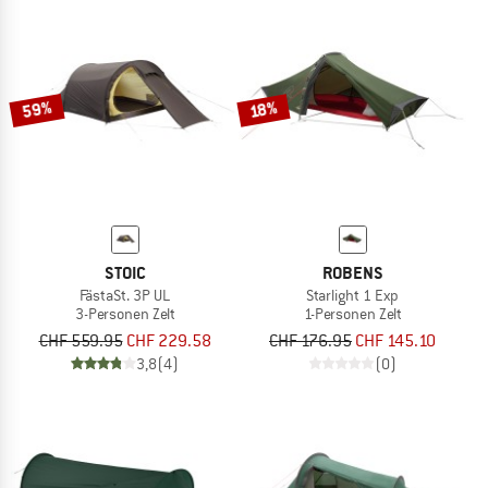
59%
18%
STOIC
ROBENS
FästaSt. 3P UL
Starlight 1 Exp
3-Personen Zelt
1-Personen Zelt
CHF 559.95
CHF 229.58
CHF 176.95
CHF 145.10
3,8
(4)
(0)