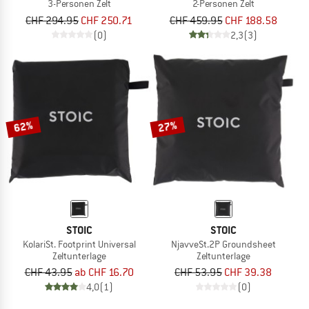
3-Personen Zelt
2-Personen Zelt
CHF 294.95
CHF 250.71
CHF 459.95
CHF 188.58
(0)
2,3
(3)
62%
27%
STOIC
STOIC
KolariSt. Footprint Universal
NjavveSt.2P Groundsheet
Zeltunterlage
Zeltunterlage
CHF 43.95
ab CHF 16.70
CHF 53.95
CHF 39.38
4,0
(1)
(0)