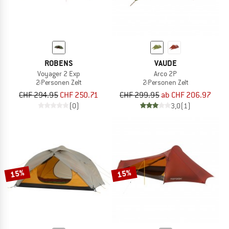
ROBENS
VAUDE
Voyager 2 Exp
Arco 2P
2-Personen Zelt
2-Personen Zelt
CHF 294.95
CHF 250.71
CHF 299.95
ab CHF 206.97
(0)
3,0
(1)
15%
15%