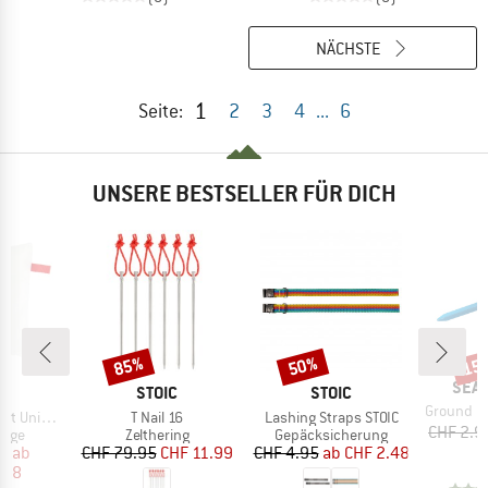
NÄCHSTE
1
Seite:
2
3
4
...
6
UNSERE BESTSELLER FÜR DICH
85%
50%
15
Rabatt
Rabatt
Raba
MAR
SEA 
KE
MARKE
MARKE
C
STOIC
STOIC
Artikel
Ground Co
Artikel
Artikel
iversal UL
T Nail 16
Lashing Straps STOIC
CHF 2.9
ruppe
Produktgruppe
Produktgruppe
lage
Zelthering
Gepäcksicherung
eis
duzierter Preis
Preis
reduzierter Preis
Preis
reduzierter Preis
95
ab
CHF 79.95
CHF 11.99
CHF 4.95
ab
CHF 2.48
.58