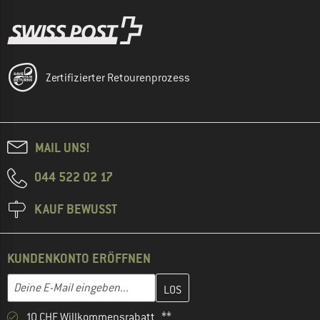
Zertifizierter Retourenprozess
MAIL UNS!
044 522 02 17
KAUF BEWUSST
KUNDENKONTO ERÖFFNEN
Gib hier deine E-Mail-Adresse ein und erstelle im nächsten Schri
E-Mail-Adresse
10 CHF Willkommensrabatt **