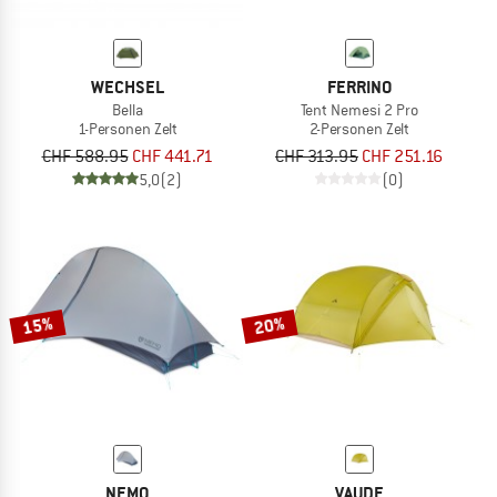
WECHSEL
FERRINO
Bella
Tent Nemesi 2 Pro
1-Personen Zelt
2-Personen Zelt
CHF 588.95
CHF 441.71
CHF 313.95
CHF 251.16
5,0
(2)
(0)
15%
20%
NEMO
VAUDE