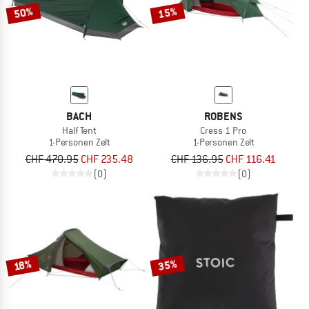
50%
15%
BACH
ROBENS
Half Tent
Cress 1 Pro
1-Personen Zelt
1-Personen Zelt
CHF 470.95
CHF 235.48
CHF 136.95
CHF 116.41
(0)
(0)
35%
18%