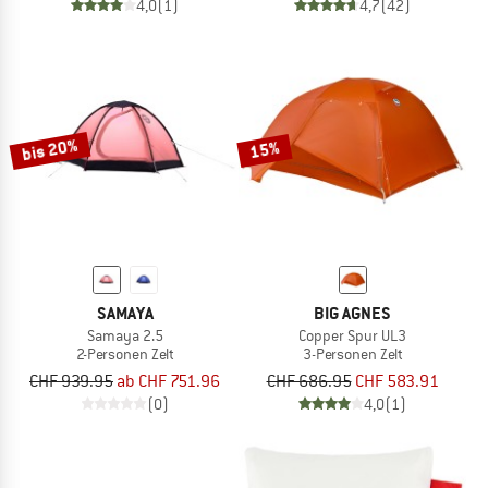
4,0
(1)
4,7
(42)
bis 20%
15%
SAMAYA
BIG AGNES
Samaya 2.5
Copper Spur UL3
2-Personen Zelt
3-Personen Zelt
CHF 939.95
ab CHF 751.96
CHF 686.95
CHF 583.91
(0)
4,0
(1)