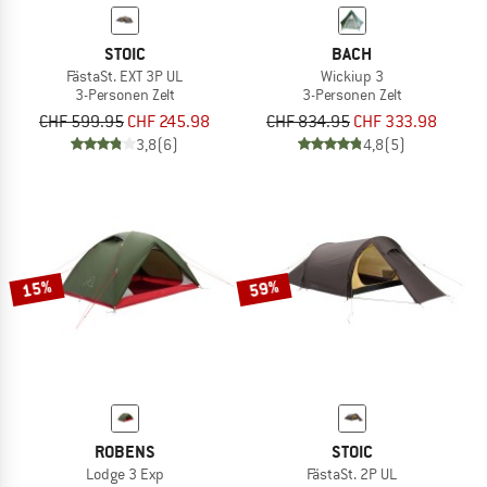
STOIC
BACH
FästaSt. EXT 3P UL
Wickiup 3
3-Personen Zelt
3-Personen Zelt
CHF 599.95
CHF 245.98
CHF 834.95
CHF 333.98
3,8
(6)
4,8
(5)
15%
59%
ROBENS
STOIC
Lodge 3 Exp
FästaSt. 2P UL