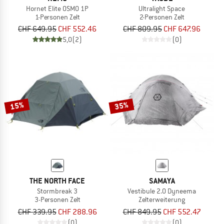
Hornet Elite OSMO 1P
Ultralight Space
1-Personen Zelt
2-Personen Zelt
CHF 649.95
CHF 552.46
CHF 809.95
CHF 647.96
5,0
(2)
(0)
15%
35%
THE NORTH FACE
SAMAYA
Stormbreak 3
Vestibule 2.0 Dyneema
3-Personen Zelt
Zelterweiterung
CHF 339.95
CHF 288.96
CHF 849.95
CHF 552.47
(0)
(0)