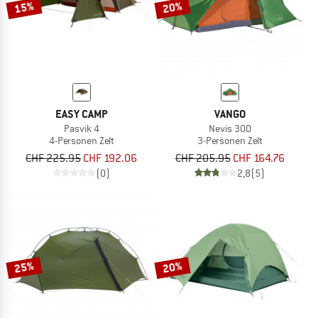
15%
20%
EASY CAMP
VANGO
Pasvik 4
Nevis 300
4-Personen Zelt
3-Personen Zelt
CHF 225.95
CHF 192.06
CHF 205.95
CHF 164.76
(0)
2,8
(5)
25%
20%