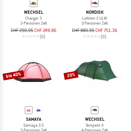
WECHSEL
NORDISK
Charger 3
Lofoten 2 ULW
3-Personen Zelt
2-Personen Zelt
CHF 293.95
CHF 249.86
CHF 883.95
CHF 751.36
(0)
(0)
bis 40%
20%
SAMAYA
WECHSEL
Samaya 3.5
Tempest 4
3-Personen Zelt
4-Personen Zelt