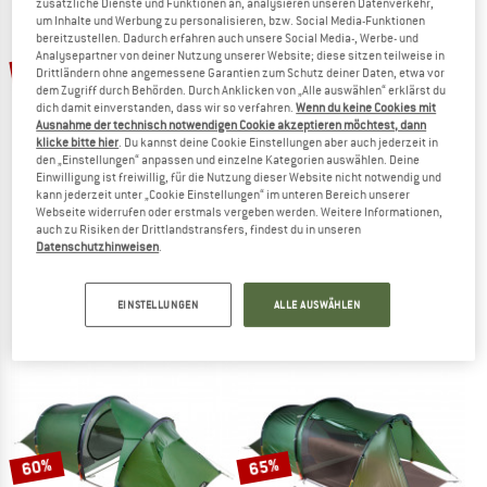
zusätzliche Dienste und Funktionen an, analysieren unseren Datenverkehr,
ZUM SOMMER SALE
um Inhalte und Werbung zu personalisieren, bzw. Social Media-Funktionen
bereitzustellen. Dadurch erfahren auch unsere Social Media-, Werbe- und
Analysepartner von deiner Nutzung unserer Website; diese sitzen teilweise in
40%
45%
Drittländern ohne angemessene Garantien zum Schutz deiner Daten, etwa vor
dem Zugriff durch Behörden. Durch Anklicken von „Alle auswählen“ erklärst du
dich damit einverstanden, dass wir so verfahren.
Wenn du keine Cookies mit
Ausnahme der technisch notwendigen Cookie akzeptieren möchtest, dann
klicke bitte hier
. Du kannst deine Cookie Einstellungen aber auch jederzeit in
den „Einstellungen“ anpassen und einzelne Kategorien auswählen. Deine
Einwilligung ist freiwillig, für die Nutzung dieser Website nicht notwendig und
kann jederzeit unter „Cookie Einstellungen“ im unteren Bereich unserer
Webseite widerrufen oder erstmals vergeben werden. Weitere Informationen,
STOIC
STOIC
auch zu Risiken der Drittlandstransfers, findest du in unseren
Datenschutzhinweisen
.
NjavveSt. 3P
NjavveSt. 2P
3-Personen Zelt
2-Personen Zelt
CHF 352.95
CHF 211.77
CHF 294.95
CHF 162.22
EINSTELLUNGEN
ALLE AUSWÄHLEN
5,0
(1)
4,0
(1)
60%
65%