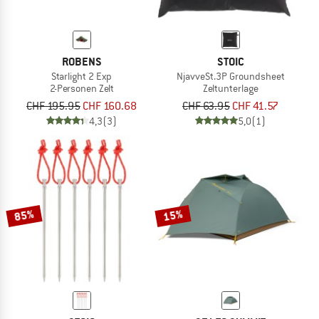
ROBENS
STOIC
Starlight 2 Exp
NjavveSt.3P Groundsheet
2-Personen Zelt
Zeltunterlage
CHF 195.95
CHF 160.68
CHF 63.95
CHF 41.57
4,3
(3)
5,0
(1)
85%
15%