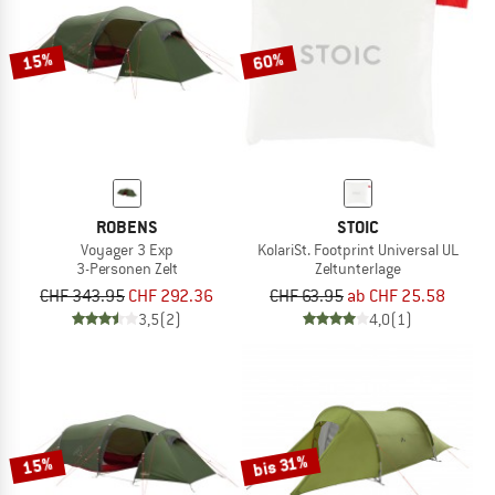
15%
60%
ROBENS
STOIC
Voyager 3 Exp
KolariSt. Footprint Universal UL
3-Personen Zelt
Zeltunterlage
CHF 343.95
CHF 292.36
CHF 63.95
ab CHF 25.58
3,5
(2)
4,0
(1)
bis 31%
15%