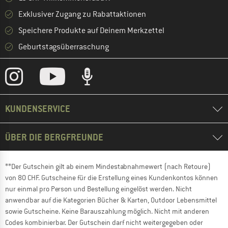
Exklusiver Zugang zu Rabattaktionen
Speichere Produkte auf Deinem Merkzettel
Geburtstagsüberraschung
KUNDENSERVICE
ÜBER DIE BERGFREUNDE
**Der Gutschein gilt ab einem Mindestabnahmewert (nach Retoure)
von 80 CHF. Gutscheine für die Erstellung eines Kundenkontos können
nur einmal pro Person und Bestellung eingelöst werden. Nicht
anwendbar auf die Kategorien Bücher & Karten, Outdoor Lebensmittel
sowie Gutscheine. Keine Barauszahlung möglich. Nicht mit anderen
Codes kombinierbar. Der Gutschein darf nicht weitergegeben oder