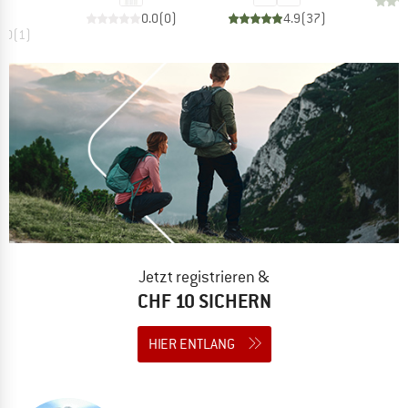
0.0
(
0
)
4.9
(
37
)
4.0
(
1
)
Jetzt registrieren &
CHF 10 SICHERN
HIER ENTLANG