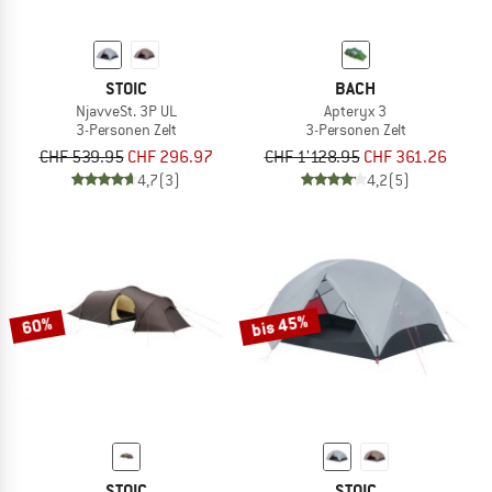
STOIC
BACH
NjavveSt. 3P UL
Apteryx 3
3-Personen Zelt
3-Personen Zelt
CHF 539.95
CHF 296.97
CHF 1'128.95
CHF 361.26
4,7
(3)
4,2
(5)
bis 45%
60%
STOIC
STOIC