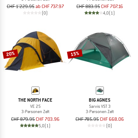
CHF 1'229.95
ab CHF 737.97
CHF 883.95
CHF 707.16
(0)
4,0
(1)
20%
15%
THE NORTH FACE
BIG AGNES
VE 25
Sarvis VST 3
3-Personen Zelt
3-Personen Zelt
CHF 879.95
CHF 703.96
CHF 785.95
CHF 668.06
5,0
(1)
(0)