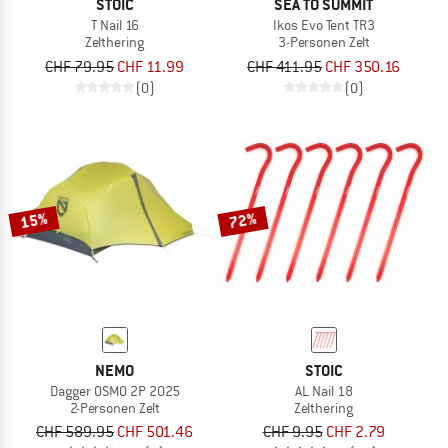
STOIC
SEA TO SUMMIT
T Nail 16
Ikos Evo Tent TR3
Zelthering
3-Personen Zelt
CHF 79.95
CHF 11.99
CHF 411.95
CHF 350.16
(0)
(0)
15%
72%
NEMO
STOIC
Dagger OSMO 2P 2025
AL Nail 18
2-Personen Zelt
Zelthering
CHF 589.95
CHF 501.46
CHF 9.95
CHF 2.79