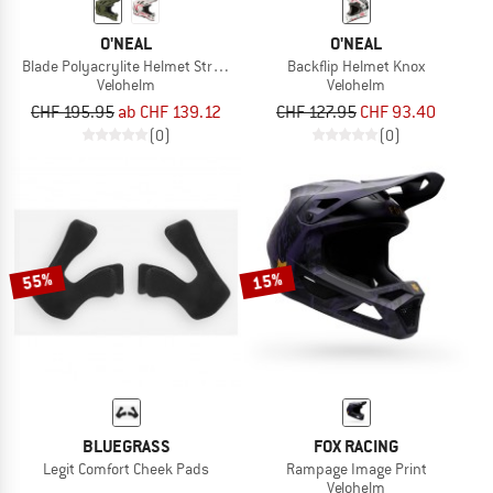
O'NEAL
O'NEAL
Blade Polyacrylite Helmet Strike
Backflip Helmet Knox
Velohelm
Velohelm
CHF 195.95
ab CHF 139.12
CHF 127.95
CHF 93.40
(0)
(0)
55%
15%
BLUEGRASS
FOX RACING
Legit Comfort Cheek Pads
Rampage Image Print
Velohelm