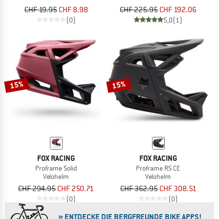
CHF 19.95
CHF 8.98
CHF 225.95
CHF 192.06
(0)
5,0
(1)
15%
15%
FOX RACING
FOX RACING
Proframe Solid
Proframe RS CE
Velohelm
Velohelm
CHF 294.95
CHF 250.71
CHF 362.95
CHF 308.51
(0)
(0)
» ENTDECKE DIE BERGFREUNDE BIKE APPS!