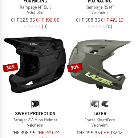
FOX RACING
FOX RACING
Rampage MT BLK
Rampage RS MT
Velohelm
Velohelm
CHF 225.95
CHF 192.06
CHF 588.95
CHF 471.16
(0)
(0)
30%
30%
SWEET PROTECTION
LAZER
Strayer 2Vi Mips Helmet
Chase KinetiCore
Velohelm
Velohelm
CHF 398.95
CHF 279.27
CHF 195.95
CHF 137.17