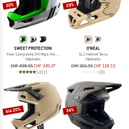
30%
29%
SWEET PROTECTION
O'NEAL
Fixer Composite 2Vi Mips Helmet
SL1 Helmet Terra
Velohelm
Velohelm
CHF 498.95
CHF 349.27
CHF 166.95
CHF 118.53
5,0
(1)
(0)
bis 20%
34%