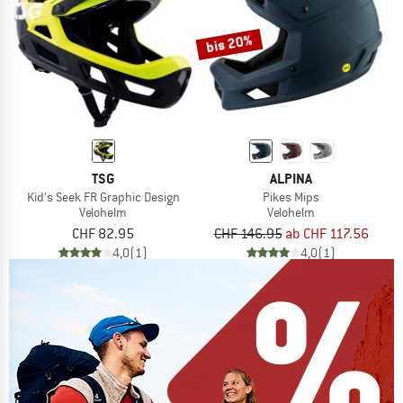
bis 20%
TSG
ALPINA
Kid's Seek FR Graphic Design
Pikes Mips
Velohelm
Velohelm
CHF 82.95
CHF 146.95
ab CHF 117.56
4,0
(1)
4,0
(1)