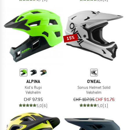
15%
ALPINA
O'NEAL
Kid's Rupi
Sonus Helmet Solid
Velohelm
Velohelm
CHF 97.95
CHF 107.95
CHF 91.76
5,0
(6)
5,0
(1)