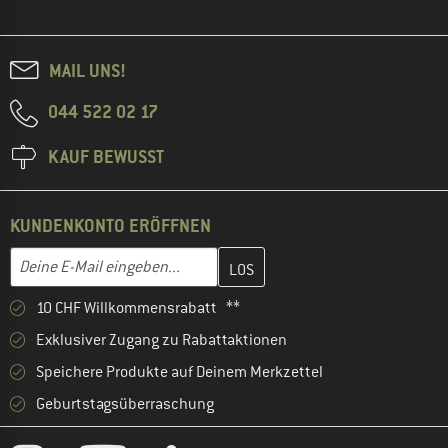
MAIL UNS!
044 522 02 17
KAUF BEWUSST
KUNDENKONTO ERÖFFNEN
Gib hier deine E-Mail-Adresse ein und erstelle im nächsten Schri
E-Mail-Adresse
10 CHF Willkommensrabatt **
Exklusiver Zugang zu Rabattaktionen
Speichere Produkte auf Deinem Merkzettel
Geburtstagsüberraschung