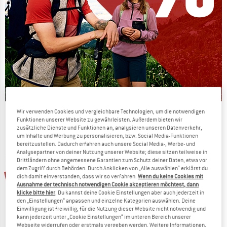
Wir verwenden Cookies und vergleichbare Technologien, um die notwendigen
Die Preise schmelzen
Funktionen unserer Website zu gewährleisten. Außerdem bieten wir
zusätzliche Dienste und Funktionen an, analysieren unseren Datenverkehr,
JETZT BIS ZU 50% RABATT
um Inhalte und Werbung zu personalisieren, bzw. Social Media-Funktionen
bereitzustellen. Dadurch erfahren auch unsere Social Media-, Werbe- und
Analysepartner von deiner Nutzung unserer Website; diese sitzen teilweise in
ZUM SOMMER SALE
Drittländern ohne angemessene Garantien zum Schutz deiner Daten, etwa vor
dem Zugriff durch Behörden. Durch Anklicken von „Alle auswählen“ erklärst du
20%
20%
dich damit einverstanden, dass wir so verfahren.
Wenn du keine Cookies mit
Ausnahme der technisch notwendigen Cookie akzeptieren möchtest, dann
klicke bitte hier
. Du kannst deine Cookie Einstellungen aber auch jederzeit in
den „Einstellungen“ anpassen und einzelne Kategorien auswählen. Deine
Einwilligung ist freiwillig, für die Nutzung dieser Website nicht notwendig und
kann jederzeit unter „Cookie Einstellungen“ im unteren Bereich unserer
Webseite widerrufen oder erstmals vergeben werden. Weitere Informationen,