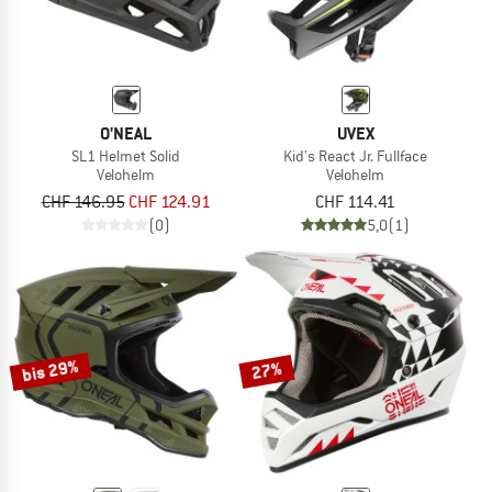
O'NEAL
UVEX
SL1 Helmet Solid
Kid's React Jr. Fullface
Velohelm
Velohelm
CHF 146.95
CHF 124.91
CHF 114.41
(0)
5,0
(1)
bis 29%
27%