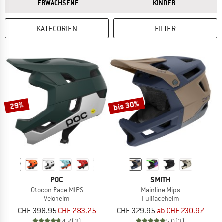
ANTWORT
ANTWORT
ERWACHSENE
KINDER
KATEGORIEN
FILTER
bis 30%
29%
POC
SMITH
Otocon Race MIPS
Mainline Mips
Velohelm
Fullfacehelm
CHF 398.95
CHF 283.25
CHF 329.95
ab CHF 230.97
4,7
(3)
5,0
(3)