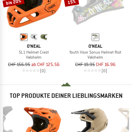
bis 20%
15%
O'NEAL
O'NEAL
SL1 Helmet Crest
Youth Visor Sonus Helmet Riot
Velohelm
Velohelm
CHF 156.95
ab CHF 125.56
CHF 19.95
CHF 16.96
(0)
(0)
TOP PRODUKTE DEINER LIEBLINGSMARKEN