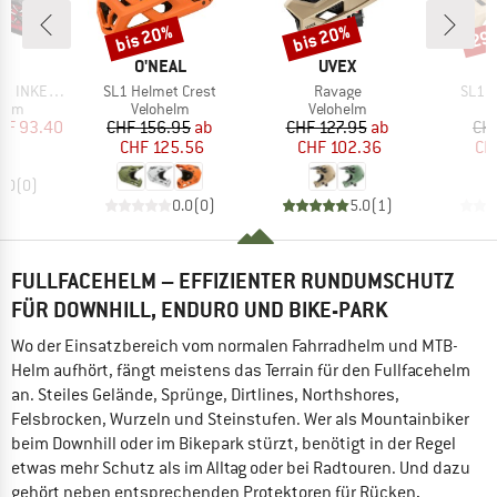
bis 20%
bis 20%
29
Rabatt
Rabatt
Raba
E
MARKE
MARKE
L
O'NEAL
UVEX
Artikel
Artikel
Artike
NKED V.24
SL1 Helmet Crest
Ravage
SL1 H
gruppe
Produktgruppe
Produktgruppe
P
helm
Velohelm
Velohelm
V
eis
duzierter Preis
Preis
reduzierter Preis
Preis
reduzierter Preis
HF 93.40
CHF 156.95
ab
CHF 127.95
ab
CH
CHF 125.56
CHF 102.36
CH
0.0
(
0
)
0.0
(
0
)
5.0
(
1
)
FULLFACEHELM – EFFIZIENTER RUNDUMSCHUTZ
FÜR DOWNHILL, ENDURO UND BIKE-PARK
Wo der Einsatzbereich vom normalen Fahrradhelm und MTB-
Helm aufhört, fängt meistens das Terrain für den Fullfacehelm
an. Steiles Gelände, Sprünge, Dirtlines, Northshores,
Felsbrocken, Wurzeln und Steinstufen. Wer als Mountainbiker
beim Downhill oder im Bikepark stürzt, benötigt in der Regel
etwas mehr Schutz als im Alltag oder bei Radtouren. Und dazu
gehört neben entsprechenden Protektoren für Rücken,