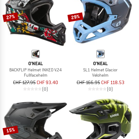
27%
29%
O'NEAL
O'NEAL
BACKFLIP Helmet INKED V.24
SL1 Helmet Glacior
Fullfacehelm
Velohelm
CHF 127.95
CHF 93.40
CHF 166.95
CHF 118.53
(0)
(0)
15%