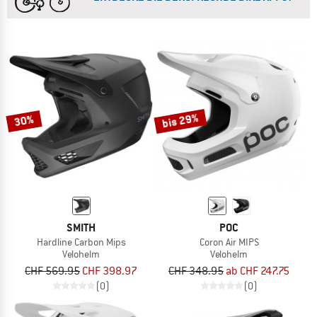
bis 29%
30%
SMITH
POC
Hardline Carbon Mips
Coron Air MIPS
Velohelm
Velohelm
CHF 569.95
CHF 398.97
CHF 348.95
ab CHF 247.75
(0)
(0)