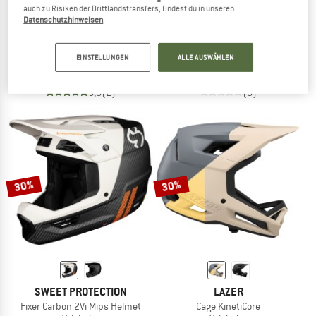
auch zu Risiken der Drittlandstransfers, findest du in unseren
Datenschutzhinweisen
.
O'NEAL
FOX RACING
Backflip Helmet Solid
Proframe RS Aura
EINSTELLUNGEN
ALLE AUSWÄHLEN
Fullfacehelm
Velohelm
CHF 117.95
CHF 94.36
CHF 362.95
CHF 290.36
5,0
(2)
(0)
30%
30%
SWEET PROTECTION
LAZER
Fixer Carbon 2Vi Mips Helmet
Cage KinetiCore