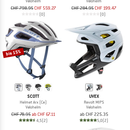
Velohelm
Velohelm
CHF 798.95
CHF 559.27
CHF 284.95
CHF 199.47
(0)
(0)
bis 15%
SCOTT
UVEX
Helmet Arx (Ce)
Revolt MIPS
Velohelm
Velohelm
CHF 78.95
ab CHF 67.11
ab CHF 225.35
4,5
(2)
5,0
(2)