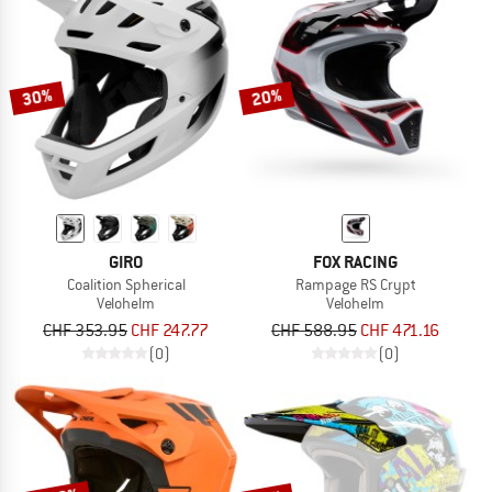
30%
20%
GIRO
FOX RACING
Coalition Spherical
Rampage RS Crypt
Velohelm
Velohelm
CHF 353.95
CHF 247.77
CHF 588.95
CHF 471.16
(0)
(0)