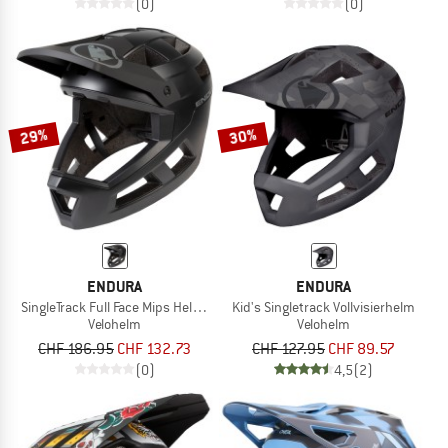
(0)
(0)
29%
30%
ENDURA
ENDURA
SingleTrack Full Face Mips Helmet
Kid's Singletrack Vollvisierhelm
Velohelm
Velohelm
CHF 186.95
CHF 132.73
CHF 127.95
CHF 89.57
(0)
4,5
(2)