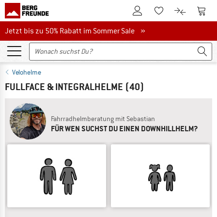
Zum Kundenkonto
Zum 
Zum Merkzettel.
Zum Produk
Jetzt bis zu 50% Rabatt im Sommer Sale
Jetzt bis zu 50% Rabatt im Sommer Sale »
Velohelme
FULLFACE & INTEGRALHELME
(40)
Fahrradhelmberatung mit Sebastian
FÜR WEN SUCHST DU EINEN DOWNHILLHELM?