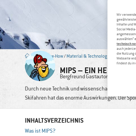
Wir verwende
gewährleiste
Inhalte und 
Social Media-
angemessene 
auswählen“ e
technisch no
auch jederzei
die Nutzung 
Blog
/
Know-How
/
Material & Technologie
Webseite wid
findest du i
MIPS – EIN HELM-SYS
Bergfreund
Gastautor
2. Nov
Durch neue Technik und wissenschaftliche Erkennt
Skifahren hat das enorme Auswirkungen. Der Sport
INHALTSVERZEICHNIS
Was ist MIPS?