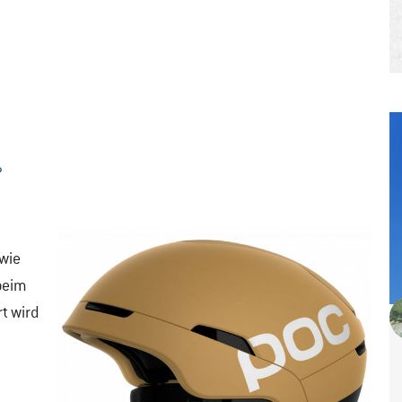
?
 wie
 beim
t wird