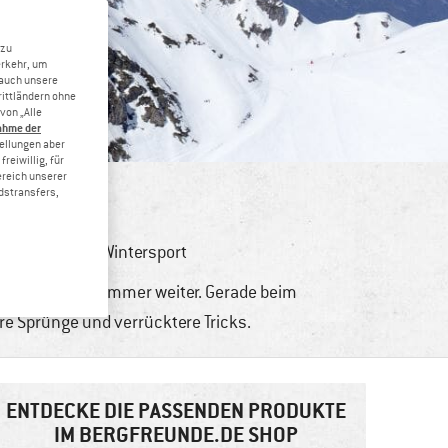
 zu
erkehr, um
 auch unsere
rittländern ohne
von „Alle
ahme der
tellungen aber
reiwillig, für
ereich unserer
dstransfers,
htouren
,
Bike
,
Wintersport
rige Material, immer weiter. Gerade beim
re Sprünge und verrücktere Tricks.
ENTDECKE DIE PASSENDEN PRODUKTE
IM BERGFREUNDE.DE SHOP