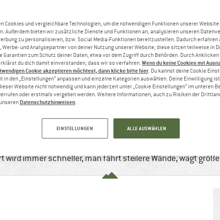
n Cookies und vergleichbare Technologien, um die notwendigen Funktionen unserer Website
n. Außerdem bieten wir zusätzliche Dienste und Funktionen an, analysieren unseren Datenv
Werbung zu personalisieren, bzw. Social Media-Funktionen bereitzustellen. Dadurch erfahren
, Werbe- und Analysepartner von deiner Nutzung unserer Website; diese sitzen teilweise in D
Garantien zum Schutz deiner Daten, etwa vor dem Zugriff durch Behörden. Durch Anklicken 
Wenn du keine Cookies mit Ausn
rklärst du dich damit einverstanden, dass wir so verfahren.
twendigen Cookie akzeptieren möchtest, dann klicke bitte hier
. Du kannst deine Cookie Eins
t in den „Einstellungen“ anpassen und einzelne Kategorien auswählen. Deine Einwilligung ist f
dieser Website nicht notwendig und kann jederzeit unter „Cookie Einstellungen“ im unteren B
errufen oder erstmals vergeben werden. Weitere Informationen, auch zu Risiken der Drittlan
Datenschutzhinweisen
n unseren
.
TEM MIT KÖPFCHEN?
., 2022
4 min
9 Kommentare
Bergsteigen & Hoc
EINSTELLUNGEN
ALLE AUSWÄHLEN
nisse entwickelt sich jeder Sport, ebenso wie das dazu gehö
 wird immer schneller, man fährt steilere Wände, wagt größe