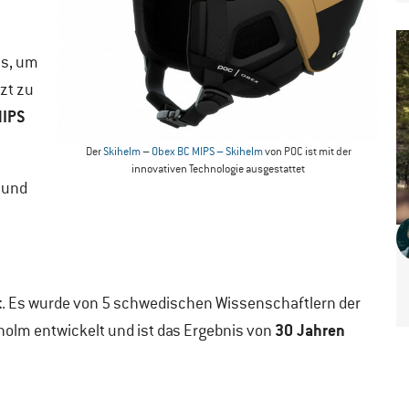
ss, um
zt zu
IPS
Der
Skihelm
–
Obex BC MIPS – Skihelm
von POC ist mit der
innovativen Technologie ausgestattet
 und
t
. Es wurde von 5 schwedischen Wissenschaftlern der
30 Jahren
olm entwickelt und ist das Ergebnis von