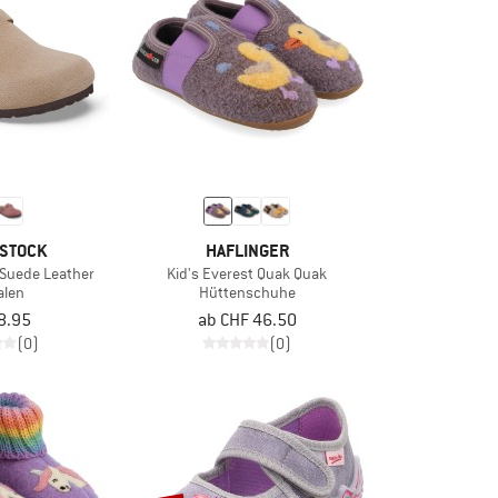
HIER ENTLANG
STOCK
HAFLINGER
 Suede Leather
Kid's Everest Quak Quak
alen
Hüttenschuhe
8.95
ab CHF 46.50
(0)
(0)