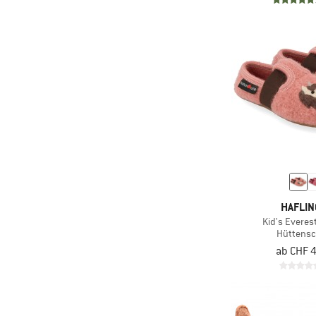
HAFLI
Kid's Everes
Hüttens
ab CHF 