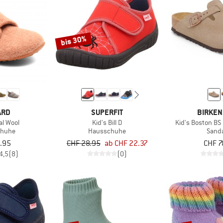
bis 30%
ARD
SUPERFIT
BIRKEN
al Wool
Kid's Bill D
Kid's Boston BS
chuhe
Hausschuhe
Sand
.95
CHF 28.95
ab CHF 22.37
CHF 7
4,5
(8)
(0)