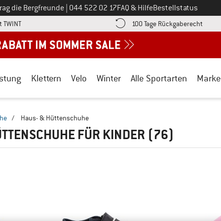
Ruf uns an unter
rag die Bergfreunde
|
044 522 02 17
FAQ & Hilfe
Bestellstatus
Finde die Zahlungs-Infos hier! Öffnet sich in einer Infobox
Gehe h
t TWINT
100 Tage Rückgaberecht
stung
Klettern
Velo
Winter
Alle Sportarten
Marke
uhe
/
Haus- & Hüttenschuhe
ÜTTENSCHUHE FÜR KINDER
(76)