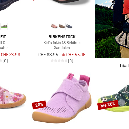
FIT
BIRKENSTOCK
ll C
Kid's Tokio AS Birkibuc
huhe
Sandalen
 CHF 23.96
CHF 68.95
ab CHF 55.16
(0)
(0)
Die
JETZT BIS
ZU
bis 20%
20%