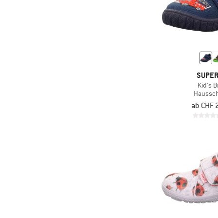
SUPER
Kid's Bi
Haussc
ab CHF 