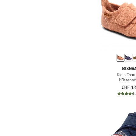
BISGA
Kid's Casu
Hüttens
CHF 43