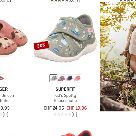
5,0
(2)
5,0
(1)
20%
NGER
SUPERFIT
t Unicorn
Kid's Spotty
chuhe
Hausschuhe
48.95
CHF 24.95
CHF 19.96
(0)
(0)
UNSERE KI