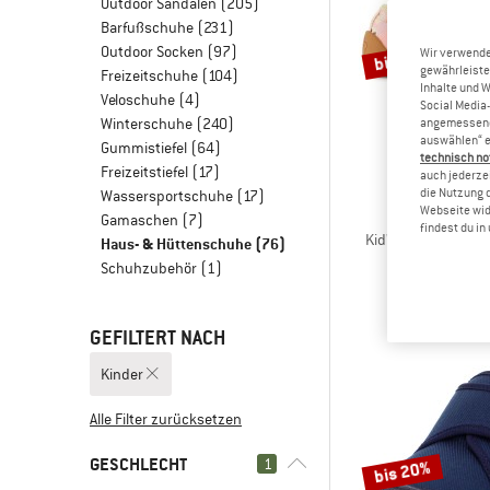
Outdoor Sandalen
(205)
Barfußschuhe
(231)
Outdoor Socken
(97)
bis 20%
Wir verwende
gewährleiste
Freizeitschuhe
(104)
Inhalte und 
Veloschuhe
(4)
Social Media-
Winterschuhe
(240)
angemessene 
auswählen“ e
Gummistiefel
(64)
technisch no
Freizeitstiefel
(17)
auch jederzei
die Nutzung 
Wassersportschuhe
(17)
Webseite wid
AFFEN
Gamaschen
(7)
findest du i
Kid's Hausschuh 
Haus- & Hüttenschuhe
(76)
Hüttens
Schuhzubehör
(1)
ab CHF 
GEFILTERT NACH
Kinder
Alle Filter zurücksetzen
GESCHLECHT
1
bis 20%