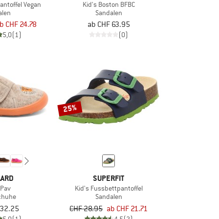
antoffel Vegan
Kid's Boston BFBC
alen
Sandalen
b CHF 24.78
ab CHF 63.95
5,0
(1)
(0)
25%
AARD
SUPERFIT
 Pav
Kid's Fussbettpantoffel
chuhe
Sandalen
 32.25
CHF 28.95
ab CHF 21.71