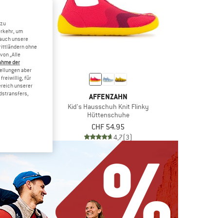
 zu
erkehr, um
 auch unsere
rittländern ohne
von „Alle
ahme der
tellungen aber
reiwillig, für
ereich unserer
dstransfers,
RFIT
AFFENZAHN
Venti
Kid's Hausschuh Knit Flinky
chuhe
Hüttenschuhe
b CHF 37.00
CHF 54.95
(0)
4,7
(3)