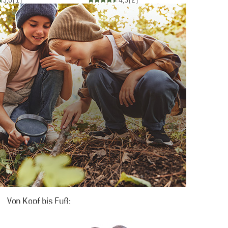
5,0
(1)
4,5
(2)
Von Kopf bis Fuß:
DS-HIGHLIGHTS