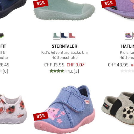
35%
35%
FIT
STERNTALER
HAFLI
ll B
Kid's Adventure-Socks Uni
Kid's Fai
huhe
Hüttenschuhe
Hütten
28.45
CHF 13.95
CHF 9.07
CHF 43.95
a
(0)
4,0
(3)
35%