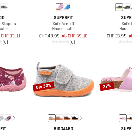
DO
SUPERFIT
SUPE
t Slippers
Kid's Venti D
Kid's B
huhe
Hausschuhe
Hauss
 CHF 33.11
CHF 48.95
ab CHF 39.16
CHF 23.95
a
(0)
(0)
bis 30%
27%
FIT
BISGAARD
SUPE