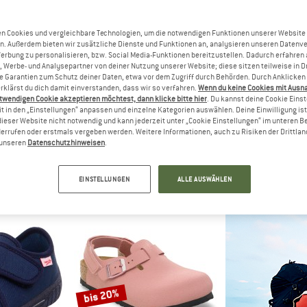
bis 25%
bis 30%
n Cookies und vergleichbare Technologien, um die notwendigen Funktionen unserer Website
n. Außerdem bieten wir zusätzliche Dienste und Funktionen an, analysieren unseren Datenv
Werbung zu personalisieren, bzw. Social Media-Funktionen bereitzustellen. Dadurch erfahren
, Werbe- und Analysepartner von deiner Nutzung unserer Website; diese sitzen teilweise in D
Garantien zum Schutz deiner Daten, etwa vor dem Zugriff durch Behörden. Durch Anklicken 
rklärst du dich damit einverstanden, dass wir so verfahren.
Wenn du keine Cookies mit Ausn
twendigen Cookie akzeptieren möchtest, dann klicke bitte hier
. Du kannst deine Cookie Eins
t in den „Einstellungen“ anpassen und einzelne Kategorien auswählen. Deine Einwilligung ist f
dieser Website nicht notwendig und kann jederzeit unter „Cookie Einstellungen“ im unteren B
errufen oder erstmals vergeben werden. Weitere Informationen, auch zu Risiken der Drittlan
ZAHN
FRODDO
SUPE
n unseren
Datenschutzhinweisen
.
Baumwolle Movy
Kid's Barefoot Canvas
Kid's 
chuhe
Barfussschuhe
Hauss
33.95
CHF 44.95
ab CHF 33.71
CHF 38.95
a
EINSTELLUNGEN
ALLE AUSWÄHLEN
4,8
(6)
(0)
bis 20%