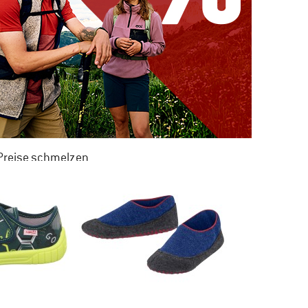
 Preise schmelzen
 ZU 50% RABATT
M SOMMER SALE