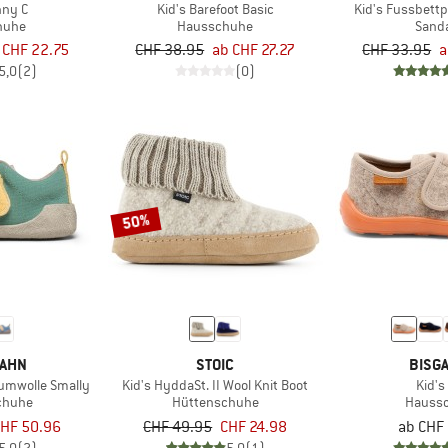
nny C
Kid's Barefoot Basic
Kid's Fussbettp
huhe
Hausschuhe
Sand
 CHF 22.75
CHF 38.95
ab CHF 27.27
CHF 33.95
a
5,0
(2)
(0)
50%
ZAHN
STOIC
BISG
aumwolle Smally
Kid's HyddaSt. II Wool Knit Boot
Kid's
chuhe
Hüttenschuhe
Hauss
HF 50.96
CHF 49.95
CHF 24.98
ab CHF