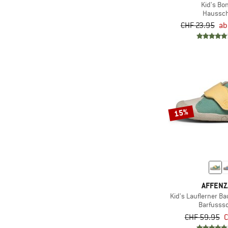
Kid's Bo
Haussc
CHF 23.95
ab
15%
AFFEN
Kid's Lauflerner B
Barfusss
CHF 59.95
C