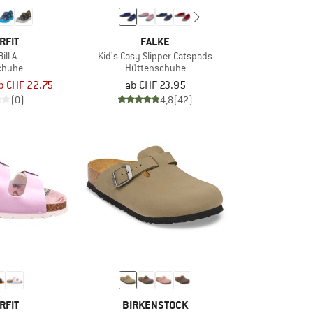
RFIT
FALKE
ill A
Kid's Cosy Slipper Catspads
chuhe
Hüttenschuhe
b CHF 22.75
ab CHF 23.95
(0)
4,8
(42)
RFIT
BIRKENSTOCK