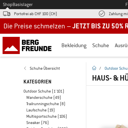
Zum
Shop
Basislager
F
Portofrei ab CHF 100 (CH)
Zahlung mi
Jetzt bis zu 50% Rabatt im Sommer Sale
Bekleidung
Schuhe
Ausrü
Startseite
Schuhe Übersicht
/
Outdoor Sch
HAUS- & H
KATEGORIEN
Outdoor Schuhe
(1'101)
Wanderschuhe
(49)
Trailrunningschuhe
(8)
Laufschuhe
(19)
Multisportschuhe
(106)
Sneaker
(76)