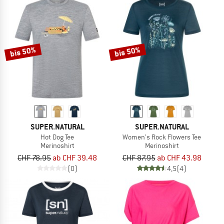
bis 50%
bis 50%
SUPER.NATURAL
SUPER.NATURAL
Hot Dog Tee
Women's Rock Flowers Tee
Merinoshirt
Merinoshirt
CHF 78.95
ab CHF 39.48
CHF 87.95
ab CHF 43.98
(0)
4,5
(4)