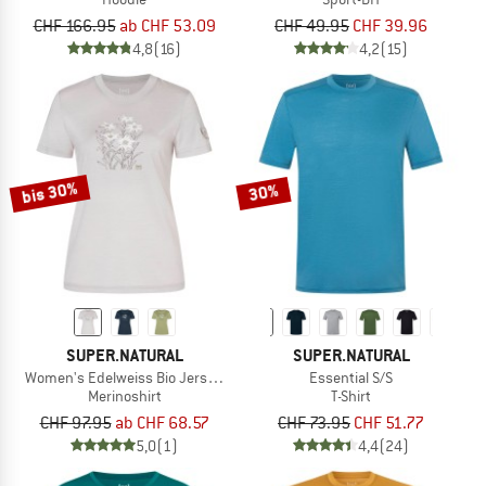
CHF 166.95
ab CHF 53.09
CHF 49.95
CHF 39.96
4,8
(16)
4,2
(15)
bis 30%
30%
SUPER.NATURAL
SUPER.NATURAL
Women's Edelweiss Bio Jersey Tee
Essential S/S
Merinoshirt
T-Shirt
CHF 97.95
ab CHF 68.57
CHF 73.95
CHF 51.77
5,0
(1)
4,4
(24)