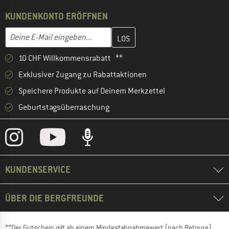
KUNDENKONTO ERÖFFNEN
Gib hier deine E-Mail-Adresse ein und erstelle im nächsten Schri
E-Mail-Adresse
10 CHF Willkommensrabatt **
Exklusiver Zugang zu Rabattaktionen
Speichere Produkte auf Deinem Merkzettel
Geburtstagsüberraschung
KUNDENSERVICE
ÜBER DIE BERGFREUNDE
**Der Gutschein gilt ab einem Mindestabnahmewert (nach Retoure)