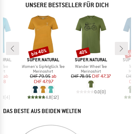
UNSERE BESTSELLER FÜR DICH
bis 40%
bis
40%
Rabatt
Rabatt
Raba
MARKE
MARKE
MARK
TURAL
SUPER.NATURAL
SUPER.NATURAL
SUPE
Artikel
Artikel
Art
e Tee
Women's Gipfelglück Tee
Wander Wheel Tee
Tro
gruppe
Produktgruppe
Produktgruppe
Pr
irt
Merinoshirt
Merinoshirt
Me
eis
duzierter Preis
Preis
reduzierter Preis
Preis
reduzierter Preis
95
ab
CHF 79.95
ab
CHF 78.95
CHF 47.37
CHF
.48
CHF 47.97
CH
0.0
(
0
)
4.8
(
4
)
4.8
(
12
)
DAS BESTE AUS BEIDEN WELTEN