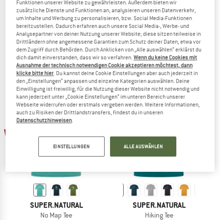
Funktionen unserer Website zu gewährleisten. Außerdem bieten wir
zusätzliche Dienste und Funktionen an, analysieren unseren Datenverkehr,
um Inhalte und Werbung zu personalisieren, bzw. Social Media-Funktionen
SUPER.NATURAL
SUPER.NATURAL
bereitzustellen. Dadurch erfahren auch unsere Social Media-, Werbe- und
Analysepartner von deiner Nutzung unserer Website; diese sitzen teilweise in
Better Bike Tee
Women's Wonder Wald Tee
Drittländern ohne angemessene Garantien zum Schutz deiner Daten, etwa vor
Merinoshirt
Merinoshirt
dem Zugriff durch Behörden. Durch Anklicken von „Alle auswählen“ erklärst du
CHF 78.95
ab CHF 39.48
CHF 78.95
CHF 47.37
dich damit einverstanden, dass wir so verfahren.
Wenn du keine Cookies mit
Ausnahme der technisch notwendigen Cookie akzeptieren möchtest, dann
4,8
(4)
(0)
klicke bitte hier
. Du kannst deine Cookie Einstellungen aber auch jederzeit in
den „Einstellungen“ anpassen und einzelne Kategorien auswählen. Deine
Einwilligung ist freiwillig, für die Nutzung dieser Website nicht notwendig und
kann jederzeit unter „Cookie Einstellungen“ im unteren Bereich unserer
Webseite widerrufen oder erstmals vergeben werden. Weitere Informationen,
auch zu Risiken der Drittlandstransfers, findest du in unseren
Datenschutzhinweisen
.
bis 40%
bis 30%
EINSTELLUNGEN
ALLE AUSWÄHLEN
SUPER.NATURAL
SUPER.NATURAL
No Map Tee
Hiking Tee