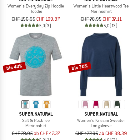
Women's Everyday Zip Hoodie
Women's Little Heartwood Tee
Hoodie
Merinoshirt
CHF 156.95
CHF 109.87
CHF 78.95
CHF 37.11
5,0
(3)
5,0
(13)
bis 40%
bis 70%
SUPER.NATURAL
SUPER.NATURAL
Salt & Rock Tee
Women's Krissini Sweater
Merinoshirt
Longsleeve
CHF 78.95
ab CHF 47.37
CHF 127.95
ab CHF 38.39
5,0
(3)
4,6
(57)