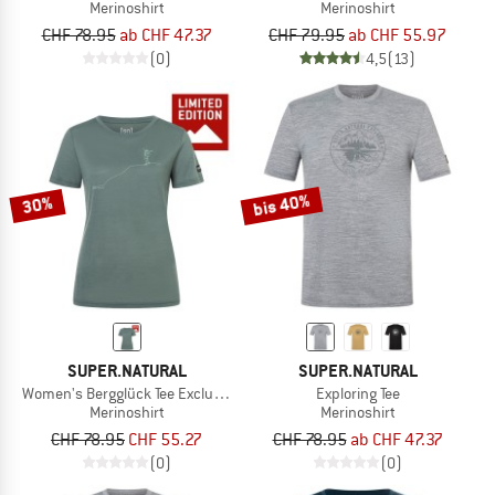
Merinoshirt
Merinoshirt
CHF 78.95
ab CHF 47.37
CHF 79.95
ab CHF 55.97
(0)
4,5
(13)
bis 40%
30%
SUPER.NATURAL
SUPER.NATURAL
Women's Bergglück Tee Exclusive
Exploring Tee
Merinoshirt
Merinoshirt
CHF 78.95
CHF 55.27
CHF 78.95
ab CHF 47.37
(0)
(0)