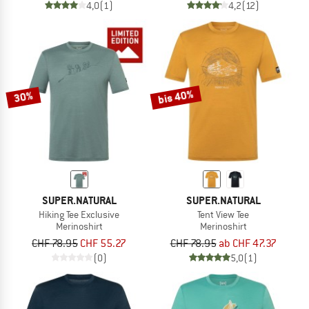
4,0
(1)
4,2
(12)
bis 40%
30%
SUPER.NATURAL
SUPER.NATURAL
Hiking Tee Exclusive
Tent View Tee
Merinoshirt
Merinoshirt
CHF 78.95
CHF 55.27
CHF 78.95
ab CHF 47.37
(0)
5,0
(1)