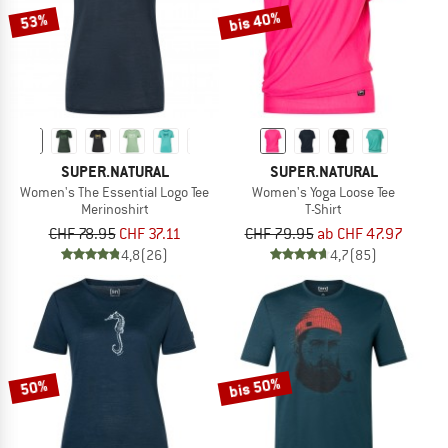
bis 40%
53%
SUPER.NATURAL
SUPER.NATURAL
Women's The Essential Logo Tee
Women's Yoga Loose Tee
Merinoshirt
T-Shirt
CHF 78.95
CHF 37.11
CHF 79.95
ab CHF 47.97
4,8
(26)
4,7
(85)
bis 50%
50%