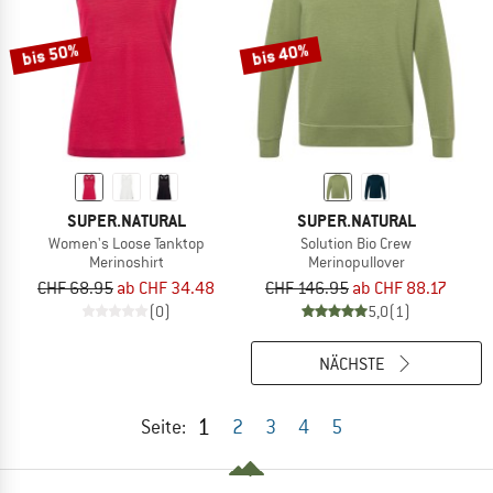
bis 50%
bis 40%
SUPER.NATURAL
SUPER.NATURAL
Women's Loose Tanktop
Solution Bio Crew
Merinoshirt
Merinopullover
CHF 68.95
ab CHF 34.48
CHF 146.95
ab CHF 88.17
(0)
5,0
(1)
NÄCHSTE
1
Seite:
2
3
4
5