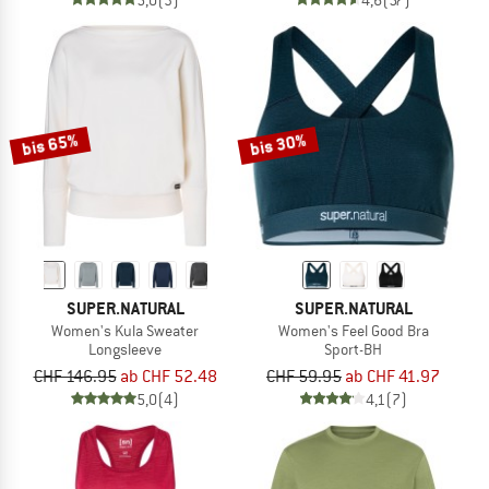
bis 65%
bis 30%
SUPER.NATURAL
SUPER.NATURAL
Women's Kula Sweater
Women's Feel Good Bra
Longsleeve
Sport-BH
CHF 146.95
ab CHF 52.48
CHF 59.95
ab CHF 41.97
5,0
(4)
4,1
(7)