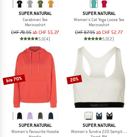
SUPER.NATURAL
SUPER.NATURAL
Carabineri Tee
Women's Cat Yoga Loose Tee
Merinoshirt
Merinoshirt
CHF 78.95
ab CHF 55.27
CHF 87.95
ab CHF 52.77
5,0
(4)
5,0
(2)
bis 70%
20%
SUPER.NATURAL
SUPER.NATURAL
Women's Favourite Hoodie
Women's Tundra 220 Semplice Bra
Hoodie
Sport-BH