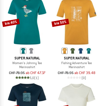
bis 40%
bis 50%
SUPER.NATURAL
SUPER.NATURAL
Women's Johnny Tee
Fishing Adventure Tee
Merinoshirt
Merinoshirt
CHF 78.95
ab CHF 47.37
CHF 78.95
ab CHF 39.48
5,0
(1)
(0)