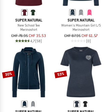
SUPER.NATURAL
SUPER.NATURAL
New School Tee
Women's Mountain Girl L/S
Merinoshirt
Merinoshirt
CHF 78.95
CHF 35.53
CHF 87.95
CHF 61.57
4,7
(58)
(0)
30%
53%
SUPER.NATURAL
SUPER.NATURAL