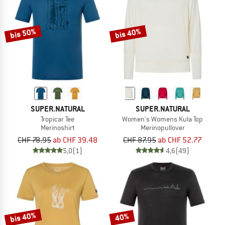
bis 50%
bis 40%
SUPER.NATURAL
SUPER.NATURAL
Tropicar Tee
Women's Womens Kula Top
Merinoshirt
Merinopullover
CHF 78.95
ab CHF 39.48
CHF 87.95
ab CHF 52.77
5,0
(1)
4,6
(49)
bis 40%
40%