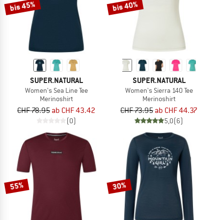
bis 45%
bis 40%
SUPER.NATURAL
SUPER.NATURAL
Women's Sea Line Tee
Women's Sierra 140 Tee
Merinoshirt
Merinoshirt
CHF 78.95
ab CHF 43.42
CHF 73.95
ab CHF 44.37
(0)
5,0
(6)
55%
30%