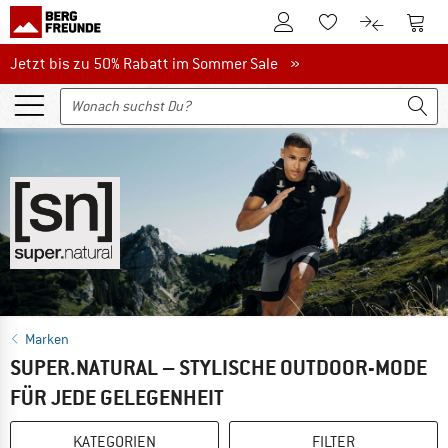
Zum Kundenkonto
Zum 
Zum Merkzettel.
Zum Produk
Jetzt bis zu 50% Rabatt im Sommer Sale
Jetzt bis zu 50% Rabatt im Sommer Sale »
Marken
SUPER.NATURAL – STYLISCHE OUTDOOR-MODE
FÜR JEDE GELEGENHEIT
KATEGORIEN
FILTER