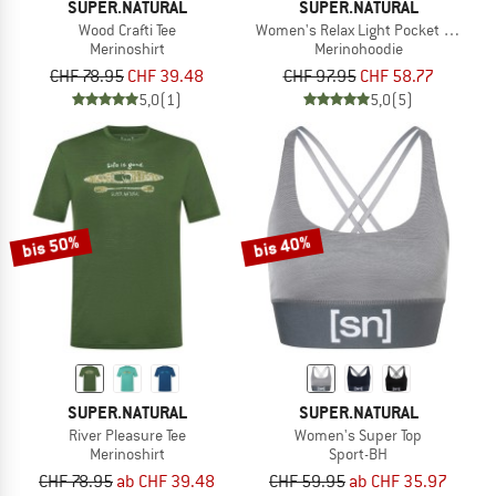
SUPER.NATURAL
SUPER.NATURAL
Wood Crafti Tee
Women's Relax Light Pocket Hoodie
Merinoshirt
Merinohoodie
CHF 78.95
CHF 39.48
CHF 97.95
CHF 58.77
5,0
(1)
5,0
(5)
bis 50%
bis 40%
SUPER.NATURAL
SUPER.NATURAL
River Pleasure Tee
Women's Super Top
Merinoshirt
Sport-BH
CHF 78.95
ab CHF 39.48
CHF 59.95
ab CHF 35.97