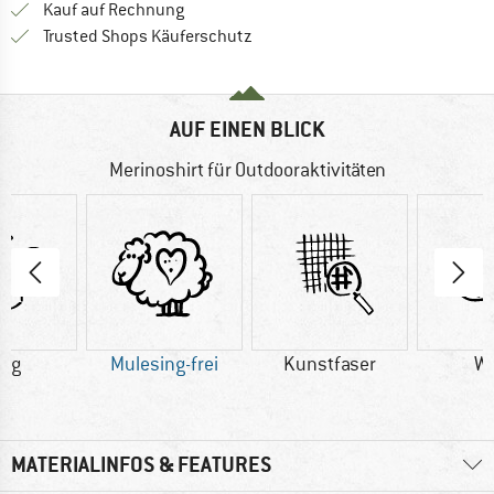
Finde die Zahlungs-Infos hier! Öffnet sich 
Kauf auf Rechnung
Finde alle Infos hier!
Trusted Shops Käuferschutz
AUF EINEN BLICK
Merinoshirt für Outdooraktivitäten
4 g
Mulesing-frei
Kunstfaser
Wo
MATERIALINFOS & FEATURES