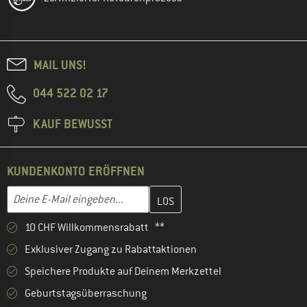
MAIL UNS!
044 522 02 17
KAUF BEWUSST
KUNDENKONTO ERÖFFNEN
Gib hier deine E-Mail-Adresse ein und erstelle im nächsten Schri
E-Mail-Adresse
10 CHF Willkommensrabatt **
Exklusiver Zugang zu Rabattaktionen
Speichere Produkte auf Deinem Merkzettel
Geburtstagsüberraschung