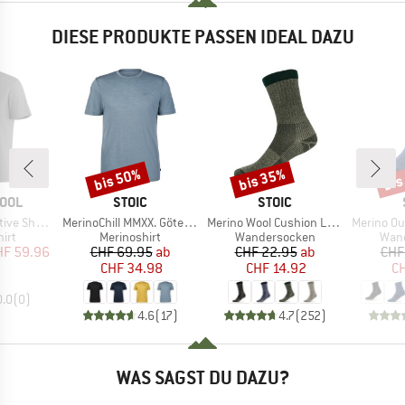
DIESE PRODUKTE PASSEN IDEAL DAZU
bis 50%
bis 35%
bis
Rabatt
Rabatt
Raba
MARKE
MARKE
OOL
STOIC
STOIC
Artikel
Artikel
Artikel
ort Sleeve
MerinoChill MMXX. Göteborg Print Tee
Merino Wool Cushion Light Socks
Merino Outdoor
gruppe
Produktgruppe
Produktgruppe
Prod
irt
Merinoshirt
Wandersocken
Wan
eis
duzierter Preis
Preis
reduzierter Preis
Preis
reduzierter Preis
HF 59.96
CHF 69.95
ab
CHF 22.95
ab
CHF
CHF 34.98
CHF 14.92
CH
0.0
(
0
)
4.6
(
17
)
4.7
(
252
)
WAS SAGST DU DAZU?