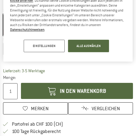
klicke bitte hier
. Du kannst deine Cookie Einstellungen aber auch jederzeit in
den „Einstellungen“ anpassen und einzelne Kategorien auswählen. Deine
Farbe:
Balsam Green / Blueberry
Einwilligung ist freiwillig, für die Nutzung dieser Website nicht notwendig und
kann jederzeit unter „Cookie Einstellungen“ im unteren Bereich unserer
Webseite widerrufen oder erstmals vergeben werden. Weitere Informationen,
auch zu Risiken der Drittlandstransfers, findest du in unseren
Datenschutzhinweisen
.
30%
Grösse wählen:
EINSTELLUNGEN
ALLE AUSWÄHLEN
S
M
L
XL
XXL
Grössentabelle
Der Link öffnet sich in einer Infobox und beinhaltet
Lieferzeit: 3-5 Werktage
Menge:
IN DEN WARENKORB
MERKEN
VERGLEICHEN
Finde mehr Informationen zu den Ver
Portofrei ab CHF 100 (CH)
Gehe hier zu den Rückgabe-Richtlinie
100 Tage Rückgaberecht