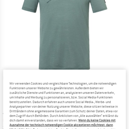
Detailansichten
Wir verwenden Cookies und vergleichbare Technologien, um die notwendigen
Funktionen unserer Website zu gewährleisten. Außerdem bieten wir
zusätzliche Dienste und Funktionen an, analysieren unseren Datenverkehr,
um Inhalte und Werbung zu personalisieren, bzw. Social Media-Funktionen
bereitzustellen. Dadurch erfahren auch unsere Social Media-, Werbe- und
Analysepartner von deiner Nutzung unserer Website; diese sitzen teilweise in
Drittländern ohne angemessene Garantien zum Schutz deiner Daten, etwa vor
Ursprünglicher Preis :
Preis:
CHF
78.95
dem Zugriff durch Behörden. Durch Anklicken von „Alle auswählen“ erklärst du
CHF
55.27
inkl. MwSt., zollfreie Lieferung
dich damit einverstanden, dass wir so verfahren.
Wenn du keine Cookies mit
Ausnahme der technisch notwendigen Cookie akzeptieren möchtest, dann
Informationen zu den Versandkosten. Öffnet sich in ei
zzgl. Versandkosten