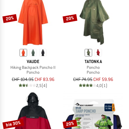
ZUM SOMMER SALE
20%
20%
VAUDE
TATONKA
Hiking Backpack Poncho II
Poncho
Poncho
Poncho
CHF 104.95
CHF 83.96
CHF 74.95
CHF 59.96
2,5
(4)
4,0
(1)
bis 30%
20%