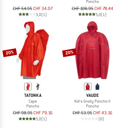
Poncho
CHF 54.95
CHF 34.07
CHF 108.95
CHF 78.44
3,0
(1)
5,0
(1)
20%
20%
TATONKA
VAUDE
Cape
Kid's Grody Poncho II
Poncho
Poncho
CHF 98.95
CHF 79.16
CHF 53.95
CHF 43.16
5,0
(1)
(0)