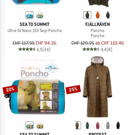
SEA TO SUMMIT
FJÄLLRÄVEN
Ultra-Sil Nano 15D Tarp-Poncho
Poncho
Poncho
CHF 117.95
CHF 94.36
CHF 129.95
ab CHF 110.46
4,5
(24)
4,4
(8)
20%
25%
SEA TO SUMMIT
PROTEST