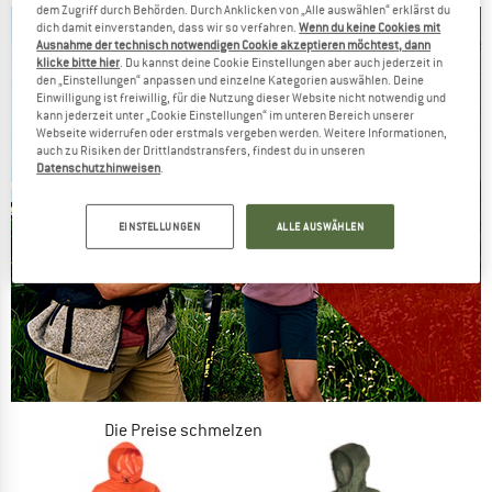
dem Zugriff durch Behörden. Durch Anklicken von „Alle auswählen“ erklärst du
dich damit einverstanden, dass wir so verfahren.
Wenn du keine Cookies mit
Ausnahme der technisch notwendigen Cookie akzeptieren möchtest, dann
klicke bitte hier
. Du kannst deine Cookie Einstellungen aber auch jederzeit in
den „Einstellungen“ anpassen und einzelne Kategorien auswählen. Deine
Einwilligung ist freiwillig, für die Nutzung dieser Website nicht notwendig und
kann jederzeit unter „Cookie Einstellungen“ im unteren Bereich unserer
Webseite widerrufen oder erstmals vergeben werden. Weitere Informationen,
auch zu Risiken der Drittlandstransfers, findest du in unseren
Datenschutzhinweisen
.
EINSTELLUNGEN
ALLE AUSWÄHLEN
Die Preise schmelzen
JETZT BIS ZU 50% RABATT