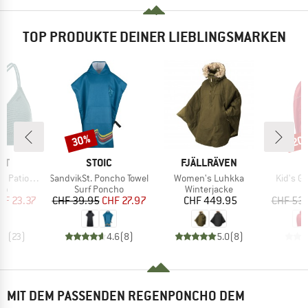
TOP PRODUKTE DEINER LIEBLINGSMARKEN
30%
20
Rabatt
Raba
MARKE
MARKE
ST
STOIC
FJÄLLRÄVEN
Artikel
Artikel
Artikel
 Triangle
SandvikSt. Poncho Towel
Women's Luhkka
Kid's G
tgruppe
Produktgruppe
Produktgruppe
P
Top
Surf Poncho
Winterjacke
eis
duzierter Preis
Preis
reduzierter Preis
Preis
HF 23.37
CHF 39.95
CHF 27.97
CHF 449.95
CHF 53
.9
(
23
)
4.6
(
8
)
5.0
(
8
)
MIT DEM PASSENDEN REGENPONCHO DEM