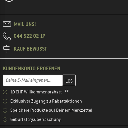
MAIL UNS!
044 522 02 17
KAUF BEWUSST
KUNDENKONTO ERÖFFNEN
Gib hier deine E-Mail-Adresse ein und erstelle im nächsten Schri
E-Mail-Adresse
10 CHF Willkommensrabatt **
Exklusiver Zugang zu Rabattaktionen
Speichere Produkte auf Deinem Merkzettel
Geburtstagsüberraschung