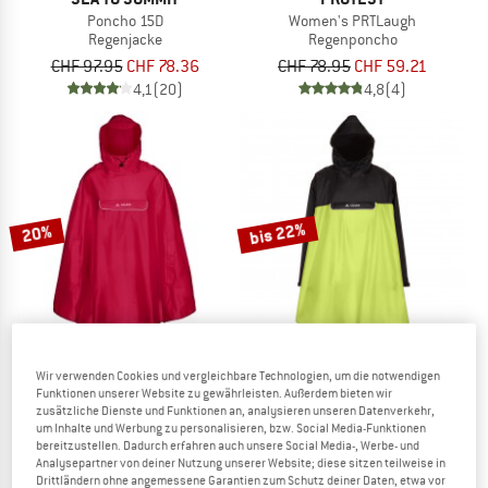
Poncho 15D
Women's PRTLaugh
Regenjacke
Regenponcho
CHF 97.95
CHF 78.36
CHF 78.95
CHF 59.21
4,1
(20)
4,8
(4)
bis 22%
20%
Wir verwenden Cookies und vergleichbare Technologien, um die notwendigen
VAUDE
VAUDE
Funktionen unserer Website zu gewährleisten. Außerdem bieten wir
zusätzliche Dienste und Funktionen an, analysieren unseren Datenverkehr,
Valdipino
Valero Poncho
um Inhalte und Werbung zu personalisieren, bzw. Social Media-Funktionen
Velojacke
Hardshelljacke
bereitzustellen. Dadurch erfahren auch unsere Social Media-, Werbe- und
CHF 58.95
CHF 47.16
CHF 79.95
ab CHF 62.36
Analysepartner von deiner Nutzung unserer Website; diese sitzen teilweise in
Drittländern ohne angemessene Garantien zum Schutz deiner Daten, etwa vor
4,1
(34)
4,1
(10)