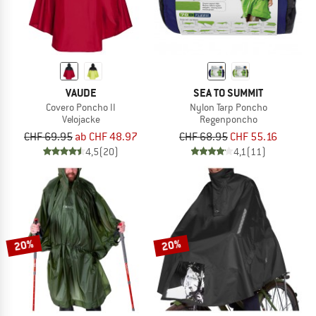
VAUDE
SEA TO SUMMIT
Covero Poncho II
Nylon Tarp Poncho
Velojacke
Regenponcho
CHF 69.95
ab CHF 48.97
CHF 68.95
CHF 55.16
4,5
(20)
4,1
(11)
20%
20%