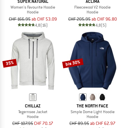
SUPER.NATURAL
ACLIMA
Women's Favourite Hoodie
Fleecewool V2 Hoodie
Hoodie
Hoodie
CHF 166.95
ab CHF 53.09
CHF 205.95
ab CHF 96.80
4,8
(16)
4,8
(5)
bis 30%
35%
CHILLAZ
THE NORTH FACE
Tegernsee Jacket
Simple Dome Light Hoodie
Hoodie
Hoodie
CHF 107.95
CHF 70.17
CHF 89.95
ab CHF 62.97