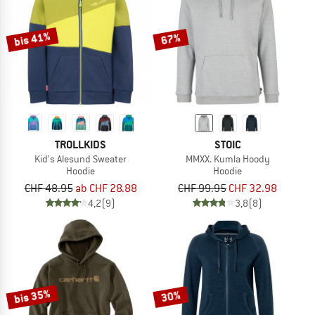
bis 41%
67%
TROLLKIDS
STOIC
Kid's Alesund Sweater
MMXX. Kumla Hoody
Hoodie
Hoodie
CHF 48.95
ab CHF 28.88
CHF 99.95
CHF 32.98
4,2
(9)
3,8
(8)
bis 35%
30%