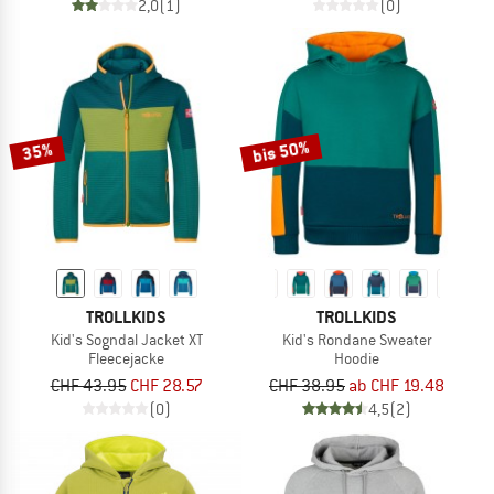
2,0
(1)
(0)
bis 50%
35%
TROLLKIDS
TROLLKIDS
Kid's Sogndal Jacket XT
Kid's Rondane Sweater
Fleecejacke
Hoodie
CHF 43.95
CHF 28.57
CHF 38.95
ab CHF 19.48
(0)
4,5
(2)