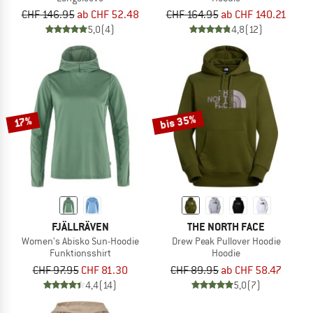
CHF 146.95
ab CHF 52.48
CHF 164.95
ab CHF 140.21
5,0
(4)
4,8
(12)
bis 35%
17%
FJÄLLRÄVEN
THE NORTH FACE
Women's Abisko Sun-Hoodie
Drew Peak Pullover Hoodie
Funktionsshirt
Hoodie
CHF 97.95
CHF 81.30
CHF 89.95
ab CHF 58.47
4,4
(14)
5,0
(7)