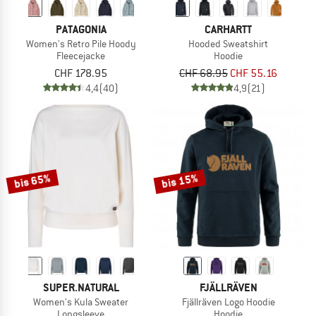
PATAGONIA
CARHARTT
Women's Retro Pile Hoody
Hooded Sweatshirt
Fleecejacke
Hoodie
CHF 178.95
CHF 68.95
CHF 55.16
4,4
(40)
4,9
(21)
bis 65%
bis 15%
SUPER.NATURAL
FJÄLLRÄVEN
Women's Kula Sweater
Fjällräven Logo Hoodie
Longsleeve
Hoodie