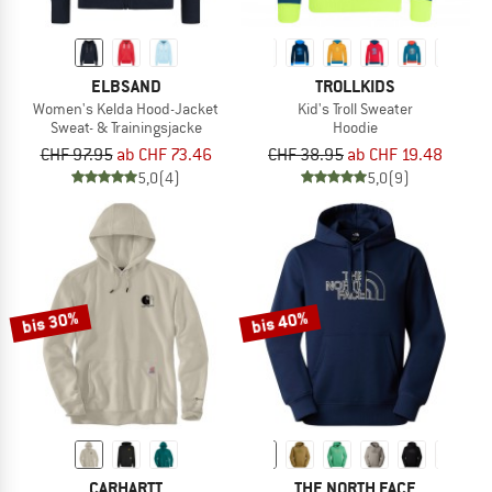
ELBSAND
TROLLKIDS
Women's Kelda Hood-Jacket
Kid's Troll Sweater
Sweat- & Trainingsjacke
Hoodie
CHF 97.95
ab CHF 73.46
CHF 38.95
ab CHF 19.48
5,0
(4)
5,0
(9)
bis 30%
bis 40%
CARHARTT
THE NORTH FACE