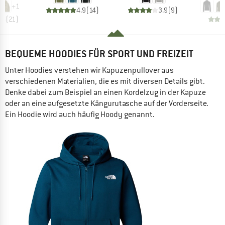
+
1
4.9
(
14
)
3.9
(
9
)
.8
(
21
)
BEQUEME HOODIES FÜR SPORT UND FREIZEIT
Unter Hoodies verstehen wir Kapuzenpullover aus
verschiedenen Materialien, die es mit diversen Details gibt.
Denke dabei zum Beispiel an einen Kordelzug in der Kapuze
oder an eine aufgesetzte Kängurutasche auf der Vorderseite.
Ein Hoodie wird auch häufig Hoody genannt.