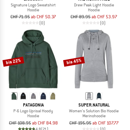
Signature Logo Sweatshirt
Drew Peak Light Hoodie
Hoodie
Hoodie
CHF 71.95
ab CHF 50.37
CHF 89.95
ab CHF 53.97
(0)
(0)
bis 22%
bis 45%
PATAGONIA
SUPER.NATURAL
P-6 Logo Uprisal Hoody
Women's Solution Bio Hoodie
Hoodie
Merinohoodie
CHF 108.95
ab CHF 84.98
CHF 195.95
ab CHF 107.77
4,8
(21)
(0)