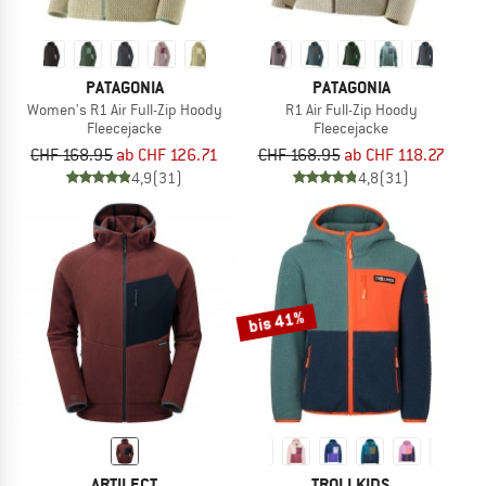
PATAGONIA
PATAGONIA
Women's R1 Air Full-Zip Hoody
R1 Air Full-Zip Hoody
Fleecejacke
Fleecejacke
CHF 168.95
ab CHF 126.71
CHF 168.95
ab CHF 118.27
4,9
(31)
4,8
(31)
bis 41%
ARTILECT
TROLLKIDS