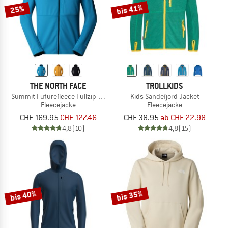
bis 41%
25%
THE NORTH FACE
TROLLKIDS
Summit Futurefleece Fullzip Hoodie
Kids Sandefjord Jacket
Fleecejacke
Fleecejacke
CHF 169.95
CHF 127.46
CHF 38.95
ab CHF 22.98
4,8
(10)
4,8
(15)
bis 40%
bis 35%