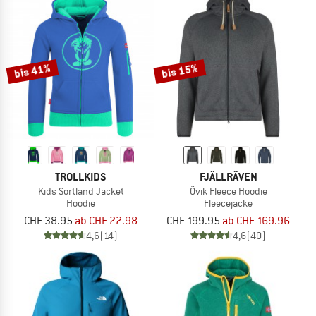
bis 41%
bis 15%
TROLLKIDS
FJÄLLRÄVEN
Kids Sortland Jacket
Övik Fleece Hoodie
Hoodie
Fleecejacke
CHF 38.95
ab CHF 22.98
CHF 199.95
ab CHF 169.96
4,6
(14)
4,6
(40)