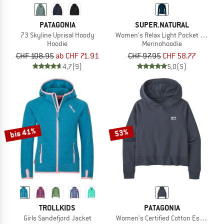
PATAGONIA
SUPER.NATURAL
73 Skyline Uprisal Hoody
Women's Relax Light Pocket Hoodie
Hoodie
Merinohoodie
CHF 108.95
ab CHF 71.91
CHF 97.95
CHF 58.77
4,7
(9)
5,0
(5)
bis 41%
53%
TROLLKIDS
PATAGONIA
Girls Sandefjord Jacket
Women's Certified Cotton Essential