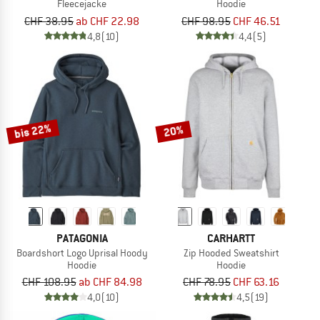
Fleecejacke
Hoodie
CHF 38.95
ab CHF 22.98
CHF 98.95
CHF 46.51
4,8
(10)
4,4
(5)
bis 22%
20%
PATAGONIA
CARHARTT
Boardshort Logo Uprisal Hoody
Zip Hooded Sweatshirt
Hoodie
Hoodie
CHF 108.95
ab CHF 84.98
CHF 78.95
CHF 63.16
4,0
(10)
4,5
(19)