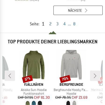
NÄCHSTE
1
Seite:
2
3
4
...
8
TOP PRODUKTE DEINER LIEBLINGSMARKEN
bis
70%
Rabatt
Rabatt
Raba
17%
MARKE
MARKE
MA
NIA
FJÄLLRÄVEN
BERGFREUNDE
ICE
Artikel
Artikel
Artikel
sal Hoody
Abisko Sun-Hoodie
Bergfreunde Hoody Patch
Merino 260 Quan
ktgruppe
Produktgruppe
Produktgruppe
Pro
e
Funktionsshirt
Hoodie
Mer
eis
duzierter Preis
Preis
reduzierter Preis
Preis
reduzierter Preis
95
ab
CHF 97.95
CHF 81.30
CHF 78.95
CHF 23.69
CHF 
.98
CH