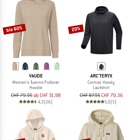
bis 60%
20%
VAUDE
ARC'TERYX
Women's Tuenno Pullover
Cormac Hoody
Hoodie
Laufshirt
CHF 79.95
ab CHF 31.98
CHF 87.95
CHF 70.36
4,5
(26)
5,0
(5)