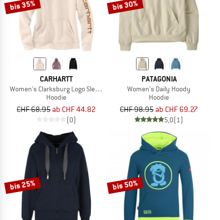
bis 35%
bis 30%
CARHARTT
PATAGONIA
Women's Clarksburg Logo Sleeve Sweatshirt
Women's Daily Hoody
Hoodie
Hoodie
CHF 68.95
ab CHF 44.82
CHF 98.95
ab CHF 69.27
(0)
5,0
(1)
bis 25%
bis 50%