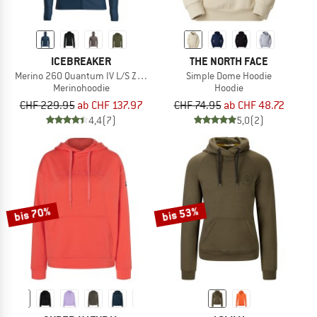
ICEBREAKER
THE NORTH FACE
Merino 260 Quantum IV L/S Zip Hoodie
Simple Dome Hoodie
Merinohoodie
Hoodie
CHF 229.95
ab CHF 137.97
CHF 74.95
ab CHF 48.72
4,4
(7)
5,0
(2)
bis 70%
bis 53%