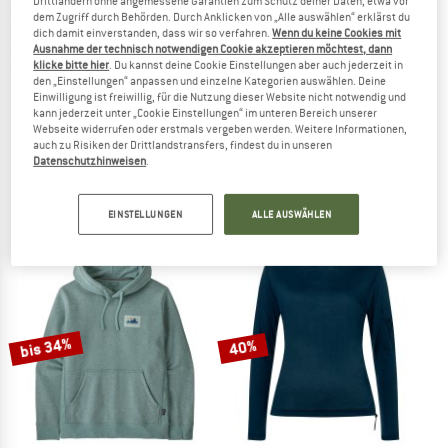
Drittländern ohne angemessene Garantien zum Schutz deiner Daten, etwa vor
dem Zugriff durch Behörden. Durch Anklicken von „Alle auswählen“ erklärst du
dich damit einverstanden, dass wir so verfahren.
Wenn du keine Cookies mit
Ausnahme der technisch notwendigen Cookie akzeptieren möchtest, dann
klicke bitte hier
. Du kannst deine Cookie Einstellungen aber auch jederzeit in
den „Einstellungen“ anpassen und einzelne Kategorien auswählen. Deine
Einwilligung ist freiwillig, für die Nutzung dieser Website nicht notwendig und
kann jederzeit unter „Cookie Einstellungen“ im unteren Bereich unserer
SALEWA
PATAGONIA
Webseite widerrufen oder erstmals vergeben werden. Weitere Informationen,
auch zu Risiken der Drittlandstransfers, findest du in unseren
Women's Agner Hybrid Polarlite Fullzip Hoody
Women's Ahnya Full-Zip Hoody
Datenschutzhinweisen
.
Fleecejacke
Fleecejacke
CHF 139.95
ab CHF 55.98
CHF 128.95
ab CHF 73.50
4,8
(15)
4,7
(3)
EINSTELLUNGEN
ALLE AUSWÄHLEN
bis 34%
40%