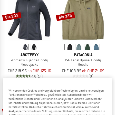
ZUM SOMMER SALE
bis 20%
bis 32%
ARC'TERYX
PATAGONIA
Women's Kyanite Hoody
P-6 Label Uprisal Hoody
Fleecejacke
Hoodie
CHF 218.95
ab CHF 175.16
CHF 108.95
ab CHF 74.09
4,6
(17)
(0)
Wir verwenden Cookies und vergleichbare Technologien, um die notwendigen
Funktionen unserer Website zu gewährleisten. Außerdem bieten wir
zusätzliche Dienste und Funktionen an, analysieren unseren Datenverkehr,
um Inhalte und Werbung zu personalisieren, bzw. Social Media-Funktionen
bereitzustellen. Dadurch erfahren auch unsere Social Media-, Werbe- und
bis 60%
bis 43%
Analysepartner von deiner Nutzung unserer Website; diese sitzen teilweise in