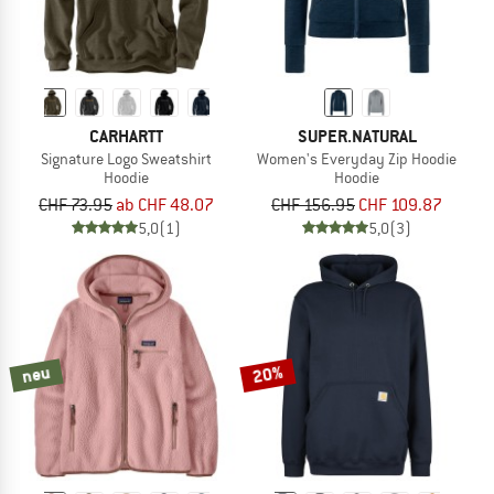
CARHARTT
SUPER.NATURAL
Signature Logo Sweatshirt
Women's Everyday Zip Hoodie
Hoodie
Hoodie
CHF 73.95
ab CHF 48.07
CHF 156.95
CHF 109.87
5,0
(1)
5,0
(3)
20%
neu