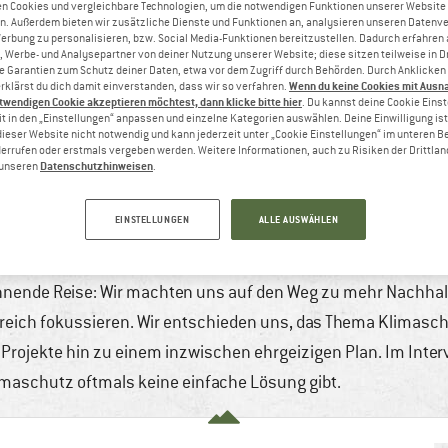
n Cookies und vergleichbare Technologien, um die notwendigen Funktionen unserer Website
n. Außerdem bieten wir zusätzliche Dienste und Funktionen an, analysieren unseren Datenv
Werbung zu personalisieren, bzw. Social Media-Funktionen bereitzustellen. Dadurch erfahren
, Werbe- und Analysepartner von deiner Nutzung unserer Website; diese sitzen teilweise in D
Garantien zum Schutz deiner Daten, etwa vor dem Zugriff durch Behörden. Durch Anklicken 
Wenn du keine Cookies mit Ausn
rklärst du dich damit einverstanden, dass wir so verfahren.
twendigen Cookie akzeptieren möchtest, dann klicke bitte hier
. Du kannst deine Cookie Eins
t in den „Einstellungen“ anpassen und einzelne Kategorien auswählen. Deine Einwilligung ist f
dieser Website nicht notwendig und kann jederzeit unter „Cookie Einstellungen“ im unteren B
errufen oder erstmals vergeben werden. Weitere Informationen, auch zu Risiken der Drittlan
Datenschutzhinweisen
n unseren
.
EINSTELLUNGEN
ALLE AUSWÄHLEN
HUTZ – INTERVIEW MIT TANJA
Feb., 2023
3 min
Keine Kommentare
Nachhaltig
nnende Reise: Wir machten uns auf den Weg zu mehr Nachhalt
reich fokussieren. Wir entschieden uns, das Thema Klimasch
Projekte hin zu einem inzwischen ehrgeizigen Plan. Im Interv
imaschutz oftmals keine einfache Lösung gibt.