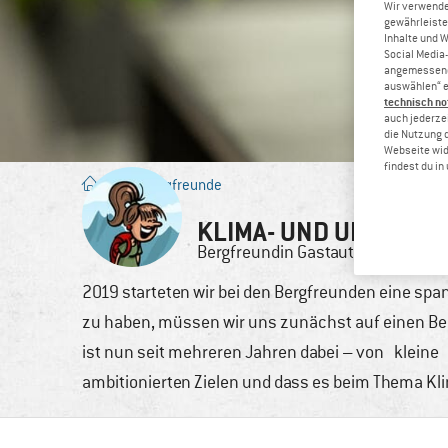
Wir verwende
gewährleiste
Inhalte und 
Social Media-
angemessene 
auswählen“ e
technisch no
auch jederzei
die Nutzung 
Webseite wid
findest du i
Blog
/
Bergfreunde
KLIMA- UND UMWELTSC
Bergfreundin
Gastautorin
6. 
2019 starteten wir bei den Bergfreunden eine spa
zu haben, müssen wir uns zunächst auf einen Be
ist nun seit mehreren Jahren dabei – von kleine 
ambitionierten Zielen und dass es beim Thema Kl