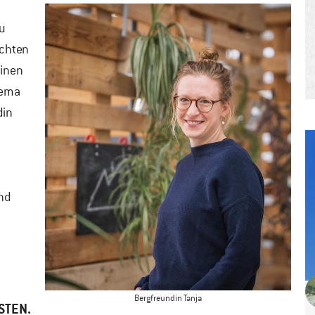
zu
echten
einen
hema
din
und
Bergfreundin Tanja
STEN.