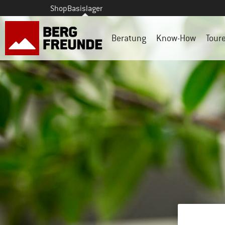
Shop
Basislager
Beratung
Know-How
Tour