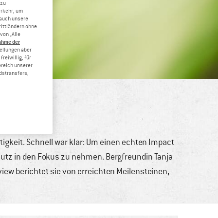
 zu
erkehr, um
 auch unsere
rittländern ohne
von „Alle
ahme der
tellungen aber
reiwillig, für
ereich unserer
dstransfers,
 leben
igkeit. Schnell war klar: Um einen echten Impact
utz in den Fokus zu nehmen. Bergfreundin Tanja
iew berichtet sie von erreichten Meilensteinen,