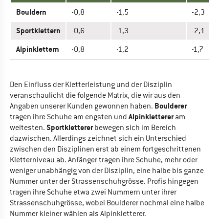
Bouldern
-0,8
-1,5
-2,3
Sportklettern
-0,6
-1,3
-2,1
Alpinklettern
-0,8
-1,2
-1,7
Den Einfluss der Kletterleistung und der Disziplin
veranschaulicht die folgende Matrix, die wir aus den
Boulderer
Angaben unserer Kunden gewonnen haben.
Alpinkletterer
tragen ihre Schuhe am engsten und
am
Sportkletterer
weitesten.
bewegen sich im Bereich
dazwischen. Allerdings zeichnet sich ein Unterschied
zwischen den Disziplinen erst ab einem fortgeschrittenen
Kletterniveau ab. Anfänger tragen ihre Schuhe, mehr oder
weniger unabhängig von der Disziplin, eine halbe bis ganze
Nummer unter der Strassenschuhgrösse. Profis hingegen
tragen ihre Schuhe etwa zwei Nummern unter ihrer
Strassenschuhgrösse, wobei Boulderer nochmal eine halbe
Nummer kleiner wählen als Alpinkletterer.