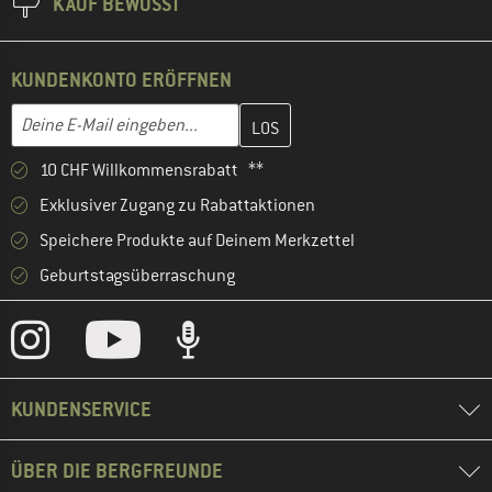
KAUF BEWUSST
KUNDENKONTO ERÖFFNEN
Gib hier deine E-Mail-Adresse ein und erstelle im nächsten Schri
E-Mail-Adresse
10 CHF Willkommensrabatt **
Exklusiver Zugang zu Rabattaktionen
Speichere Produkte auf Deinem Merkzettel
Geburtstagsüberraschung
KUNDENSERVICE
ÜBER DIE BERGFREUNDE