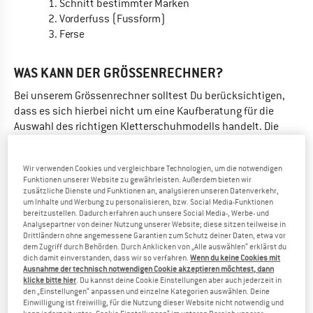
Schnitt bestimmter Marken
Vorderfuss (Fussform)
Ferse
WAS KANN DER GRÖSSENRECHNER?
Bei unserem Grössenrechner solltest Du berücksichtigen,
dass es sich hierbei nicht um eine Kaufberatung für die
Auswahl des richtigen Kletterschuhmodells handelt. Die
findest Du
hier
oder durch ein Beratungsgespräch mit
unserem Kundenservice. Der Grössenrechner soll Dir helfen,
Wir verwenden Cookies und vergleichbare Technologien, um die notwendigen
das von Dir gewünschte Modell in der für Dich richtigen
Funktionen unserer Website zu gewährleisten. Außerdem bieten wir
Grösse zu finden.
zusätzliche Dienste und Funktionen an, analysieren unseren Datenverkehr,
um Inhalte und Werbung zu personalisieren, bzw. Social Media-Funktionen
bereitzustellen. Dadurch erfahren auch unsere Social Media-, Werbe- und
Kletterschuhe
sitzen in der Regel ziemlich eng am Fuss.
Analysepartner von deiner Nutzung unserer Website; diese sitzen teilweise in
Daraus ergibt sich ein sehr eng bemessener Spielraum bei
Drittländern ohne angemessene Garantien zum Schutz deiner Daten, etwa vor
der Passform und der Grösse. Dass Kletterschuhhersteller
dem Zugriff durch Behörden. Durch Anklicken von „Alle auswählen“ erklärst du
dich damit einverstanden, dass wir so verfahren.
Wenn du keine Cookies mit
hin und wieder von gewohnten Strassenschuhgrössen
Ausnahme der technisch notwendigen Cookie akzeptieren möchtest, dann
abweichen, macht es nicht leichter die passende Grösse zu
klicke bitte hier
. Du kannst deine Cookie Einstellungen aber auch jederzeit in
den „Einstellungen“ anpassen und einzelne Kategorien auswählen. Deine
finden.
Einwilligung ist freiwillig, für die Nutzung dieser Website nicht notwendig und