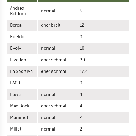
Andrea
normal
5
Boldrini
Boreal
eher breit
12
Edelrid
-
0
Evolv
normal
10
Five Ten
eher schmal
20
La Sportiva
eher schmal
127
LACD
-
0
Lowa
normal
4
Mad Rock
eher schmal
4
Mammut
normal
2
Millet
normal
2