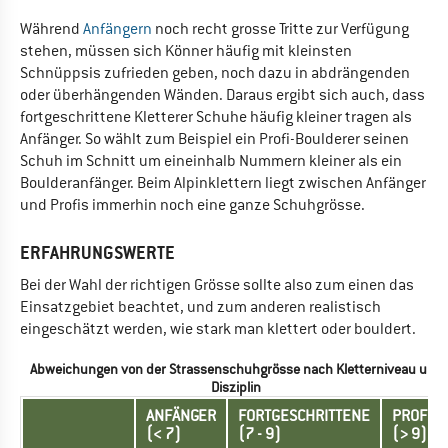
Während
Anfängern
noch recht grosse Tritte zur Verfügung
stehen, müssen sich Könner häufig mit kleinsten
Schnüppsis zufrieden geben, noch dazu in abdrängenden
oder überhängenden Wänden. Daraus ergibt sich auch, dass
fortgeschrittene Kletterer Schuhe häufig kleiner tragen als
Anfänger. So wählt zum Beispiel ein Profi-Boulderer seinen
Schuh im Schnitt um eineinhalb Nummern kleiner als ein
Boulderanfänger. Beim Alpinklettern liegt zwischen Anfänger
und Profis immerhin noch eine ganze Schuhgrösse.
ERFAHRUNGSWERTE
Bei der Wahl der richtigen Grösse sollte also zum einen das
Einsatzgebiet beachtet, und zum anderen realistisch
eingeschätzt werden, wie stark man klettert oder bouldert.
Abweichungen von der Strassenschuhgrösse nach Kletterniveau und
Disziplin
ANFÄNGER
FORTGESCHRITTENE
PROFIS
(< 7)
(7 - 9)
(> 9)