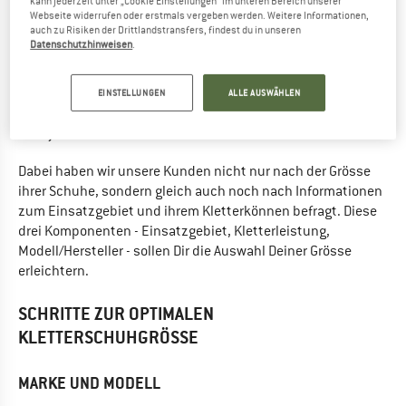
kann jederzeit unter „Cookie Einstellungen“ im unteren Bereich unserer
Zum Glück kann man aber an den Erfahrungen anderer
Webseite widerrufen oder erstmals vergeben werden. Weitere Informationen,
auch zu Risiken der Drittlandstransfers, findest du in unseren
teilhaben. Daher haben wir unsere Kunden nach ihren
Datenschutzhinweisen
.
Erfahrungen mit Kletterschuhmodellen befragt, diese
ausgewertet und schliesslich in unserem Grössenrechner
3300 verwertbare
aufbereitet. So erhielten wir
EINSTELLUNGEN
ALLE AUSWÄHLEN
Erfahrungswerte
206 Modellen
18 Marken
zu
von
(Stand April
2017).
Dabei haben wir unsere Kunden nicht nur nach der Grösse
ihrer Schuhe, sondern gleich auch noch nach Informationen
zum Einsatzgebiet und ihrem Kletterkönnen befragt. Diese
drei Komponenten - Einsatzgebiet, Kletterleistung,
Modell/Hersteller - sollen Dir die Auswahl Deiner Grösse
erleichtern.
SCHRITTE ZUR OPTIMALEN
KLETTERSCHUHGRÖSSE
MARKE UND MODELL