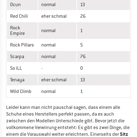
Ocun
normal
13
Red Chili
eher schmal
26
Rock
normal
1
Empire
Rock Pillars
normal
5
Scarpa
normal
76
So iLL
-
0
Tenaya
eher schmal
13
Wild Climb
normal
1
Leider kann man nicht pauschal sagen, dass einem alle
Schuhe eines Herstellers perfekt passen, da es auch
zwischen den Modellen Unterschiede gibt. Bevor jetzt die
vollkommene Verwirrung entsteht: Es gibt es zwei Dinge, die
Sitz
einem die Vorauswahl weiter erleichtern. Einerseits der