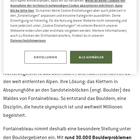
Wenn du keine Cookies mit
dich damit einverstanden, dass wir so verfahren.
Ausnahme der technisch notwendigen Cookie akzeptieren möchtest, dann
klicke bitte hier
. Du kannst deine Cookie Einstellungen aber auch jederzeit in
den „Einstellungen“ anpassen und einzelne Kategorien auswählen. Deine
Einwilligung ist freiwillig, für die Nutzung dieser Website nicht notwendig und
kann jederzeit unter „Cookie Einstellungen“ im unteren Bereich unserer
Webseite widerrufen oder erstmals vergeben werden. Weitere Informationen,
auch zu Risiken der Drittlandstransfers, findest du in unseren
Datenschutzhinweisen
.
DIE GESCHICHTE DES BOULDERNS IN BLEAU
EINSTELLUNGEN
ALLE AUSWÄHLEN
Im späten neunzehnten Jahrhundert suchten
Kletterbegeisterte aus dem Raum Paris nach Alternativen zu
den weit entfernten Alpen. Ihre Lösung: das Klettern in
Absprunghöhe an den Sandsteinblöcken (engl. Boulder) des
Waldes von Fontainebleau. So entstand das Bouldern, eine
Disziplin, die heute olympisch ist und weltweit Millionen
begeistert.
Fontainebleau nimmt deshalb eine besondere Stellung unter
rund 30.000 Boulderproblemen
den Bouldergebieten ein. Mit