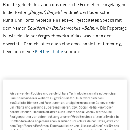
Bouldergebiets hat auch das deutsche Fernsehen eingefangen:
In der Reihe
„Bergauf, Bergab“
widmet der Bayerische
Rundfunk Fontainebleau ein liebevoll gestaltetes Special mit
dem Namen
Bouldern im Boulder-Mekka «Belau»
. Die Reportage
ist wie ein kleiner Vorgeschmack auf das, was einen dort
erwartet. Für mich ist es auch eine emotionale Einstimmung,
bevor ich meine
Kletterschuhe
schnüre.
Wir verwenden Cookies und vergleichbare Technologien, um die notwendigen
Funktionen unserer Website zu gewährleisten. Außerdem bieten wir
zusätzliche Dienste und Funktionen an, analysieren unseren Datenverkehr,
um Inhalte und Werbung zu personalisieren, bzw. Social Media-Funktionen
bereitzustellen. Dadurch erfahren auch unsere Social Media-, Werbe- und
Analysepartner von deiner Nutzung unserer Website; diese sitzen teilweise in
Drittländern ohne angemessene Garantien zum Schutz deiner Daten, etwa vor
dem Zugriff durch Behörden. Durch Anklicken von „Alle auswählen“ erklärst du