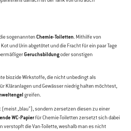
pätestens danach ist der Tank voll und auch
Chemie-Toiletten
 die sogenannten
. Mithilfe von
t und Urin abgetötet und die Fracht für ein paar Tage
Geruchsbildung
übermäßiger
oder sonstigen
e biozide Wirkstoffe, die nicht unbedingt als
für Kläranlagen und Gewässer niedrig halten möchtest,
mweltengel
greifen.
t (meist „blau“), sondern zersetzen diesen zu einer
ende WC-Papier
für Chemie-Toiletten zersetzt sich dabei
 verstopft die Van-Toilette,
weshalb man es nicht