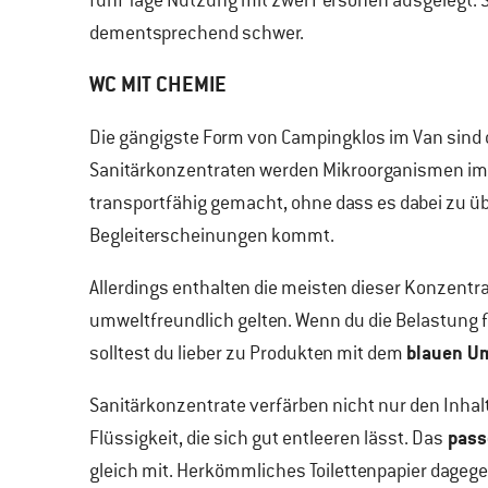
fünf Tage Nutzung mit zwei Personen ausgelegt. S
dementsprechend schwer.
WC MIT CHEMIE
Die gängigste Form von Campingklos im Van sind
Sanitärkonzentraten werden Mikroorganismen im Ko
transportfähig gemacht, ohne dass es dabei zu 
Begleiterscheinungen kommt.
Allerdings enthalten die meisten dieser Konzentrat
umweltfreundlich gelten. Wenn du die Belastung 
blauen U
solltest du lieber zu Produkten mit dem
Sanitärkonzentrate verfärben nicht nur den Inhal
pass
Flüssigkeit, die sich gut entleeren lässt. Das
gleich mit. Herkömmliches Toilettenpapier dagegen