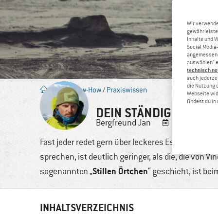
Wir verwende
gewährleiste
Inhalte und 
Social Media-
angemessene 
auswählen“ e
technisch no
auch jederzei
die Nutzung 
Blog
/
Know-How
/
Praxiswissen
Webseite wid
findest du i
DEIN STÄNDIGER BEGL
Bergfreund
Jan
28. Juli, 2021
Fast jeder redet gern über leckeres Essen und Tri
sprechen, ist deutlich geringer, als die, die von 
Stillen Örtchen
sogenannten „
“ geschieht, ist be
INHALTSVERZEICHNIS