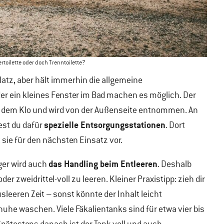
rtoilette oder doch Trenntoilette?
Platz, aber hält immerhin die allgemeine
r ein kleines Fenster im Bad machen es möglich. Der
er dem Klo und wird von der Außenseite entnommen. An
spezielle Entsorgungsstationen
est du dafür
. Dort
 sie für den nächsten Einsatz vor.
das Handling beim Entleeren
iger wird auch
. Deshalb
r zweidrittel-voll zu leeren. Kleiner Praxistipp: zieh dir
eeren Zeit – sonst könnte der Inhalt leicht
he waschen. Viele Fäkalientanks sind für etwa vier bis