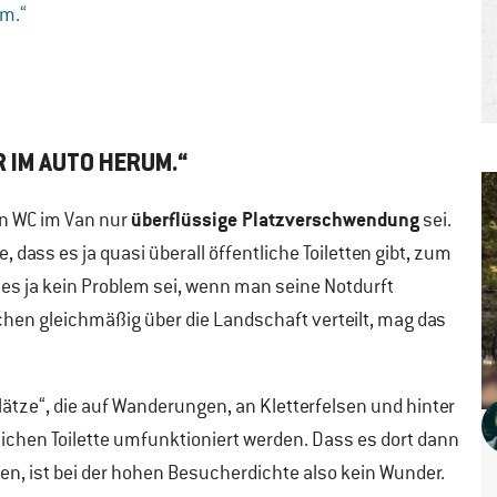
um.“
R IM AUTO HERUM.“
überflüssige Platzverschwendung
in WC im Van nur
sei.
dass es ja quasi überall öffentliche Toiletten gibt, zum
s ja kein Problem sei, wenn man seine Notdurft
chen gleichmäßig über die Landschaft verteilt, mag das
Plätze“, die auf Wanderungen, an Kletterfelsen und hinter
lichen Toilette umfunktioniert werden. Dass es dort dann
en, ist bei der hohen Besucherdichte also kein Wunder.