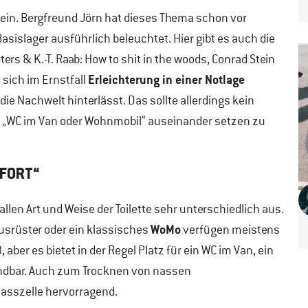
t sein. Bergfreund Jörn hat dieses Thema schon vor
asislager ausführlich beleuchtet. Hier gibt es auch die
rs & K.-T. Raab: How to shit in the woods, Conrad Stein
Erleichterung in einer Notlage
 sich im Ernstfall
ie Nachwelt hinterlässt. Das sollte allerdings kein
a „WC im Van oder Wohnmobil“ auseinander setzen zu
MFORT“
len Art und Weise der Toilette sehr unterschiedlich aus.
WoMo
usrüster oder ein klassisches
verfügen meistens
, aber es bietet in der Regel Platz für ein WC im Van, ein
ndbar. Auch zum Trocknen von nassen
Nasszelle hervorragend.