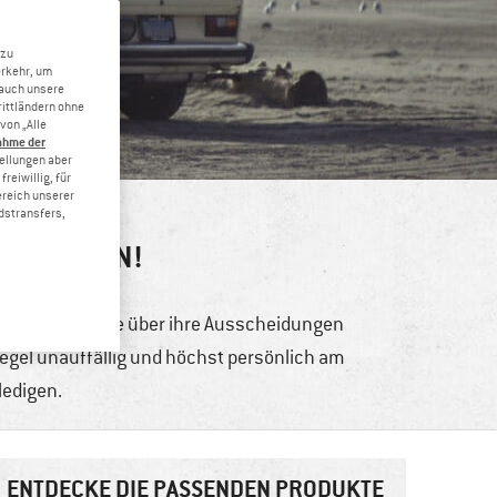
 zu
erkehr, um
 auch unsere
rittländern ohne
von „Alle
ahme der
tellungen aber
reiwillig, für
ereich unserer
dstransfers,
 WC IM VAN!
rsonen, die gerne über ihre Ausscheidungen
 Regel unauffällig und höchst persönlich am
ledigen.
ENTDECKE DIE PASSENDEN PRODUKTE