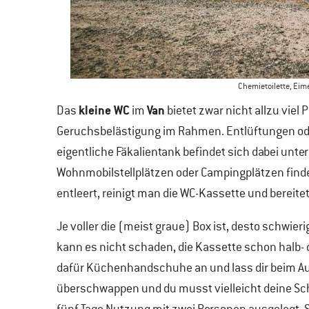
Chemietoilette, Eime
kleine WC
Van
Das
im
bietet zwar nicht allzu viel 
Geruchsbelästigung im Rahmen. Entlüftungen ode
eigentliche Fäkalientank befindet sich dabei unt
Wohnmobilstellplätzen oder Campingplätzen find
entleert, reinigt man
die WC-Kassette und bereitet
Je voller die (meist graue) Box ist, desto schwier
kann es nicht schaden, die Kassette schon halb- ode
dafür Küchenhandschuhe an und lass dir beim Ausl
überschwappen und du musst vielleicht deine Schu