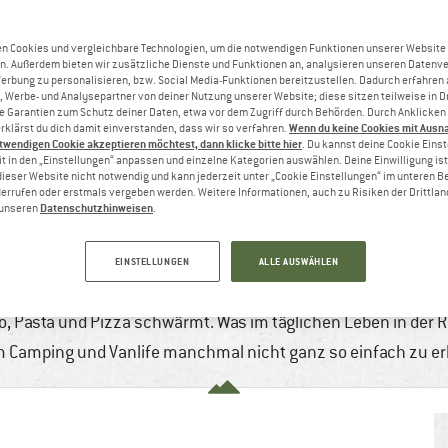
n Cookies und vergleichbare Technologien, um die notwendigen Funktionen unserer Website
n. Außerdem bieten wir zusätzliche Dienste und Funktionen an, analysieren unseren Datenv
Werbung zu personalisieren, bzw. Social Media-Funktionen bereitzustellen. Dadurch erfahren
, Werbe- und Analysepartner von deiner Nutzung unserer Website; diese sitzen teilweise in D
Garantien zum Schutz deiner Daten, etwa vor dem Zugriff durch Behörden. Durch Anklicken 
Wenn du keine Cookies mit Ausn
rklärst du dich damit einverstanden, dass wir so verfahren.
twendigen Cookie akzeptieren möchtest, dann klicke bitte hier
. Du kannst deine Cookie Eins
t in den „Einstellungen“ anpassen und einzelne Kategorien auswählen. Deine Einwilligung ist f
dieser Website nicht notwendig und kann jederzeit unter „Cookie Einstellungen“ im unteren B
errufen oder erstmals vergeben werden. Weitere Informationen, auch zu Risiken der Drittlan
Datenschutzhinweisen
n unseren
.
EITER FÜR DEN TÄGLICHEN BEDARF: DAS
5 min
Keine Kommentare
Camping & Reisen
EINSTELLUNGEN
ALLE AUSWÄHLEN
nken – das Resultat gehört zwar dazu, aber die Anzahl der Pe
Vino, Pasta und Pizza schwärmt. Was im täglichen Leben in der
im Camping und Vanlife manchmal nicht ganz so einfach zu er