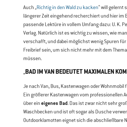
Auch „
Richtig in den Wald zu kacken
“ will gelern
längerer Zeit eingehend recherchiert und hier im B
passende Lektüre in vollem Umfang dazu: U. K. Pete
Verlag. Natürlich ist es wichtig zu wissen, wie man
verschafft, und dabei möglichst wenig Spuren für d
Freibrief sein, um sich nicht mehr mit dem Them
müssen.
„
BAD IM VAN BEDEUTET MAXIMALEN KO
Je nach Van, Bus, Kastenwagen oder Wohnmobil fal
Ein größerer Kastenwagen vom professionellen A
eigenes Bad
über ein
. Das ist zwar nicht sehr groß
Waschbecken und ist oft sogar als Dusche verwe
Outdoorklamotten eignet sich die abschließbare 