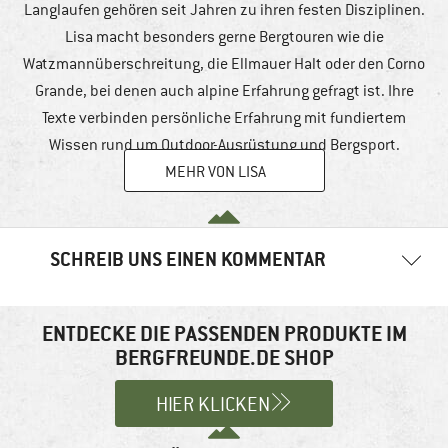
Langlaufen gehören seit Jahren zu ihren festen Disziplinen.
Lisa macht besonders gerne Bergtouren wie die
Watzmannüberschreitung, die Ellmauer Halt oder den Corno
Grande, bei denen auch alpine Erfahrung gefragt ist. Ihre
Texte verbinden persönliche Erfahrung mit fundiertem
Wissen rund um Outdoor-Ausrüstung und Bergsport.
MEHR VON LISA
SCHREIB UNS EINEN KOMMENTAR
Ihre E-Mail-Adresse wird nicht veröffentlicht.
Erforderliche
Felder sind mit
*
markiert
ENTDECKE DIE PASSENDEN PRODUKTE IM
BERGFREUNDE.DE SHOP
Kommentar
*
HIER KLICKEN