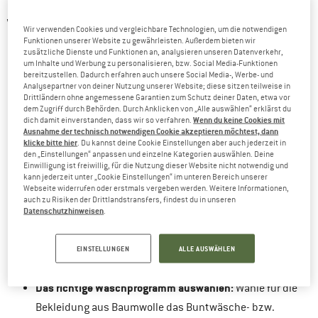
EINE ANLEITUNG MIT ALLEN SCHRITTEN ZUM WASCHEN
VON BAUMWOLLE
Wir verwenden Cookies und vergleichbare Technologien, um die notwendigen
Funktionen unserer Website zu gewährleisten. Außerdem bieten wir
zusätzliche Dienste und Funktionen an, analysieren unseren Datenverkehr,
Wäsche sortieren:
Bevor du deine Baumwollwäsche in die
um Inhalte und Werbung zu personalisieren, bzw. Social Media-Funktionen
Maschine gibst, lohnt sich ein kurzer Blick auf das
bereitzustellen. Dadurch erfahren auch unsere Social Media-, Werbe- und
Analysepartner von deiner Nutzung unserer Website; diese sitzen teilweise in
Pflegeetikett. Sortiere die Teile nach der empfohlenen
Drittländern ohne angemessene Garantien zum Schutz deiner Daten, etwa vor
dem Zugriff durch Behörden. Durch Anklicken von „Alle auswählen“ erklärst du
Waschtemperatur
. So vermeidest du Schäden und
Wenn du keine Cookies mit
dich damit einverstanden, dass wir so verfahren.
Ausnahme der technisch notwendigen Cookie akzeptieren möchtest, dann
Farbe
erhältst die Qualität deiner Kleidung. Auch die
spielt
klicke bitte hier
. Du kannst deine Cookie Einstellungen aber auch jederzeit in
eine wichtige Rolle: Weiße und bunte Baumwollwäsche
den „Einstellungen“ anpassen und einzelne Kategorien auswählen. Deine
Einwilligung ist freiwillig, für die Nutzung dieser Website nicht notwendig und
solltest du unbedingt getrennt waschen. Sonst kann es
kann jederzeit unter „Cookie Einstellungen“ im unteren Bereich unserer
Webseite widerrufen oder erstmals vergeben werden. Weitere Informationen,
passieren, dass dein Lieblingsshirt plötzlich rosa statt
auch zu Risiken der Drittlandstransfers, findest du in unseren
strahlend weiß aus der Trommel kommt. Ein weiterer Tipp:
Datenschutzhinweisen
.
Wasche möglichst nur voll beladene Maschinen. Das
spart nicht nur Energie und Wasser, sondern schont auch
EINSTELLUNGEN
ALLE AUSWÄHLEN
deinen Geldbeutel. Und die Umwelt freut sich gleich mit.
Das richtige Waschprogramm auswählen:
Wähle für die
Bekleidung aus Baumwolle das Buntwäsche- bzw.