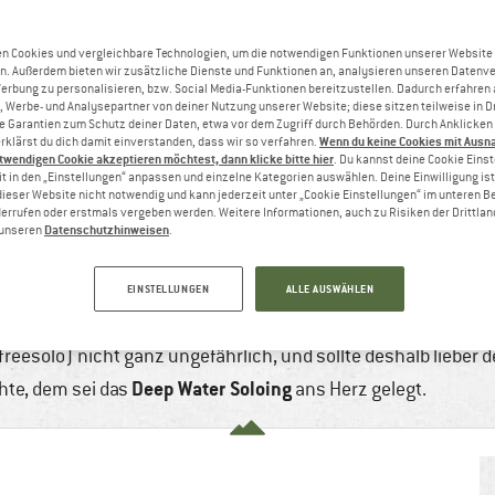
n Cookies und vergleichbare Technologien, um die notwendigen Funktionen unserer Website
n. Außerdem bieten wir zusätzliche Dienste und Funktionen an, analysieren unseren Datenv
Werbung zu personalisieren, bzw. Social Media-Funktionen bereitzustellen. Dadurch erfahren
, Werbe- und Analysepartner von deiner Nutzung unserer Website; diese sitzen teilweise in D
Garantien zum Schutz deiner Daten, etwa vor dem Zugriff durch Behörden. Durch Anklicken 
Wenn du keine Cookies mit Ausn
rklärst du dich damit einverstanden, dass wir so verfahren.
twendigen Cookie akzeptieren möchtest, dann klicke bitte hier
. Du kannst deine Cookie Eins
t in den „Einstellungen“ anpassen und einzelne Kategorien auswählen. Deine Einwilligung ist f
dieser Website nicht notwendig und kann jederzeit unter „Cookie Einstellungen“ im unteren B
errufen oder erstmals vergeben werden. Weitere Informationen, auch zu Risiken der Drittlan
Datenschutzhinweisen
n unseren
.
– WAS SOLL DAS SEIN?
 Juni, 2022
5 min
1 Kommentar
Wassersport
EINSTELLUNGEN
ALLE AUSWÄHLEN
dehose. Mehr braucht es rein theoretisch nicht, um eine Wand
 (freesolo) nicht ganz ungefährlich, und sollte deshalb liebe
Deep Water Soloing
te, dem sei das
ans Herz gelegt.