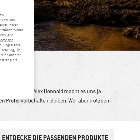
 zu
erkehr, um
 auch unsere
rittländern ohne
von „Alle
ahme der
tellungen aber
reiwillig, für
ereich unserer
dstransfers,
 zu erklettern. Alex Honnold macht es uns ja
r den Profis vorbehalten bleiben. Wer aber trotzdem
ENTDECKE DIE PASSENDEN PRODUKTE