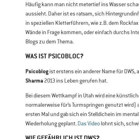
Häufig kann man nicht metertief ins Wasser scha
aussieht. Daher ist es ratsam, sich Hintergrund
in speziellen Kletterführern, wie z.B. dem Rockfa
Wände in Frage kommen, oder einfach durchs Inter
Blogs zu dem Thema.
WAS IST PSICOBLOC?
Psicoblog
ist erstens ein anderer Name für DWS,
Sharma
2013 ins Leben gerufen hat.
Bei diesem Wettkampf in Utah wird eine künstl
normalerweise für’s Turmspringen genutzt wird) au
ersten Mal und gab sich ein Stelldichein im menta
Wiederholung geplant.
Das Video
lohnt sich, schwi
WIE GEFÄHRLICH IST DWS?