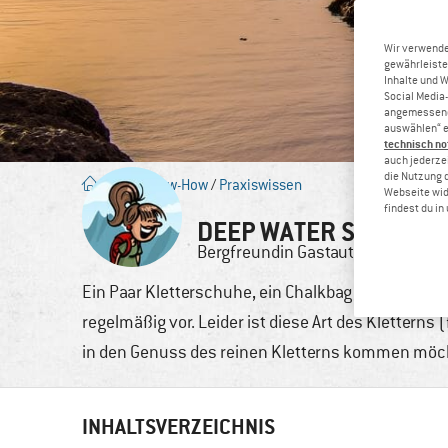
Wir verwende
gewährleiste
Inhalte und 
Social Media-
angemessene 
auswählen“ e
technisch no
auch jederzei
die Nutzung 
Blog
/
Know-How
/
Praxiswissen
Webseite wid
findest du i
DEEP WATER SOLOING 
Bergfreundin
Gastautorin
27.
Ein Paar Kletterschuhe, ein Chalkbag und eine Ba
regelmäßig vor. Leider ist diese Art des Kletterns
in den Genuss des reinen Kletterns kommen möch
INHALTSVERZEICHNIS