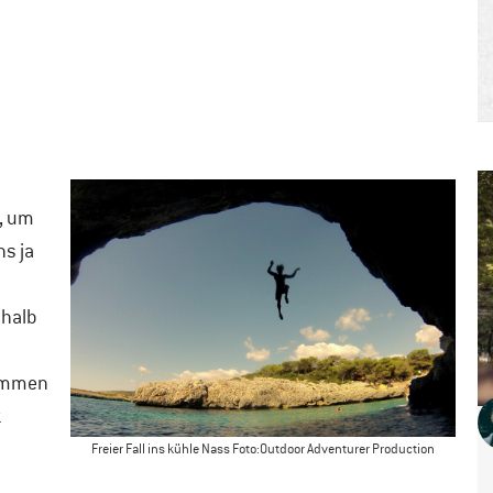
t, um
ns ja
shalb
kommen
z
Freier Fall ins kühle Nass Foto:Outdoor Adventurer Production