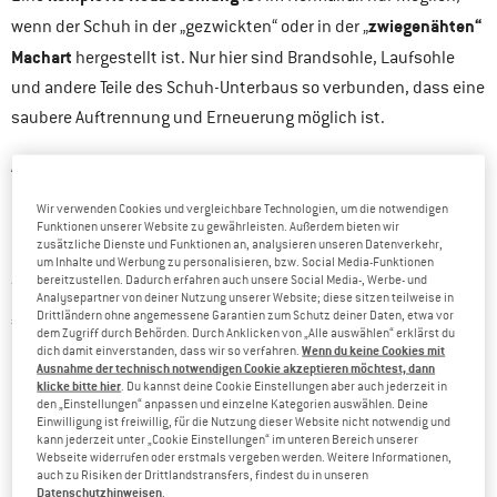
zwiegenähten“
wenn der Schuh in der „gezwickten“ oder in der „
Machart
hergestellt ist. Nur hier sind Brandsohle, Laufsohle
und andere Teile des Schuh-Unterbaus so verbunden, dass eine
saubere Auftrennung und Erneuerung möglich ist.
„gestrobelte Machart“
Alternativ gibt es die
, bei der höchstens
ein Abschleifen und Neubekleben der Laufsohle möglich ist,
Wir verwenden Cookies und vergleichbare Technologien, um die notwendigen
nicht aber ein kompletter Sohlenaustausch. Die gestrobelte
Funktionen unserer Website zu gewährleisten. Außerdem bieten wir
zusätzliche Dienste und Funktionen an, analysieren unseren Datenverkehr,
Bauweise kommt eher bei weicheren und flexibleren Schuhen
um Inhalte und Werbung zu personalisieren, bzw. Social Media-Funktionen
bereitzustellen. Dadurch erfahren auch unsere Social Media-, Werbe- und
zum Einsatz. Die Laufsohle wird hier ohne Kleber an den Schaft
Analysepartner von deiner Nutzung unserer Website; diese sitzen teilweise in
„angespritzt“ und ist demnach nicht ohne weiteres ablösbar.
Drittländern ohne angemessene Garantien zum Schutz deiner Daten, etwa vor
dem Zugriff durch Behörden. Durch Anklicken von „Alle auswählen“ erklärst du
Man erkennt gestrobelte Schuhe leicht an ihrer, an der
Wenn du keine Cookies mit
dich damit einverstanden, dass wir so verfahren.
Ausnahme der technisch notwendigen Cookie akzeptieren möchtest, dann
Schuhinnenseite verlaufenden, Verbindungsnaht zwischen
klicke bitte hier
. Du kannst deine Cookie Einstellungen aber auch jederzeit in
Schaft und Brandsohle. Man muss nur die Einlegesohle
den „Einstellungen“ anpassen und einzelne Kategorien auswählen. Deine
Einwilligung ist freiwillig, für die Nutzung dieser Website nicht notwendig und
entnehmen, um die Strobelnaht zum Vorschein zu bringen. Bei
kann jederzeit unter „Cookie Einstellungen“ im unteren Bereich unserer
Webseite widerrufen oder erstmals vergeben werden. Weitere Informationen,
der gezwickten und der zwiegenähten Machart ist hingegen
auch zu Risiken der Drittlandstransfers, findest du in unseren
Datenschutzhinweisen
.
nur die Brandsohle zu sehen, die unsichtbar aber stabil mit