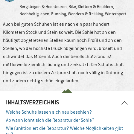
Bergsteigen & Hochtouren
,
Bike
,
Klettern & Bouldern
,
Nachhaltig leben
,
Running
,
Wandern & Trekking
,
Wintersport
Auch bei guten Schuhen ist es nach ein paar hundert
Kilometern Stock und Stein so weit: Die Sohle hat an den
häufigst abgetretenen Stellen kaum noch Profil und an den
Stellen, wo der höchste Druck abgefangen wird, bröselt und
schwindet das Material. Auch der Geröllschutzrand ist
mittlerweile ziemlich löchrig und zerkratzt. Der Schuhschaft
hingegen ist zu diesem Zeitpunkt oft noch völlig in Ordnung
und zudem richtig schön eingelaufen.
INHALTSVERZEICHNIS
Welche Schuhe lassen sich neu besohlen?
Ab wann lohnt sich die Reparatur der Sohle?
Wie funktioniert die Reparatur? Welche Möglichkeiten gibt
es?