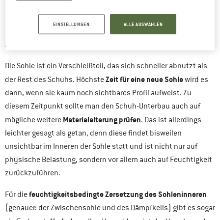
dem Schaft verklebt oder vernagelt ist.
EINSTELLUNGEN
ALLE AUSWÄHLEN
AB WANN LOHNT SICH DIE REPARATUR DER SOHLE?
Die Sohle ist ein Verschleißteil, das sich schneller abnutzt als
Zeit für eine neue Sohle
der Rest des Schuhs. Höchste
wird es
dann, wenn sie kaum noch sichtbares Profil aufweist. Zu
diesem Zeitpunkt sollte man den Schuh-Unterbau auch auf
Materialalterung
prüfen
mögliche weitere
. Das ist allerdings
leichter gesagt als getan, denn diese findet bisweilen
unsichtbar im Inneren der Sohle statt und ist nicht nur auf
physische Belastung, sondern vor allem auch auf Feuchtigkeit
zurückzuführen.
feuchtigkeitsbedingte Zersetzung des Sohleninneren
Für die
(genauer: der Zwischensohle und des Dämpfkeils) gibt es sogar