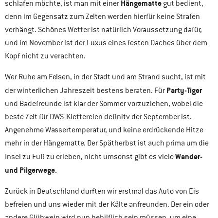
Hängematte
schlafen möchte, ist man mit einer
gut bedient,
denn im Gegensatz zum Zelten werden hierfür keine Strafen
verhängt. Schönes Wetter ist natürlich Voraussetzung dafür,
und im November ist der Luxus eines festen Daches über dem
Kopf nicht zu verachten.
Wer Ruhe am Felsen, in der Stadt und am Strand sucht, ist mit
Party-Tiger
der winterlichen Jahreszeit bestens beraten. Für
und Badefreunde ist klar der Sommer vorzuziehen, wobei die
beste Zeit für DWS-Klettereien definitv der September ist.
Angenehme Wassertemperatur, und keine erdrückende Hitze
mehr in der Hängematte. Der Spätherbst ist auch prima um die
Wander-
Insel zu Fuß zu erleben, nicht umsonst gibt es viele
und Pilgerwege.
Zurück in Deutschland durften wir erstmal das Auto von Eis
befreien und uns wieder mit der Kälte anfreunden. Der ein oder
andere Glühwein wird nun behilflich sein müssen, um eine