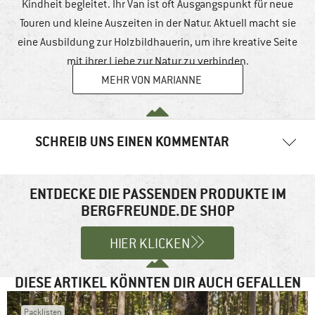
Kindheit begleitet. Ihr Van ist oft Ausgangspunkt für neue
Touren und kleine Auszeiten in der Natur. Aktuell macht sie
eine Ausbildung zur Holzbildhauerin, um ihre kreative Seite
mit ihrer Liebe zur Natur zu verbinden.
MEHR VON MARIANNE
SCHREIB UNS EINEN KOMMENTAR
Ihre E-Mail-Adresse wird nicht veröffentlicht.
Erforderliche
Felder sind mit
*
markiert
ENTDECKE DIE PASSENDEN PRODUKTE IM
BERGFREUNDE.DE SHOP
Kommentar
*
HIER KLICKEN
DIESE ARTIKEL KÖNNTEN DIR AUCH GEFALLEN
Packlisten