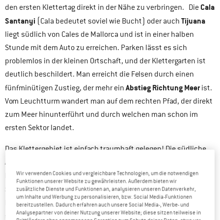
Cala
den ersten Klettertag direkt in der Nähe zu verbringen. Die
Santanyi
Tijuana
(Cala bedeutet soviel wie Bucht) oder auch
liegt südlich von Cales de Mallorca und ist in einer halben
Stunde mit dem Auto zu erreichen. Parken lässt es sich
problemlos in der kleinen Ortschaft, und der Klettergarten ist
deutlich beschildert. Man erreicht die Felsen durch einen
Abstieg Richtung Meer
fünfminütigen Zustieg, der mehr ein
ist.
Vom Leuchtturm wandert man auf dem rechten Pfad, der direkt
zum Meer hinunterführt und durch welchen man schon im
ersten Sektor landet.
Das Klettergebiet ist einfach traumhaft gelegen! Die südliche
Ausrichtung verspricht auch im November und Dezember noch
Wir verwenden Cookies und vergleichbare Technologien, um die notwendigen
hervorragende Temperaturen
viel
und dank
Funktionen unserer Website zu gewährleisten. Außerdem bieten wir
Sonneneinstrahlung
tankt man genug Vitamin D. Im Winter
zusätzliche Dienste und Funktionen an, analysieren unseren Datenverkehr,
um Inhalte und Werbung zu personalisieren, bzw. Social Media-Funktionen
kann man getrost auf den Sonnenhut verzichten, im Sommer
bereitzustellen. Dadurch erfahren auch unsere Social Media-, Werbe- und
Analysepartner von deiner Nutzung unserer Website; diese sitzen teilweise in
sollte er aber definitiv auf die Rübe. Im Hintergrund rauscht