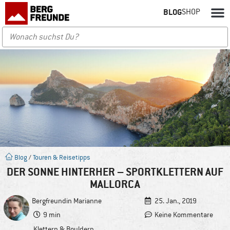
BLOG
SHOP
Blog
/
Touren & Reisetipps
DER SONNE HINTERHER – SPORTKLETTERN AUF
MALLORCA
Bergfreundin
Marianne
25. Jan., 2019
9 min
Keine Kommentare
Klettern & Bouldern