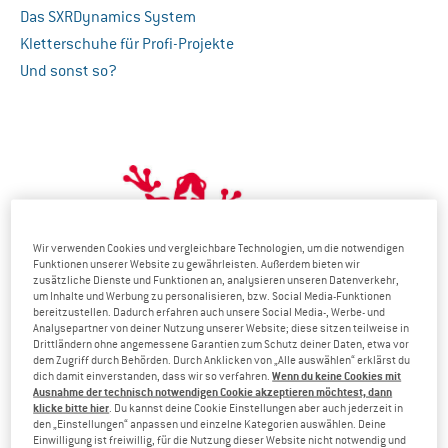
Das SXRDynamics System
Kletterschuhe für Profi-Projekte
Und sonst so?
Wir verwenden Cookies und vergleichbare Technologien, um die notwendigen
Funktionen unserer Website zu gewährleisten. Außerdem bieten wir
zusätzliche Dienste und Funktionen an, analysieren unseren Datenverkehr,
um Inhalte und Werbung zu personalisieren, bzw. Social Media-Funktionen
bereitzustellen. Dadurch erfahren auch unsere Social Media-, Werbe- und
Analysepartner von deiner Nutzung unserer Website; diese sitzen teilweise in
Drittländern ohne angemessene Garantien zum Schutz deiner Daten, etwa vor
dem Zugriff durch Behörden. Durch Anklicken von „Alle auswählen“ erklärst du
Wenn du keine Cookies mit
dich damit einverstanden, dass wir so verfahren.
Ausnahme der technisch notwendigen Cookie akzeptieren möchtest, dann
klicke bitte hier
. Du kannst deine Cookie Einstellungen aber auch jederzeit in
den „Einstellungen“ anpassen und einzelne Kategorien auswählen. Deine
Einwilligung ist freiwillig, für die Nutzung dieser Website nicht notwendig und