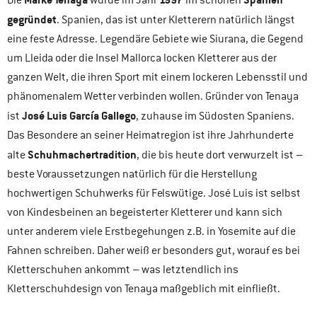
Die
wurde im Jahr
im schönen
gegründet
. Spanien, das ist unter Kletterern natürlich längst
eine feste Adresse. Legendäre Gebiete wie Siurana, die Gegend
um Lleida oder die Insel Mallorca locken Kletterer aus der
ganzen Welt, die ihren Sport mit einem lockeren Lebensstil und
phänomenalem Wetter verbinden wollen. Gründer von Tenaya
José Luis García Gallego
ist
, zuhause im Südosten Spaniens.
Das Besondere an seiner Heimatregion ist ihre Jahrhunderte
Schuhmachertradition
alte
, die bis heute dort verwurzelt ist –
beste Voraussetzungen natürlich für die Herstellung
hochwertigen Schuhwerks für Felswütige. José Luis ist selbst
von Kindesbeinen an begeisterter Kletterer und kann sich
unter anderem viele Erstbegehungen z.B. in Yosemite auf die
Fahnen schreiben. Daher weiß er besonders gut, worauf es bei
Kletterschuhen ankommt – was letztendlich ins
Kletterschuhdesign von Tenaya maßgeblich mit einfließt.