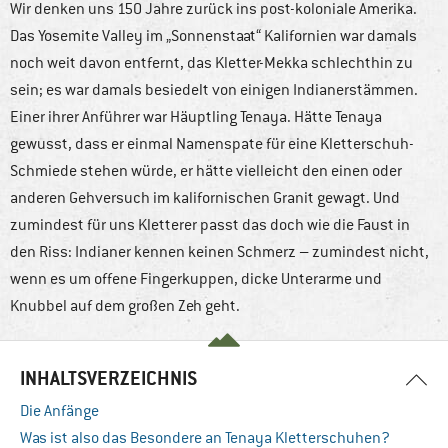
Wir denken uns 150 Jahre zurück ins post-koloniale Amerika.
Das Yosemite Valley im „Sonnenstaat“ Kalifornien war damals
noch weit davon entfernt, das Kletter-Mekka schlechthin zu
sein; es war damals besiedelt von einigen Indianerstämmen.
Einer ihrer Anführer war Häuptling Tenaya. Hätte Tenaya
gewusst, dass er einmal Namenspate für eine Kletterschuh-
Schmiede stehen würde, er hätte vielleicht den einen oder
anderen Gehversuch im kalifornischen Granit gewagt. Und
zumindest für uns Kletterer passt das doch wie die Faust in
den Riss: Indianer kennen keinen Schmerz – zumindest nicht,
wenn es um offene Fingerkuppen, dicke Unterarme und
Knubbel auf dem großen Zeh geht.
INHALTSVERZEICHNIS
Die Anfänge
Was ist also das Besondere an Tenaya Kletterschuhen?