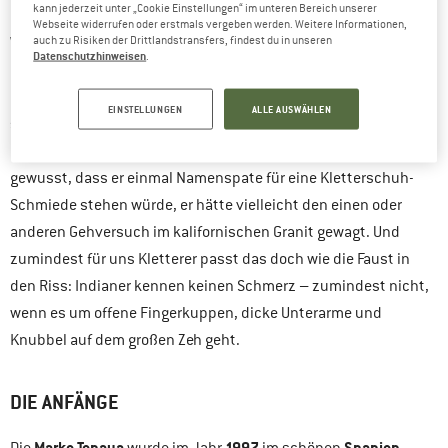
kann jederzeit unter „Cookie Einstellungen“ im unteren Bereich unserer
Bei Tenaya kommen Kletterer jeden Levels auf ihre Kosten!
Webseite widerrufen oder erstmals vergeben werden. Weitere Informationen,
Wir denken uns 150 Jahre zurück ins post-koloniale Amerika.
auch zu Risiken der Drittlandstransfers, findest du in unseren
Datenschutzhinweisen
.
Das Yosemite Valley im „Sonnenstaat“ Kalifornien war damals
noch weit davon entfernt, das Kletter-Mekka schlechthin zu
EINSTELLUNGEN
ALLE AUSWÄHLEN
sein; es war damals besiedelt von einigen Indianerstämmen.
Einer ihrer Anführer war Häuptling Tenaya. Hätte Tenaya
gewusst, dass er einmal Namenspate für eine Kletterschuh-
Schmiede stehen würde, er hätte vielleicht den einen oder
anderen Gehversuch im kalifornischen Granit gewagt. Und
zumindest für uns Kletterer passt das doch wie die Faust in
den Riss: Indianer kennen keinen Schmerz – zumindest nicht,
wenn es um offene Fingerkuppen, dicke Unterarme und
Knubbel auf dem großen Zeh geht.
DIE ANFÄNGE
Marke Tenaya
1997
Spanien