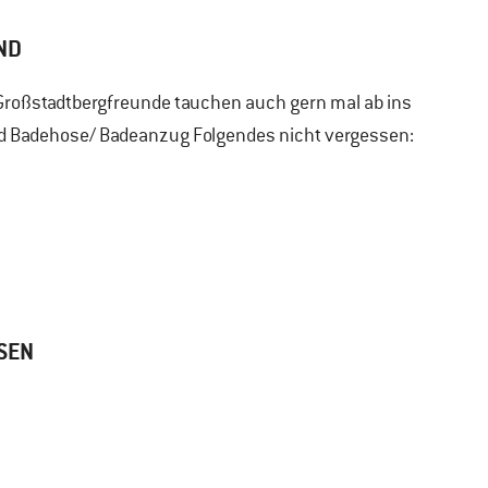
ND
Großstadtbergfreunde tauchen auch gern mal ab ins
d Badehose/ Badeanzug Folgendes nicht vergessen:
SEN