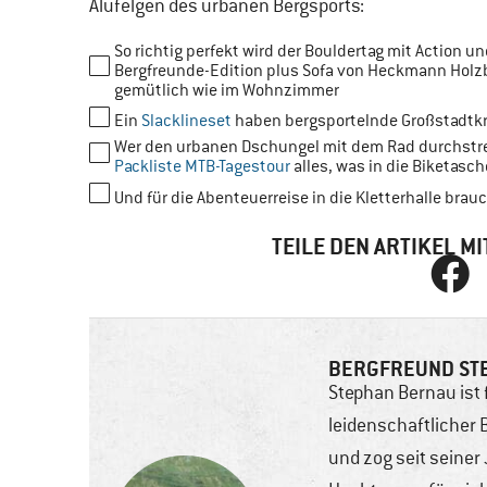
Alufelgen des urbanen Bergsports:
So richtig perfekt wird der Bouldertag mit Action 
Bergfreunde-Edition plus Sofa von Heckmann Hol
gemütlich wie im Wohnzimmer
Ein
Slacklineset
haben bergsportelnde Großstadtkr
Wer den urbanen Dschungel mit dem Rad durchstreift
Packliste MTB-Tagestour
alles, was in die Biketasch
Und für die Abenteuerreise in die Kletterhalle br
TEILE DEN ARTIKEL 
BERGFREUND ST
Stephan Bernau ist 
leidenschaftlicher 
und zog seit seiner 