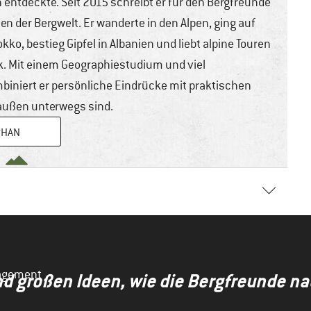
 entdeckte. Seit 2015 schreibt er für den Bergfreunde
ten der Bergwelt. Er wanderte in den Alpen, ging auf
kko, bestieg Gipfel in Albanien und liebt alpine Touren
k. Mit einem Geographiestudium und viel
biniert er persönliche Eindrücke mit praktischen
draußen unterwegs sind.
PHAN
rderliche Felder sind mit
*
markiert
nagement
nd großen Ideen, wie die Bergfreunde n