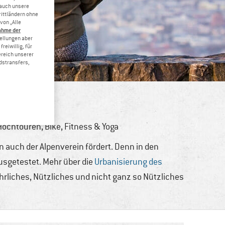
 auch unsere
rittländern ohne
von „Alle
ahme der
tellungen aber
reiwillig, für
ereich unserer
dstransfers,
 Hochtouren
,
Bike
,
Fitness & Yoga
n auch der Alpenverein fördert. Denn in den
usgetestet. Mehr über die
Urbanisierung des
hrliches, Nützliches und nicht ganz so Nützliches