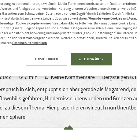
Werbung zu personalisieren, bzw. Social Media-Funktionen bereitzustellen. Dadurch erfahren
, Werbe- und Analysepartner von deiner Nutzung unserer Website; diese sitzen teilweise in D
Garantien zum Schutz deiner Daten, etwa vor dem Zugriff durch Behörden. Durch Anklicken 
Wenn du keine Cookies mit Ausn
rklärst du dich damit einverstanden, dass wir so verfahren.
twendigen Cookie akzeptieren möchtest, dann klicke bitte hier
. Du kannst deine Cookie Eins
t in den „Einstellungen“ anpassen und einzelne Kategorien auswählen. Deine Einwilligung ist f
dieser Website nicht notwendig und kann jederzeit unter „Cookie Einstellungen“ im unteren B
errufen oder erstmals vergeben werden. Weitere Informationen, auch zu Risiken der Drittlan
Datenschutzhinweisen
n unseren
.
EINSTELLUNGEN
ALLE AUSWÄHLEN
 IN DER STADT
, 2022
2 min
Keine Kommentare
Bergsteigen &
erspruch in sich, entpuppt sich aber gerade als Megatrend, de
 Downhills gefahren, Hindernisse überwunden und Grenzen a
ikel zu diesem Thema. Hier präsentieren wir euch nun Unentbe
anen Sphäre.