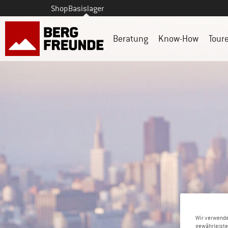
Shop
Basislager
Beratung
Know-How
Tour
Wir verwende
gewährleiste