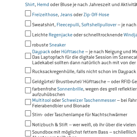
Shirt
,
Hemd
oder Bluse je nach Jahreszeit und Aktivitä
Freizeithose
,
Jeans
oder
Zip-Off-Hose
Sweatshirt,
Fleecepulli
,
Softshellpullover
– je nach
Leichte
Regenjacke
oder schnelltrocknende
Windj
robuste
Sneaker
Daypack
oder
Hüfttasche
– je nach Neigung und Me
Das Laptopfach für die digitale Session im Szeneca
Ladekabel sollten dann natürlich auch mit von der 
Rucksackregenhülle, falls nicht schon im Daypack 
Geldgürtel/ Brustbeutel/ Hüfttasche – oder RFID-Ge
farbenfrohe
Sonnenbrille
, wegen des grell reflekt
aufzuhübschen
Multitool
oder
Schweizer Taschenmesser
– bei Fah
Feierabendbier und Bionade
Stirn- oder Taschenlampe für Nachtschwärmer
Notizbuch & Stift – wer weiß, ob ihr über die viele
Soundbox mit möglichst fettem Bass – schließlic