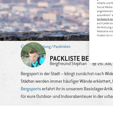
Inhalte und 
Social Media-
angemessene 
auswählen“ e
technisch no
auch jederzei
die Nutzung 
Webseite wid
findest du i
Blog
/
Beratung
/
Packlisten
PACKLISTE BERGSPORT
Bergfreund
Stephan
26. Juli
Bergsport in der Stadt – klingt zunächst nach Wid
Städten werden immer häufiger Wände erklettert,
Bergsports
erfahrt ihr in unserem Basislager-Art
für eure Outdoor- und Indoorabenteuer in der urb