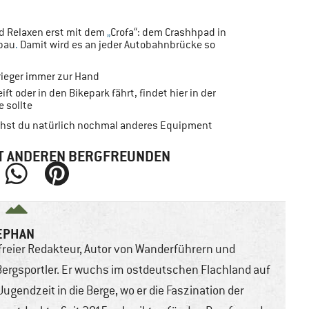
und Relaxen erst mit dem
„
Crofa“: dem Crashhpad in
zbau
.
Damit wird es an jeder Autobahnbrücke so
ieger immer zur Hand
 oder in den Bikepark fährt, findet hier in der
e sollte
auchst du natürlich nochmal anderes Equipment
MIT ANDEREN BERGFREUNDEN
EPHAN
freier Redakteur, Autor von Wanderführern und
Bergsportler. Er wuchs im ostdeutschen Flachland auf
Jugendzeit in die Berge, wo er die Faszination der