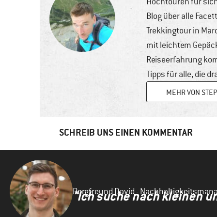
Hochtouren für sich
Blog über alle Facet
Trekkingtour in Maro
mit leichtem Gepäc
Reiseerfahrung kom
Tipps für alle, die 
MEHR VON STE
SCHREIB UNS EINEN KOMMENTAR
Ihre E-Mail-Adresse wird nicht veröffentlicht.
Erfo
Kommentar
*
Bergfreund David - Nachhaltigkeitsma
"Ich suche nach kleinen u