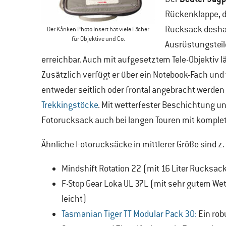
Rückenklappe, d
Rucksack deshalb
Der Kånken Photo Insert hat viele Fächer
für Objektive und Co.
Ausrüstungsteil
erreichbar. Auch mit aufgesetztem Tele-Objektiv 
Zusätzlich verfügt er über ein Notebook-Fach und v
entweder seitlich oder frontal angebracht werden –
Trekkingstöcke
. Mit wetterfester Beschichtung u
Fotorucksack auch bei langen Touren mit komple
Ähnliche Fotorucksäcke in mittlerer Größe sind z. 
Mindshift Rotation 22 (mit 16 Liter Rucksack
F-Stop Gear Loka UL 37L (mit sehr gutem We
leicht)
Tasmanian Tiger TT Modular Pack 30:
Ein rob