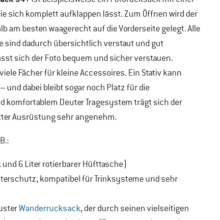
ie sich komplett aufklappen lässt. Zum Öffnen wird der
 am besten waagerecht auf die Vorderseite gelegt. Alle
e sind dadurch übersichtlich verstaut und gut
lässt sich der Foto bequem und sicher verstauen.
iele Fächer für kleine Accessoires. Ein Stativ kann
 und dabei bleibt sogar noch Platz für die
nd komfortablem Deuter Tragesystem trägt sich der
tter Ausrüstung sehr angenehm.
B.:
 und 6 Liter rotierbarer Hüfttasche)
tterschutz, kompatibel für Trinksysteme und sehr
uster
Wanderrucksack
, der durch seinen vielseitigen