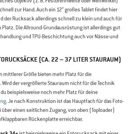
iches Objektiv (z. B. Festbrennweite oder Weitwinkel)
nell zur Hand. Auch ein 12“ großes Tablet findet hier
rd der Rucksack allerdings schnell zu klein und auch für
in Platz. Die Allround-Grundausrüstung ist allerdings gut
Behandlung und TPU-Beschichtung auch vor Nässe und
TORUCKSÄCKE (CA. 22 – 37 LITER STAURAUM)
 mittlerer Größe bieten mehr Platz für die
Wird der vergrößerte Stauraum nicht für die Technik
 du beispielsweise noch mehr Platz für deine
ung
. Je nach Konstruktion ist das Hauptfach für das Foto-
 über einen seitlichen Zugang, von oben (Toploader)
ufklappbaren Rückenplatte erreichbar.
pack 34+
ist beispielsweise ein Fotorucksack mit einer