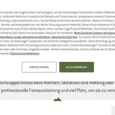
n Cookies und vergleichbare Technologien, um die notwendigen Funktionen unserer Website
n. Außerdem bieten wir zusätzliche Dienste und Funktionen an, analysieren unseren Datenv
Werbung zu personalisieren, bzw. Social Media-Funktionen bereitzustellen. Dadurch erfahren
, Werbe- und Analysepartner von deiner Nutzung unserer Website; diese sitzen teilweise in D
Garantien zum Schutz deiner Daten, etwa vor dem Zugriff durch Behörden. Durch Anklicken 
Wenn du keine Cookies mit Ausn
rklärst du dich damit einverstanden, dass wir so verfahren.
twendigen Cookie akzeptieren möchtest, dann klicke bitte hier
. Du kannst deine Cookie Eins
t in den „Einstellungen“ anpassen und einzelne Kategorien auswählen. Deine Einwilligung ist f
dieser Website nicht notwendig und kann jederzeit unter „Cookie Einstellungen“ im unteren B
errufen oder erstmals vergeben werden. Weitere Informationen, auch zu Risiken der Drittlan
Datenschutzhinweisen
n unseren
.
RUCKSÄCKE FÜR OUTDOOR-FOTOGRAFEN
7 min
4 Kommentare
Bergsteigen & Hochtour
EINSTELLUNGEN
ALLE AUSWÄHLEN
rtlichen Outdooraktivitäten begleiten Fotorucksäcke ambitio
e Schnappschüsse beim Klettern, Skifahren und Trekking ode
professionelle Fotoausrüstung und viel Platz, um sie zu ver