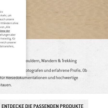
 zu
erkehr, um
 auch unsere
rittländern ohne
von „Alle
ahme der
tellungen aber
reiwillig, für
ereich unserer
dstransfers,
en
,
Klettern & Bouldern
,
Wandern & Trekking
nierte Hobby-Fotografen und erfahrene Profis. Ob
r für Reisedokumentationen und hochwertige
stauen.
ENTDECKE DIE PASSENDEN PRODUKTE