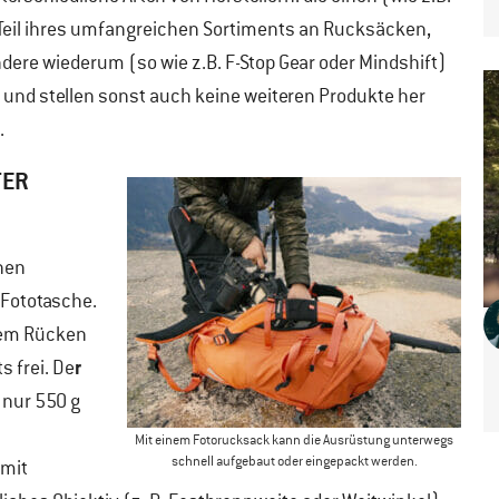
 Teil ihres umfangreichen Sortiments an Rucksäcken,
ere wiederum (so wie z.B. F-Stop Gear oder Mindshift)
 und stellen sonst auch keine weiteren Produkte her
.
TER
inen
 Fototasche.
dem Rücken
r
s frei. De
 nur 550 g
Mit einem Fotorucksack kann die Ausrüstung unterwegs
schnell aufgebaut oder eingepackt werden.
 mit