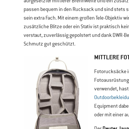
aufgesetzter mittlerer Brennweite und ein zusätzl
passen bequem in den Rucksack und sind stets sch
sein extra Fach. Mit einem großen Tele-Objektiv wi
zusätzliche Blitze oder ein Stativ ist praktisch ke
verstaut, zuverlässig gepolstert und dank DWR-
Schmutz gut geschützt.
MITTLERE FO
Fotorucksäcke in
Fotoausrüstung. 
verwendet, hast
Outdoorbekleid
Equipment dabei
oder mit einer a
Deuter Jay
Der