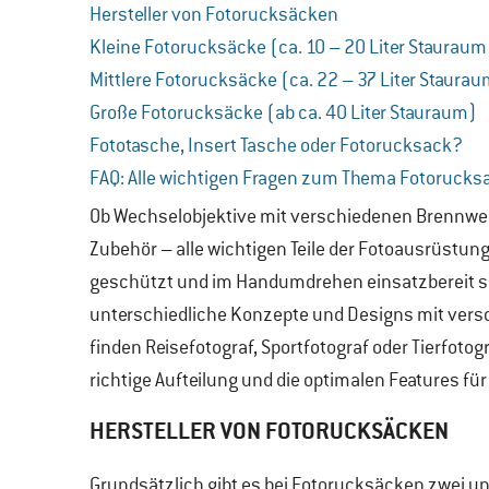
Hersteller von Fotorucksäcken
Kleine Fotorucksäcke (ca. 10 – 20 Liter Stauraum
Mittlere Fotorucksäcke (ca. 22 – 37 Liter Staura
Große Fotorucksäcke (ab ca. 40 Liter Stauraum)
Fototasche, Insert Tasche oder Fotorucksack?
FAQ: Alle wichtigen Fragen zum Thema Fotorucks
Ob Wechselobjektive mit verschiedenen Brennweite
Zubehör – alle wichtigen Teile der Fotoausrüstun
geschützt und im Handumdrehen einsatzbereit sei
unterschiedliche Konzepte und Designs mit versc
finden Reisefotograf, Sportfotograf oder Tierfoto
richtige Aufteilung und die optimalen Features für 
HERSTELLER VON FOTORUCKSÄCKEN
Grundsätzlich gibt es bei Fotorucksäcken zwei unt