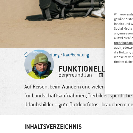
Wir verwende
gewährleiste
Inhalte und 
Social Media-
angemessene 
auswählen“ e
technisch no
auch jederzei
die Nutzung 
Blog
/
Beratung
/
Kaufberatung
Webseite wid
findest du i
FUNKTIONELLE FOTO
Bergfreund
Jan
14. Juli, 2023
Auf Reisen, beim Wandern und vielen weiteren spo
für Landschaftsaufnahmen, Tierbilder, sportlich
Urlaubsbilder – gute Outdoorfotos brauchen eine 
INHALTSVERZEICHNIS