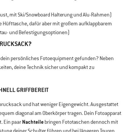
bust, mit Ski/Snowboard Halterung und Alu-Rahmen)
nde Hüfttasche, dafür aber mit großem aufklappbarem
rstau- und Befestigungsoptionen)
ORUCKSACK?
r dein persönliches Fotoequipment gefunden? Neben
keiten, deine Technik sicher und kompakt zu
CHNELL GRIFFBEREIT
Fotorucksack und hat weniger Eigengewicht. Ausgestattet
equem diagonal am Oberkörper tragen. Dein Fotoapparat
Nachteile
t. Ein paar
bringen Fototaschen dennoch mit
astung deiner Schulter führen und bei längeren Touren