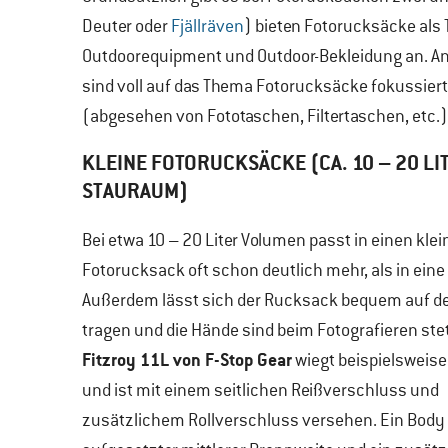
Deuter oder
Fjällräven
) bieten Fotorucksäcke als
Outdoorequipment und Outdoor-Bekleidung an. And
sind voll auf das Thema Fotorucksäcke fokussiert
(abgesehen von Fototaschen, Filtertaschen, etc.)
KLEINE FOTORUCKSÄCKE (CA. 10 – 20 LI
STAURAUM)
Bei etwa 10 – 20 Liter Volumen passt in einen kle
Fotorucksack oft schon deutlich mehr, als in eine
Außerdem lässt sich der Rucksack bequem auf 
tragen und die Hände sind beim Fotografieren stet
Fitzroy 11L von F-Stop Gear
wiegt beispielsweise
und ist mit einem seitlichen Reißverschluss und
zusätzlichem Rollverschluss versehen. Ein Body