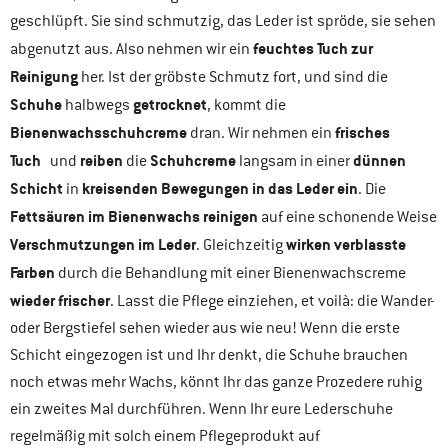
geschlüpft. Sie sind schmutzig, das Leder ist spröde, sie sehen
feuchtes Tuch zur
abgenutzt aus. Also nehmen wir ein
Reinigung
her. Ist der gröbste Schmutz fort, und sind die
Schuhe
getrocknet
halbwegs
, kommt die
Bienenwachsschuhcreme
frisches
dran. Wir nehmen ein
Tuch
reiben
Schuhcreme
dünnen
und
die
langsam in einer
Schicht
kreisenden Bewegungen
in das Leder ein
in
. Die
Fettsäuren im Bienenwachs reinigen
auf eine schonende Weise
Verschmutzungen im Leder
wirken verblasste
. Gleichzeitig
Farben
durch die Behandlung mit einer Bienenwachscreme
wieder frischer
. Lasst die Pflege einziehen, et voilà: die Wander-
oder Bergstiefel sehen wieder aus wie neu! Wenn die erste
Schicht eingezogen ist und Ihr denkt, die Schuhe brauchen
noch etwas mehr Wachs, könnt Ihr das ganze Prozedere ruhig
ein zweites Mal durchführen. Wenn Ihr eure Lederschuhe
regelmäßig mit solch einem Pflegeprodukt auf