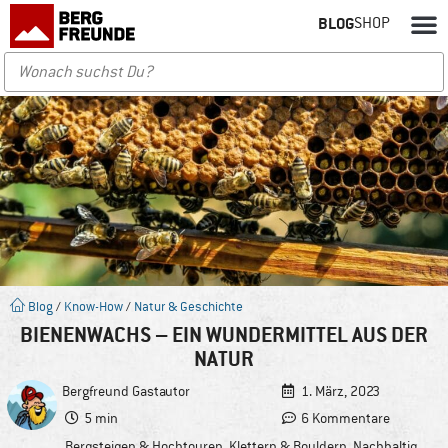
BLOG
SHOP
Blog
/
Know-How
/
Natur & Geschichte
BIENENWACHS – EIN WUNDERMITTEL AUS DER
NATUR
Bergfreund
Gastautor
1. März, 2023
5 min
6 Kommentare
Bergsteigen & Hochtouren
,
Klettern & Bouldern
,
Nachhaltig