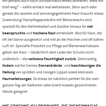
mir jemand auch noch Outdoor-Hautcremes andrehen. Bleib mir
bloß weg!“ – sollte einfach mal weiterlesen. Denn auch oder
gerade die raueste und sonnengegerbteste Haut braucht etwas
Zuwendung! Hautpflegeprodukte mit Bienenwachs sind
viel
speziell für den Kletterbedarf und darüber hinaus für
beanspruchte
trockene Haut
und
entwickelt. Also für Haut, die
oft der Sonne ausgesetzt und viel an der frischen und oft kalten
Luft ist. Spezielle Produkte zur Pflege auf Bienenwachsbasis
geben der Haut – tatsächlich dem Leder der Schuhe nicht
verlorene Feuchtigkeit zurück
unähnlich – die
. Gleichzeitig
lindern
Sonnenbrände
beschleunigen die
solche Cremes
und
Heilung
von spröden und rissigen Lippen sowie kleineren
Hautverletzungen
. So etwas ist natürlich perfekt für die vom-
ganzen-Tag-am-Kalkstein-oder-Granit-kraxeln gezeichneten
Hände geeignet.