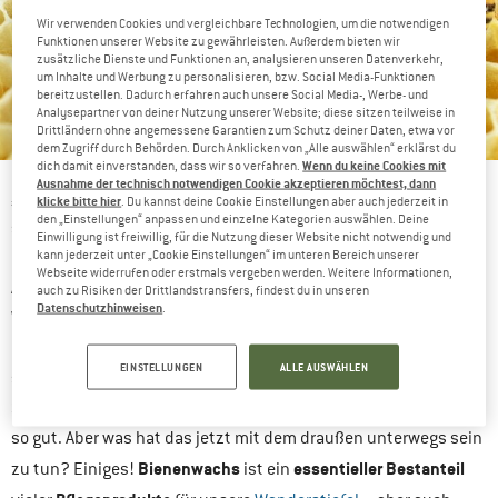
Wir verwenden Cookies und vergleichbare Technologien, um die notwendigen
Funktionen unserer Website zu gewährleisten. Außerdem bieten wir
zusätzliche Dienste und Funktionen an, analysieren unseren Datenverkehr,
um Inhalte und Werbung zu personalisieren, bzw. Social Media-Funktionen
bereitzustellen. Dadurch erfahren auch unsere Social Media-, Werbe- und
Analysepartner von deiner Nutzung unserer Website; diese sitzen teilweise in
Drittländern ohne angemessene Garantien zum Schutz deiner Daten, etwa vor
dem Zugriff durch Behörden. Durch Anklicken von „Alle auswählen“ erklärst du
Wenn du keine Cookies mit
dich damit einverstanden, dass wir so verfahren.
Welche Wirkung hat Bienenwachs auf Outoor-Bekleidung?
Ausnahme der technisch notwendigen Cookie akzeptieren möchtest, dann
„Ja diese Biene die ich meine die heißt Maja. Kleine, freche,
klicke bitte hier
. Du kannst deine Cookie Einstellungen aber auch jederzeit in
den „Einstellungen“ anpassen und einzelne Kategorien auswählen. Deine
schlaue Biene Maja….“. Die putzige Biene aus unseren
Einwilligung ist freiwillig, für die Nutzung dieser Website nicht notwendig und
kann jederzeit unter „Cookie Einstellungen“ im unteren Bereich unserer
Kindheitstagen erlebt den lieben langen Tag spannende
Webseite widerrufen oder erstmals vergeben werden. Weitere Informationen,
Abenteuer zusammen mit ihrem Kumpel, dem tollpatschigen
auch zu Risiken der Drittlandstransfers, findest du in unseren
Datenschutzhinweisen
.
Willi. In Wirklichkeit dürfte ihr Alltag allerdings etwas anders
aussehen. Maja fliegt von Blüte zu Blüte, sammelt Pollen und
EINSTELLUNGEN
ALLE AUSWÄHLEN
schwitzt ein Gemisch von Estern, langkettigen Alkoholen und
Säuren aus ihren Wachsdrüsen aus. Das Bienenwachs. So weit
so gut. Aber was hat das jetzt mit dem draußen unterwegs sein
Bienenwachs
essentieller Bestanteil
zu tun? Einiges!
ist ein