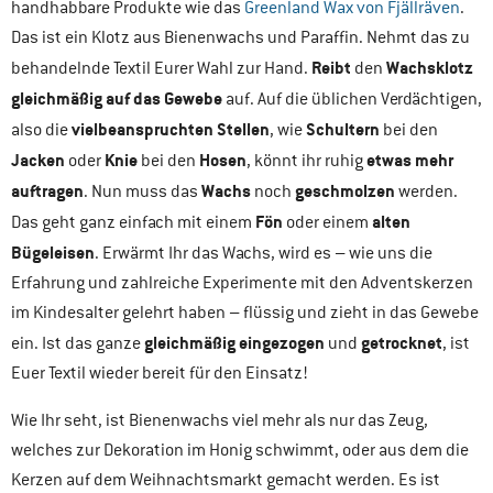
handhabbare Produkte wie das
Greenland Wax von Fjällräven
.
Das ist ein Klotz aus Bienenwachs und Paraffin. Nehmt das zu
Reibt
Wachsklotz
behandelnde Textil Eurer Wahl zur Hand.
den
gleichmäßig auf das Gewebe
auf. Auf die üblichen Verdächtigen,
vielbeanspruchten Stellen
Schultern
also die
, wie
bei den
Jacken
Knie
Hosen
etwas mehr
oder
bei den
, könnt ihr ruhig
auftragen
Wachs
geschmolzen
. Nun muss das
noch
werden.
Fön
alten
Das geht ganz einfach mit einem
oder einem
Bügeleisen
. Erwärmt Ihr das Wachs, wird es – wie uns die
Erfahrung und zahlreiche Experimente mit den Adventskerzen
im Kindesalter gelehrt haben – flüssig und zieht in das Gewebe
gleichmäßig eingezogen
getrocknet
ein. Ist das ganze
und
, ist
Euer Textil wieder bereit für den Einsatz!
Wie Ihr seht, ist Bienenwachs viel mehr als nur das Zeug,
welches zur Dekoration im Honig schwimmt, oder aus dem die
Kerzen auf dem Weihnachtsmarkt gemacht werden. Es ist