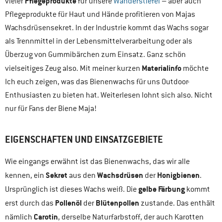
Pflegeprodukte
vieler
für unsere
Wanderstiefel
– aber auch
Pflegeprodukte für Haut und Hände profitieren von Majas
Wachsdrüsensekret. In der Industrie kommt das Wachs sogar
als Trennmittel in der Lebensmittelverarbeitung oder als
Überzug von Gummibärchen zum Einsatz. Ganz schön
Materialinfo
vielseitiges Zeug also. Mit meiner kurzen
möchte
Ich euch zeigen, was das Bienenwachs für uns Outdoor-
Enthusiasten zu bieten hat. Weiterlesen lohnt sich also. Nicht
nur für Fans der Biene Maja!
EIGENSCHAFTEN UND EINSATZGEBIETE
Wie eingangs erwähnt ist das Bienenwachs, das wir alle
Sekret
Wachsdrüsen
Honigbienen
kennen, ein
aus den
der
.
gelbe Färbung
Ursprünglich ist dieses Wachs weiß. Die
kommt
Pollenöl
Blütenpollen
erst durch das
der
zustande. Das enthält
Carotin
nämlich
, derselbe Naturfarbstoff, der auch Karotten