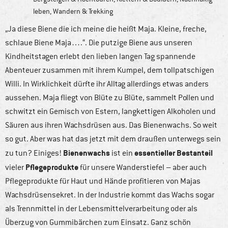
leben
,
Wandern & Trekking
„Ja diese Biene die ich meine die heißt Maja. Kleine, freche,
schlaue Biene Maja….“. Die putzige Biene aus unseren
Kindheitstagen erlebt den lieben langen Tag spannende
Abenteuer zusammen mit ihrem Kumpel, dem tollpatschigen
Willi. In Wirklichkeit dürfte ihr Alltag allerdings etwas anders
aussehen. Maja fliegt von Blüte zu Blüte, sammelt Pollen und
schwitzt ein Gemisch von Estern, langkettigen Alkoholen und
Säuren aus ihren Wachsdrüsen aus. Das Bienenwachs. So weit
so gut. Aber was hat das jetzt mit dem draußen unterwegs sein
Bienenwachs
essentieller Bestanteil
zu tun? Einiges!
ist ein
Pflegeprodukte
vieler
für unsere Wanderstiefel – aber auch
Pflegeprodukte für Haut und Hände profitieren von Majas
Wachsdrüsensekret. In der Industrie kommt das Wachs sogar
als Trennmittel in der Lebensmittelverarbeitung oder als
Überzug von Gummibärchen zum Einsatz. Ganz schön