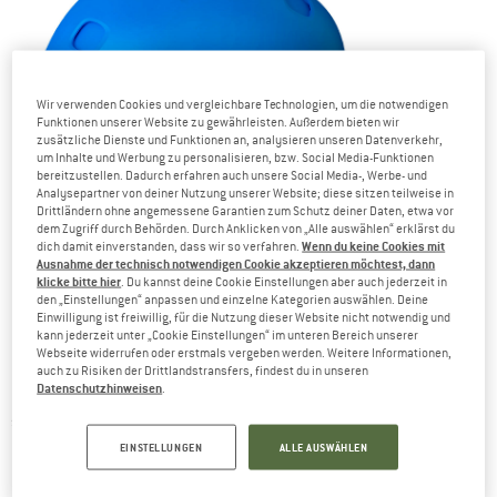
Wir verwenden Cookies und vergleichbare Technologien, um die notwendigen
Funktionen unserer Website zu gewährleisten. Außerdem bieten wir
zusätzliche Dienste und Funktionen an, analysieren unseren Datenverkehr,
um Inhalte und Werbung zu personalisieren, bzw. Social Media-Funktionen
bereitzustellen. Dadurch erfahren auch unsere Social Media-, Werbe- und
Analysepartner von deiner Nutzung unserer Website; diese sitzen teilweise in
Drittländern ohne angemessene Garantien zum Schutz deiner Daten, etwa vor
dem Zugriff durch Behörden. Durch Anklicken von „Alle auswählen“ erklärst du
Wenn du keine Cookies mit
dich damit einverstanden, dass wir so verfahren.
Ausnahme der technisch notwendigen Cookie akzeptieren möchtest, dann
klicke bitte hier
. Du kannst deine Cookie Einstellungen aber auch jederzeit in
den „Einstellungen“ anpassen und einzelne Kategorien auswählen. Deine
Einwilligung ist freiwillig, für die Nutzung dieser Website nicht notwendig und
POC stellt Schutzausrüstung für passionierte Pistenfans und
kann jederzeit unter „Cookie Einstellungen“ im unteren Bereich unserer
Webseite widerrufen oder erstmals vergeben werden. Weitere Informationen,
Mountainbiker her
auch zu Risiken der Drittlandstransfers, findest du in unseren
Datenschutzhinweisen
Heute Morgen kommt meine Kollegin Anni ins Büro, und
.
Ski-Helm
schwärmt mir erstmal eine Runde von ihrem neuen
,
EINSTELLUNGEN
ALLE AUSWÄHLEN
Receptor Bug von POC
dem
, vor. Klingt spannend, denke ich so
bei mir. Warum also nicht mal einen Blick hinter jene drei