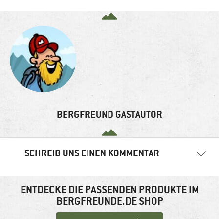
BERGFREUND GASTAUTOR
SCHREIB UNS EINEN KOMMENTAR
Ihre E-Mail-Adresse wird nicht veröffentlicht.
Erforderliche
Felder sind mit
*
markiert
ENTDECKE DIE PASSENDEN PRODUKTE IM
BERGFREUNDE.DE SHOP
Kommentar
*