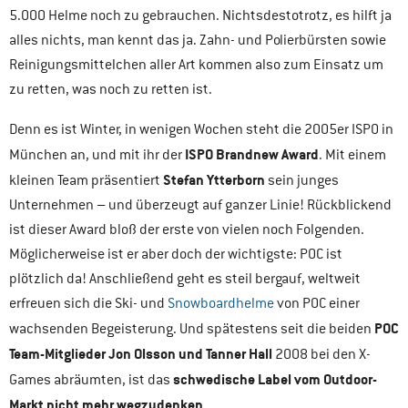
5.000 Helme noch zu gebrauchen. Nichtsdestotrotz, es hilft ja
alles nichts, man kennt das ja. Zahn- und Polierbürsten sowie
Reinigungsmittelchen aller Art kommen also zum Einsatz um
zu retten, was noch zu retten ist.
Denn es ist Winter, in wenigen Wochen steht die 2005er ISPO in
ISPO Brandnew Award
München an, und mit ihr der
. Mit einem
Stefan Ytterborn
kleinen Team präsentiert
sein junges
Unternehmen – und überzeugt auf ganzer Linie! Rückblickend
ist dieser Award bloß der erste von vielen noch Folgenden.
Möglicherweise ist er aber doch der wichtigste: POC ist
plötzlich da! Anschließend geht es steil bergauf, weltweit
erfreuen sich die Ski- und
Snowboardhelme
von POC einer
POC
wachsenden Begeisterung. Und spätestens seit die beiden
Team-Mitglieder Jon Olsson und Tanner Hall
2008 bei den X-
schwedische Label vom Outdoor-
Games abräumten, ist das
Markt nicht mehr wegzudenken
.