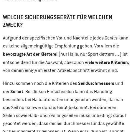
WELCHE SICHERUNGSGERÄTE FÜR WELCHEN
ZWECK?
Aufgrund der spezifischen Vor- und Nachteile jedes Geräts kann
es keine allgemeingültige Empfehlung geben. Vor allem die
bevorzugte Art der Kletterei
(nur Halle, nur Sportklettern…) ist
viele weitere Kriterien
entscheidend für die Auswahl, aber auch
,
von denen einige im ersten Artikelabschnitt erwähnt sind.
Seildurchmessers
Hinzu kommen noch die Kriterien des
und
Seilart
der
. Bei dicken Einfachseilen kann das Handling
besonders bei Halbautomaten unangenehm werden, da man
das Seil nur schwer durchs Gerät bekommt. Bei dünneren
Seilen sowie Halb- und Zwillingsseilen muss unbedingt darauf
geachtet werden, dass der Seildurchmesser für das gewählte
Sicherungsgerät zugelassen ist. Wenn er zu dünn ist, springt