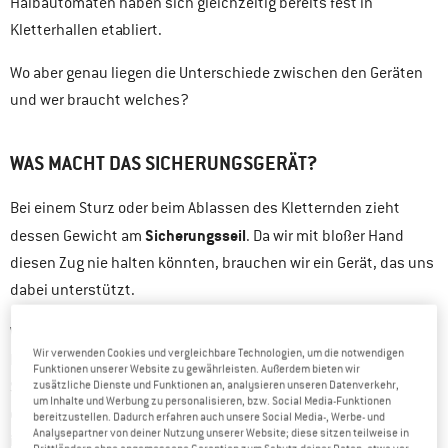
Halbautomaten haben sich gleichzeitig bereits fest in
Kletterhallen etabliert.
Wo aber genau liegen die Unterschiede zwischen den Geräten
und wer braucht welches?
WAS MACHT DAS SICHERUNGSGERÄT?
Bei einem Sturz oder beim Ablassen des Kletternden zieht
Sicherungsseil
dessen Gewicht am
. Da wir mit bloßer Hand
diesen Zug nie halten könnten, brauchen wir ein Gerät, das uns
dabei unterstützt.
Wie groß diese Unterstützung der Handkraft – also die
Wir verwenden Cookies und vergleichbare Technologien, um die notwendigen
Bremskraft – ist, hängt von der Geometrie des
Funktionen unserer Website zu gewährleisten. Außerdem bieten wir
Sicherungsgerätes und von vielen weiteren Faktoren ab: Wie
zusätzliche Dienste und Funktionen an, analysieren unseren Datenverkehr,
um Inhalte und Werbung zu personalisieren, bzw. Social Media-Funktionen
dick ist das Seil, Beschaffenheit des Mantels (neu oder alt,
bereitzustellen. Dadurch erfahren auch unsere Social Media-, Werbe- und
Analysepartner von deiner Nutzung unserer Website; diese sitzen teilweise in
imprägniert oder nicht etc.). Je höher die Bremskraft des