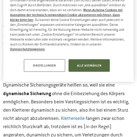
Drittländern ohne angemessene Garantien zum Schutz deiner Daten, etwa vor
Sicherungsgerätes, desto weniger Handkraft braucht der
dem Zugriff durch Behörden. Durch Anklicken von „Alle auswählen“ erklärst du
Wenn du keine Cookies mit
dich damit einverstanden, dass wir so verfahren.
Sichernde.
Ausnahme der technisch notwendigen Cookie akzeptieren möchtest, dann
klicke bitte hier
. Du kannst deine Cookie Einstellungen aber auch jederzeit in
den „Einstellungen“ anpassen und einzelne Kategorien auswählen. Deine
Welch enormen Kräfte bei einem Klettersturz auftreten können,
Einwilligung ist freiwillig, für die Nutzung dieser Website nicht notwendig und
kann jederzeit unter „Cookie Einstellungen“ im unteren Bereich unserer
wie diese wirken und wie man die Unfallgefahr verringern kann,
Webseite widerrufen oder erstmals vergeben werden. Weitere Informationen,
verdeutlichen Dir unsere Online-Rechner zur
Fangstoßkraft
auch zu Risiken der Drittlandstransfers, findest du in unseren
Datenschutzhinweisen
.
(Sturzfaktor)
und
Aufprallkraft
.
EINSTELLUNGEN
ALLE AUSWÄHLEN
DYNAMISCHE SICHERUNGSGERÄTE
Dynamische Sicherungsgeräte heißen so, weil sie eine
dynamische Sicherung
ohne die Einbeziehung des Körpers
ermöglichen. Besonders beim Vorstiegssichern ist es wichtig,
den Kletterer dynamisch zu sichern, also ihn bei einem Sturz
nicht abrupt abzubremsen.
Kletterseile
fangen zwar schon
reichlich Sturzkraft ab, trotzdem ist es (
in der Regel)
angeraten, dynamisch zu sichern, um Verletzungen durch