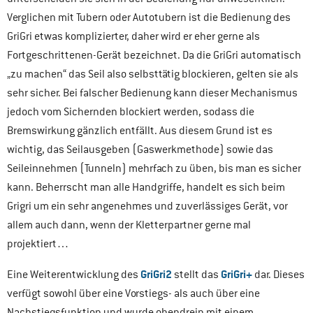
Verglichen mit Tubern oder Autotubern ist die Bedienung des
GriGri etwas komplizierter, daher wird er eher gerne als
Fortgeschrittenen-Gerät bezeichnet. Da die GriGri automatisch
„zu machen“ das Seil also selbsttätig blockieren, gelten sie als
sehr sicher. Bei falscher Bedienung kann dieser Mechanismus
jedoch vom Sichernden blockiert werden, sodass die
Bremswirkung gänzlich entfällt. Aus diesem Grund ist es
wichtig, das Seilausgeben (Gaswerkmethode) sowie das
Seileinnehmen (Tunneln) mehrfach zu üben, bis man es sicher
kann. Beherrscht man alle Handgriffe, handelt es sich beim
Grigri um ein sehr angenehmes und zuverlässiges Gerät, vor
allem auch dann, wenn der Kletterpartner gerne mal
projektiert…
GriGri2
GriGri+
Eine Weiterentwicklung des
stellt das
dar. Dieses
verfügt sowohl über eine Vorstiegs- als auch über eine
Nachstiegsfunktion und wurde obendrein mit einem