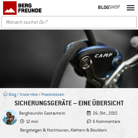
BLOG
SHOP
Blog
/
Know-How
/
Praxiswissen
SICHERUNGSGERÄTE – EINE ÜBERSICHT
Bergfreundin
Gastautorin
26. Okt., 2015
12 min
6 Kommentare
Bergsteigen & Hochtouren
,
Klettern & Bouldern