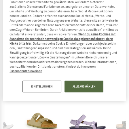
Funktionen unserer Website zu gewährleisten. Außerdem bieten wir
zusätzliche Dienste und Funktionen an, analysieren unseren Datenverkehr,
um Inhalte und Werbung zu personalisieren, bzw. Social Media-Funktionen
bereitzustellen. Dadurch erfahren auch unsere Social Media-, Werbe- und
Analysepartner von deiner Nutzung unserer Website; diese sitzen teilweise in
BIRKENSTOCK
Drittländern ohne angemessene Garantien zum Schutz deiner Daten, etwa vor
Boston WO
dem Zugriff durch Behörden. Durch Anklicken von „Alle auswählen“ erklärst du
Sandalen
dich damit einverstanden, dass wir so verfahren.
Wenn du keine Cookies mit
Ausnahme der technisch notwendigen Cookie akzeptieren möchtest, dann
CHF 127.95
klicke bitte hier
. Du kannst deine Cookie Einstellungen aber auch jederzeit in
(0)
den „Einstellungen“ anpassen und einzelne Kategorien auswählen. Deine
Einwilligung ist freiwillig, für die Nutzung dieser Website nicht notwendig und
kann jederzeit unter „Cookie Einstellungen“ im unteren Bereich unserer
HILFREICHE TIPPS GIBT'S IN UNSERER
Webseite widerrufen oder erstmals vergeben werden. Weitere Informationen,
KAUFBERATUNG
auch zu Risiken der Drittlandstransfers, findest du in unseren
Datenschutzhinweisen
.
EINSTELLUNGEN
ALLE AUSWÄHLEN
TOP PRODUKTE DEINER LIEBLINGSMARKEN