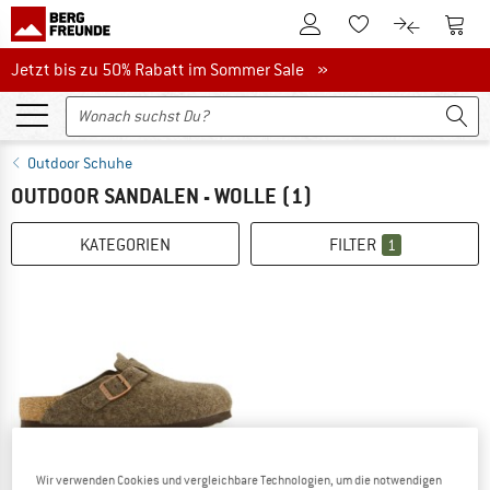
Zum Kundenkonto
Zum 
Zum Merkzettel.
Zum Produk
Jetzt bis zu 50% Rabatt im Sommer Sale
Jetzt bis zu 50% Rabatt im Sommer Sale »
Outdoor Schuhe
OUTDOOR SANDALEN - WOLLE
(1)
KATEGORIEN
FILTER
1
Wir verwenden Cookies und vergleichbare Technologien, um die notwendigen