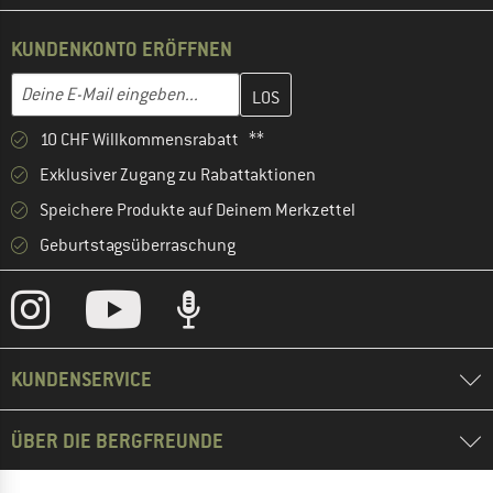
KUNDENKONTO ERÖFFNEN
Gib hier deine E-Mail-Adresse ein und erstelle im nächsten Schri
E-Mail-Adresse
10 CHF Willkommensrabatt **
Exklusiver Zugang zu Rabattaktionen
Speichere Produkte auf Deinem Merkzettel
Geburtstagsüberraschung
KUNDENSERVICE
ÜBER DIE BERGFREUNDE