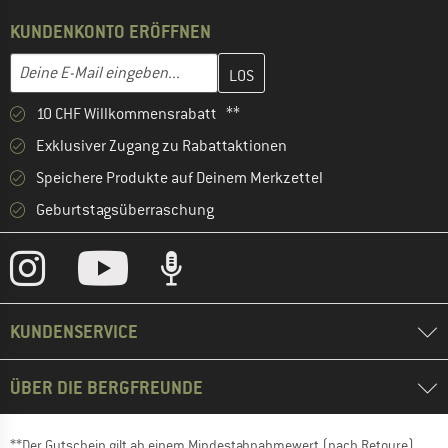
KUNDENKONTO ERÖFFNEN
Gib hier deine E-Mail-Adresse ein und erstelle im nächsten Schri
E-Mail-Adresse
10 CHF Willkommensrabatt **
Exklusiver Zugang zu Rabattaktionen
Speichere Produkte auf Deinem Merkzettel
Geburtstagsüberraschung
KUNDENSERVICE
ÜBER DIE BERGFREUNDE
**Der Gutschein gilt ab einem Mindestabnahmewert (nach Retoure)