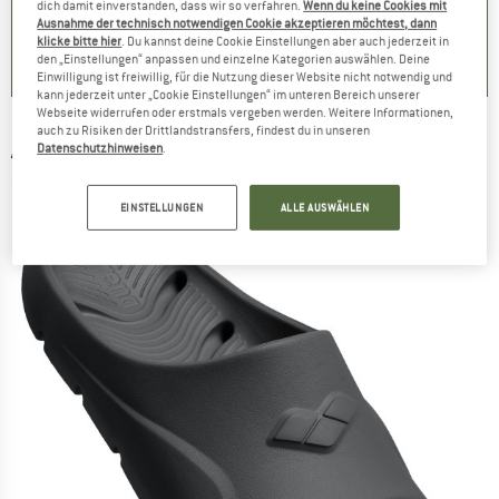
dich damit einverstanden, dass wir so verfahren.
Wenn du keine Cookies mit
Ausnahme der technisch notwendigen Cookie akzeptieren möchtest, dann
0.0
(
0
)
klicke bitte hier
. Du kannst deine Cookie Einstellungen aber auch jederzeit in
0.0
(
0
)
0.0
(
0
)
den „Einstellungen“ anpassen und einzelne Kategorien auswählen. Deine
Einwilligung ist freiwillig, für die Nutzung dieser Website nicht notwendig und
kann jederzeit unter „Cookie Einstellungen“ im unteren Bereich unserer
Webseite widerrufen oder erstmals vergeben werden. Weitere Informationen,
auch zu Risiken der Drittlandstransfers, findest du in unseren
ARENA
-
Hydrosoft Plus - Sandalen
Datenschutzhinweisen
.
(0)
EINSTELLUNGEN
ALLE AUSWÄHLEN