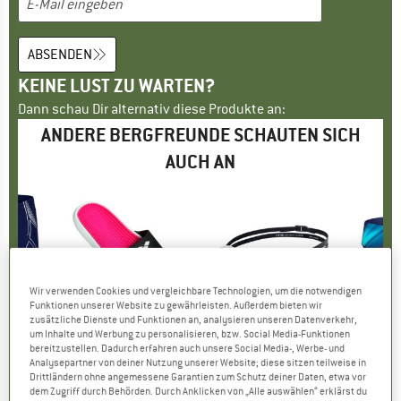
ABSENDEN
KEINE LUST ZU WARTEN?
Dann schau Dir alternativ diese Produkte an:
ANDERE BERGFREUNDE SCHAUTEN SICH
AUCH AN
Wir verwenden Cookies und vergleichbare Technologien, um die notwendigen
bis 20%
40
Rabatt
Raba
Funktionen unserer Website zu gewährleisten. Außerdem bieten wir
zusätzliche Dienste und Funktionen an, analysieren unseren Datenverkehr,
E
A
MARKE
ARENA
MARKE
ARENA
um Inhalte und Werbung zu personalisieren, bzw. Social Media-Funktionen
d Jammer
Artikel
Marco
Artikel
Air Sonic
Artike
Light
bereitzustellen. Dadurch erfahren auch unsere Social Media-, Werbe- und
tgruppe
se
Produktgruppe
Wassersportschuhe
Produktgruppe
Schwimmbrille
P
B
Analysepartner von deiner Nutzung unserer Website; diese sitzen teilweise in
95
eis
duzierter Preis
ab
CHF 32.95
Preis
reduzierter Preis
ab
CHF 33.95
Preis
CHF 36
Drittländern ohne angemessene Garantien zum Schutz deiner Daten, etwa vor
.97
CHF 26.36
dem Zugriff durch Behörden. Durch Anklicken von „Alle auswählen“ erklärst du