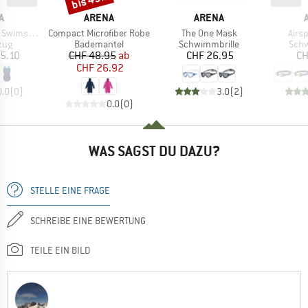
bis 45%
E
MARKE
MARKE
A
ARENA
ARENA
Artikel
Artikel
Artik
wim Pro Back
Compact Microfiber Robe
The One Mask
Airs
gruppe
Produktgruppe
Produktgruppe
Prod
zug
Bademantel
Schwimmbrille
Schw
eis
Preis
reduzierter Preis
Preis
5.10
CHF 48.95
ab
CHF 26.95
CH
CHF 26.92
0.0
(
0
)
3.0
(
2
)
0.0
(
0
)
WAS SAGST DU DAZU?
STELLE EINE FRAGE
SCHREIBE EINE BEWERTUNG
TEILE EIN BILD