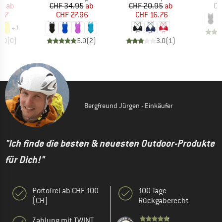
eis
duzierter Preis
Preis
reduzierter Preis
Preis
reduzierter Preis
95
ab
CHF 34.95
ab
CHF 20.95
ab
CH
.57
CHF 27.96
CHF 16.76
+
1
0.0
(
0
)
5.0
(
2
)
3.0
(
1
)
Bergfreund Jürgen - Einkäufer
"Ich finde die besten & neuesten Outdoor-Produkte
für Dich!"
Portofrei ab CHF 100
100 Tage
(CH)
Rückgaberecht
Zahlung mit TWINT