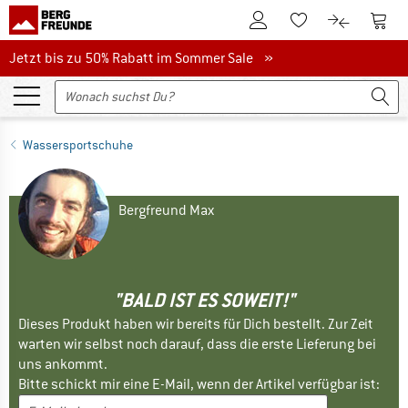
Zum Kundenkonto
Zum 
Zum Merkzettel.
Zum Produk
Jetzt bis zu 50% Rabatt im Sommer Sale
Jetzt bis zu 50% Rabatt im Sommer Sale »
Wassersportschuhe
Bergfreund Max
"BALD IST ES SOWEIT!"
Dieses Produkt haben wir bereits für Dich bestellt. Zur Zeit
warten wir selbst noch darauf, dass die erste Lieferung bei
uns ankommt.
Bitte schickt mir eine E-Mail, wenn der Artikel verfügbar ist: