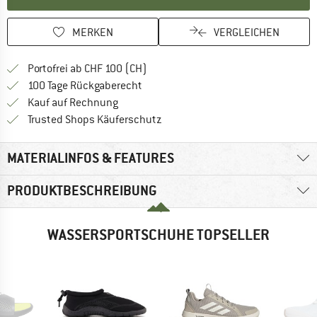
MERKEN
VERGLEICHEN
Finde mehr Informationen zu den Ver
Portofrei ab CHF 100 (CH)
Gehe hier zu den Rückgabe-Richtlinie
100 Tage Rückgaberecht
Finde die Zahlungs-Infos hier! Öffnet sich 
Kauf auf Rechnung
Finde alle Infos hier!
Trusted Shops Käuferschutz
MATERIALINFOS & FEATURES
PRODUKTBESCHREIBUNG
WASSERSPORTSCHUHE TOPSELLER