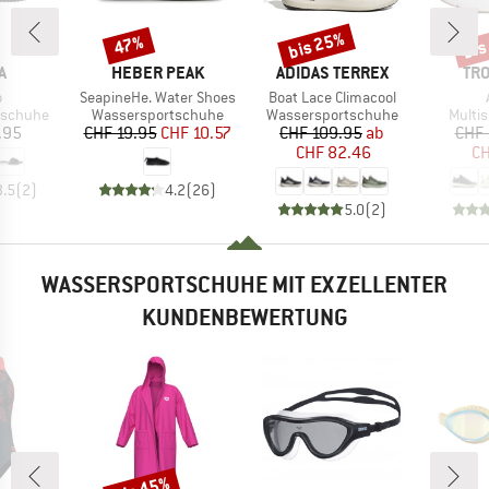
bis 25%
bis
47%
Rabatt
Rabatt
Raba
E
MARKE
MARKE
MA
A
HEBER PEAK
ADIDAS TERREX
TRO
l
Artikel
Artikel
o
SeapineHe. Water Shoes
Boat Lace Climacool
pe
Produktgruppe
Produktgruppe
Produ
tschuhe
Wassersportschuhe
Wassersportschuhe
Multi
eis
Preis
reduzierter Preis
Preis
reduzierter Preis
.95
CHF 19.95
CHF 10.57
CHF 109.95
ab
CHF 
CHF 82.46
CH
3.5
(
2
)
4.2
(
26
)
5.0
(
2
)
WASSERSPORTSCHUHE MIT EXZELLENTER
KUNDENBEWERTUNG
Rabatt