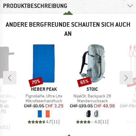
PRODUKTBESCHREIBUNG
ANDERE BERGFREUNDE SCHAUTEN SICH AUCH
AN
70%
65%
85
Rabatt
Rabatt
Raba
KE
MARKE
MARKE
C
HEBER PEAK
STOIC
Artikel
Artikel
A
Universal
PignoliaHe. Ultra Lite
NijakSt. Backpack 28
T
ruppe
Produktgruppe
Produktgruppe
Pr
lage
Mikrofaserhandtuch
Wanderrucksack
Ze
eis
duzierter Preis
Preis
reduzierter Preis
Preis
reduzierter Preis
95
ab
CHF 10.95
CHF 3.29
CHF 139.95
CHF 48.98
CHF 79
.70
4.7
(
11
)
4.0
(
11
)
4.0
(
1
)