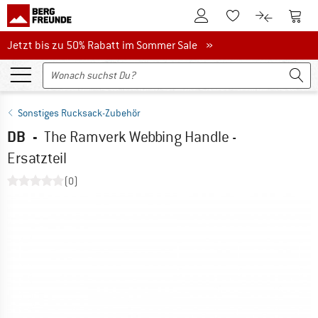
Zum Kundenkonto
Zum 
Zum Merkzettel.
Zum Produk
Jetzt bis zu 50% Rabatt im Sommer Sale
Jetzt bis zu 50% Rabatt im Sommer Sale »
Sonstiges Rucksack-Zubehör
DB
-
The Ramverk Webbing Handle -
Ersatzteil
(0)