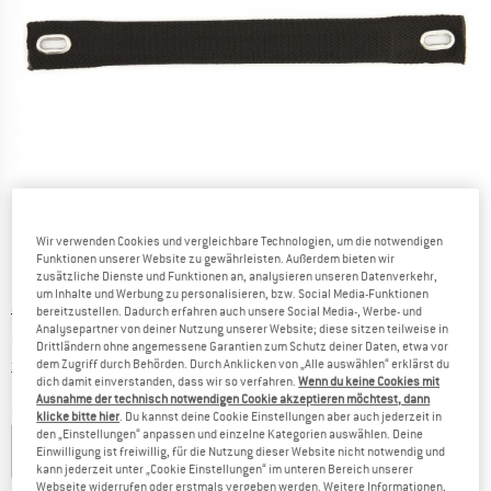
Wir verwenden Cookies und vergleichbare Technologien, um die notwendigen
Funktionen unserer Website zu gewährleisten. Außerdem bieten wir
zusätzliche Dienste und Funktionen an, analysieren unseren Datenverkehr,
um Inhalte und Werbung zu personalisieren, bzw. Social Media-Funktionen
Ursprünglicher Preis :
Preis:
CHF
14.95
bereitzustellen. Dadurch erfahren auch unsere Social Media-, Werbe- und
Analysepartner von deiner Nutzung unserer Website; diese sitzen teilweise in
CHF
5.98
inkl. MwSt., zollfreie Lieferung
Drittländern ohne angemessene Garantien zum Schutz deiner Daten, etwa vor
Informationen zu den Versandkosten. Öffnet sich in ei
zzgl. Versandkosten
dem Zugriff durch Behörden. Durch Anklicken von „Alle auswählen“ erklärst du
dich damit einverstanden, dass wir so verfahren.
Wenn du keine Cookies mit
Ausnahme der technisch notwendigen Cookie akzeptieren möchtest, dann
Farbe:
Black Out
klicke bitte hier
. Du kannst deine Cookie Einstellungen aber auch jederzeit in
den „Einstellungen“ anpassen und einzelne Kategorien auswählen. Deine
Einwilligung ist freiwillig, für die Nutzung dieser Website nicht notwendig und
kann jederzeit unter „Cookie Einstellungen“ im unteren Bereich unserer
Webseite widerrufen oder erstmals vergeben werden. Weitere Informationen,
15%
15%
60%