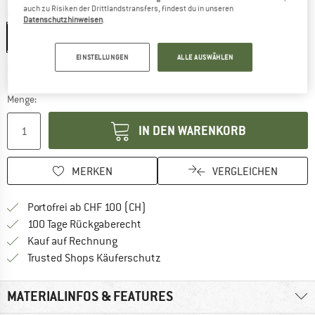
auch zu Risiken der Drittlandstransfers, findest du in unseren
Grösse:
One Size
Datenschutzhinweisen
.
One Size
EINSTELLUNGEN
ALLE AUSWÄHLEN
Der Link öffnet sich in einer Infobox und beinhaltet
Lieferzeit: 3-5 Werktage
Nur noch einmal auf Lager!
Menge:
IN DEN WARENKORB
MERKEN
VERGLEICHEN
Finde mehr Informationen zu den Ver
Portofrei ab CHF 100 (CH)
Gehe hier zu den Rückgabe-Richtlinie
100 Tage Rückgaberecht
Finde die Zahlungs-Infos hier! Öffnet sich 
Kauf auf Rechnung
Finde alle Infos hier!
Trusted Shops Käuferschutz
MATERIALINFOS & FEATURES