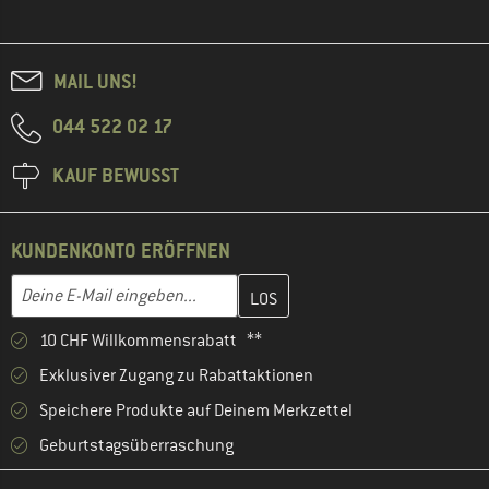
MAIL UNS!
044 522 02 17
KAUF BEWUSST
KUNDENKONTO ERÖFFNEN
Gib hier deine E-Mail-Adresse ein und erstelle im nächsten Schri
E-Mail-Adresse
10 CHF Willkommensrabatt **
Exklusiver Zugang zu Rabattaktionen
Speichere Produkte auf Deinem Merkzettel
Geburtstagsüberraschung