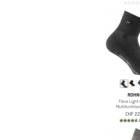
ROHN
Fibre Light
Multifunkti
CHF 22