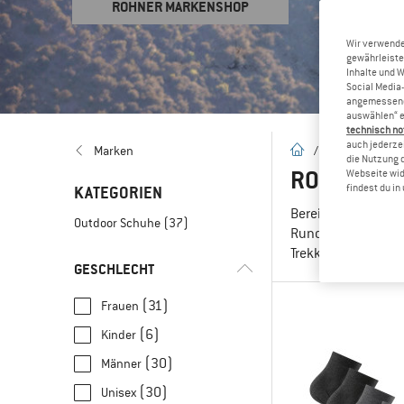
ROHNER MARKENSHOP
Wir verwende
gewährleiste
Inhalte und 
Social Media-
angemessene 
auswählen“ e
technisch no
auch jederzei
Startseite
Marken
/
Marken
/
R
die Nutzung 
ROHNER – 
Webseite wid
findest du i
KATEGORIEN
Bereits 1876 wurde
Outdoor Schuhe
(37)
Rundstrickmaschin
Trekkingsocken ode
GESCHLECHT
(31)
Frauen
(6)
Kinder
(30)
Männer
(30)
Unisex