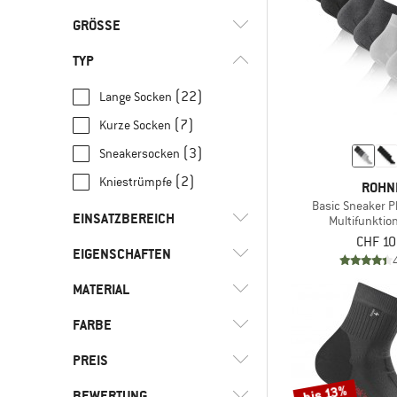
GRÖSSE
TYP
23
26
27
30
31
(22)
Lange Socken
34
35
36
38
39
(7)
Kurze Socken
41
42
43
44
46
(3)
Sneakersocken
47
48
49
50
(2)
Kniestrümpfe
ROHN
Basic Sneaker P
EINSATZBEREICH
Multifunkti
CHF 10
EIGENSCHAFTEN
(4)
Alltag
(2)
Fitness
MATERIAL
(2)
Isolierend
(6)
Freizeit
(2)
Mulesing-frei
FARBE
(7)
Baumwolle
(6)
Reisen
(36)
Kunstfaser
PREIS
(4)
Roadrunning
(5)
Merinowolle
bis 13%
BEWERTUNG
(6)
Running