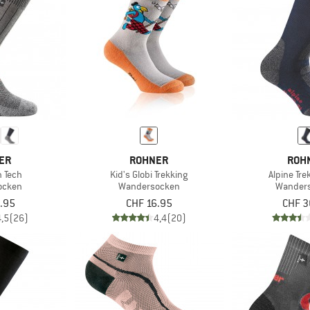
ER
ROHNER
ROH
h Tech
Kid's Globi Trekking
Alpine Tre
ocken
Wandersocken
Wander
.95
CHF 16.95
CHF 3
4,5
(26)
4,4
(20)