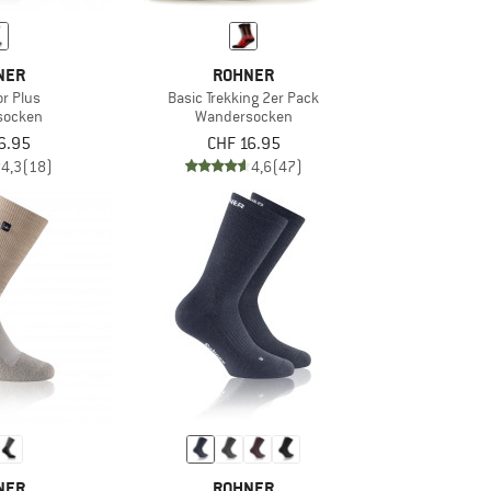
NER
ROHNER
or Plus
Basic Trekking 2er Pack
socken
Wandersocken
6.95
CHF 16.95
4,3
(18)
4,6
(47)
NER
ROHNER