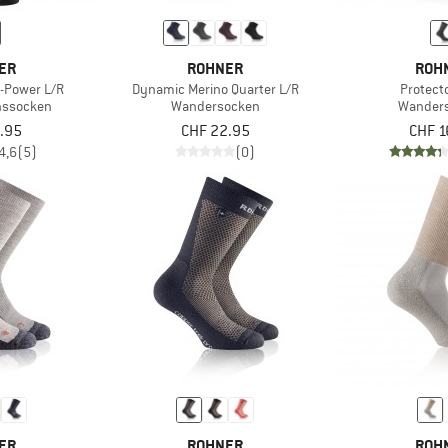
ER
ROHNER
ROH
-Power L/R
Dynamic Merino Quarter L/R
Protect
nssocken
Wandersocken
Wander
.95
CHF 22.95
CHF 1
4,6
(5)
(0)
ER
ROHNER
ROH