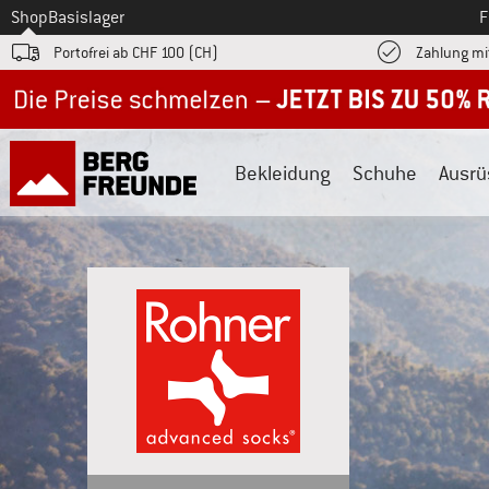
Zum
Shop
Basislager
F
Portofrei ab CHF 100 (CH)
Zahlung mi
Jetzt bis zu 50% Rabatt im Sommer Sale
Bekleidung
Schuhe
Ausrü