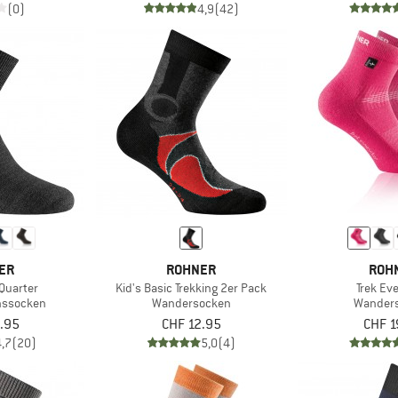
(0)
4,9
(42)
ER
ROHNER
ROH
 Quarter
Kid's Basic Trekking 2er Pack
Trek Ev
onssocken
Wandersocken
Wander
.95
CHF 12.95
CHF 1
4,7
(20)
5,0
(4)