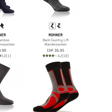
NER
ROHNER
Bamboo
Back Country L/R
ionssocken
Wandersocken
9.90
CHF 36.95
5,0
(1)
4,2
(13)