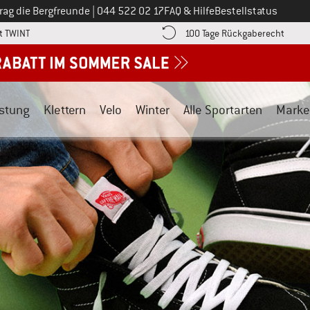
Ruf uns an unter
rag die Bergfreunde
|
044 522 02 17
FAQ & Hilfe
Bestellstatus
Finde die Zahlungs-Infos hier! Öffnet sich in einer Infobox
Gehe h
t TWINT
100 Tage Rückgaberecht
stung
Klettern
Velo
Winter
Alle Sportarten
Marke