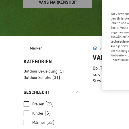
VANS MARKENSHOP
Wir verwende
gewährleiste
Inhalte und 
Social Media-
angemessene 
auswählen“ e
technisch no
auch jederzei
Startseite
Marken
/
Marken
/
V
die Nutzung 
VANS – SN
Webseite wid
findest du i
KATEGORIEN
Ob „The SK8-Hi“, „T
Outdoor Bekleidung
(1)
so viele Generatio
Outdoor Schuhe
(31)
Steve Caballero br
GESCHLECHT
(23)
Frauen
(6)
Kinder
(23)
Männer