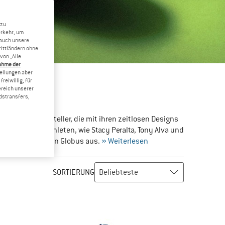
 zu
erkehr, um
 auch unsere
rittländern ohne
von „Alle
ahme der
tellungen aber
reiwillig, für
ereich unserer
STUNDE
dstransfers,
wenige Schuhhersteller, die mit ihren zeitlosen Designs
 legendären Athleten, wie Stacy Peralta, Tony Alva und
Jahren rund um den Globus aus.
» Weiterlesen
SORTIERUNG