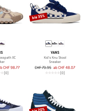
bis 35%
NS
VANS
osspath XC
Kid's Knu Skool
ker
Sneaker
b CHF 98.77
CHF 73.95
ab CHF 48.07
(0)
(0)
bis 20%