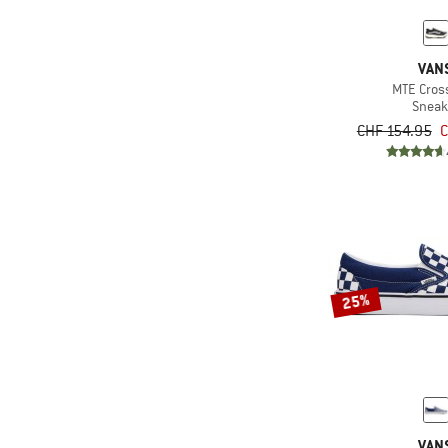
VAN
MTE Cros
Sneak
CHF 154.95
C
25%
VAN