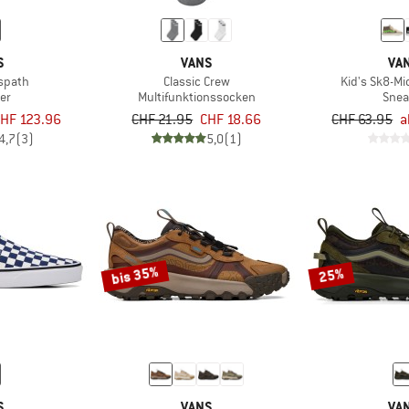
S
VANS
VA
spath
Classic Crew
Kid's Sk8-Mi
er
Multifunktionssocken
Snea
HF 123.96
CHF 21.95
CHF 18.66
CHF 63.95
a
4,7
(3)
5,0
(1)
bis 35%
25%
S
VANS
VA