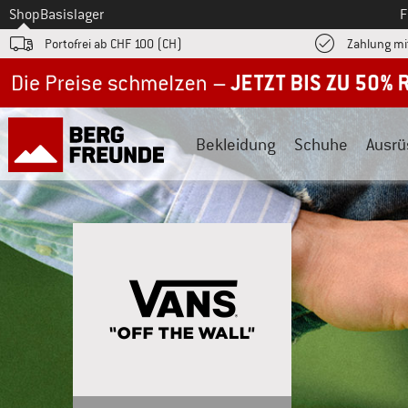
Zum
Shop
Basislager
F
Portofrei ab CHF 100 (CH)
Zahlung mi
Jetzt bis zu 50% Rabatt im Sommer Sale
Bekleidung
Schuhe
Ausrü