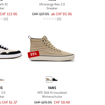
ath XC
Ultrarange Neo 2.0
ker
Sneaker
CHF 113.96
CHF 127.95
ab CHF 95.96
(0)
(0)
55%
NS
VANS
 3.0
MTE Sk8-Hi Insulated
ker
Winterschuhe
b CHF 61.57
CHF 129.95
CHF 58.48