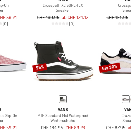
lip-On
Crosspath XC GORE-TEX
Crossp
er
Sneaker
Snea
HF 59.21
CHF 190.95
ab CHF 124.12
CHF 151.95
(0)
(0)
bis 30%
55%
S
VANS
VA
ic Slip-On
MTE Standard Mid Waterproof
Cruze
er
Winterschuhe
Snea
HF 59.21
CHF 184.95
CHF 83.23
CHF 87.95
a