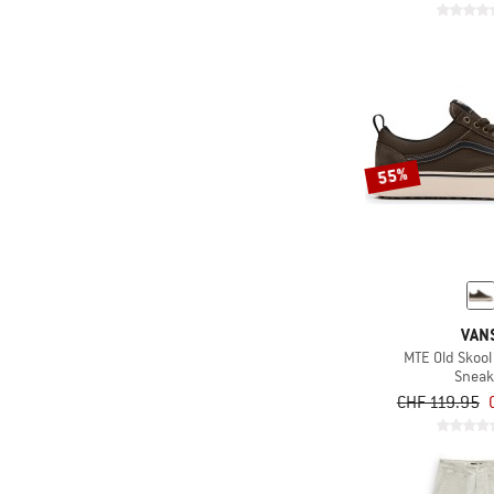
55%
VAN
MTE Old Skool
Sneak
CHF 119.95