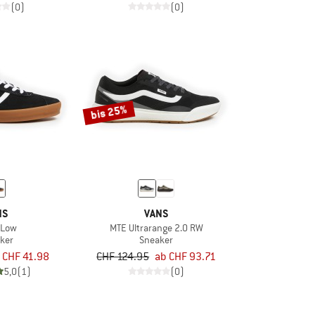
(0)
(0)
bis 25%
NS
VANS
 Low
MTE Ultrarange 2.0 RW
ker
Sneaker
CHF 41.98
CHF 124.95
ab CHF 93.71
5,0
(1)
(0)