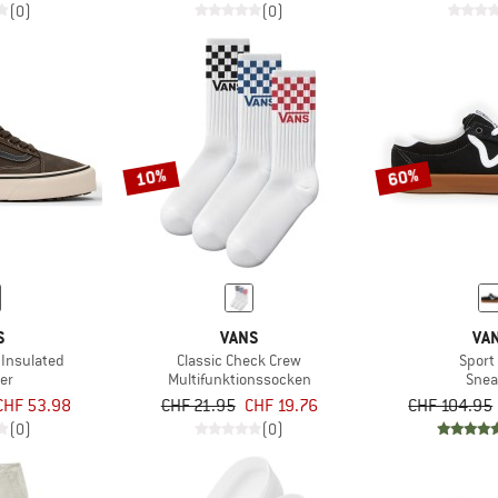
(0)
(0)
10%
60%
S
VANS
VA
 Insulated
Classic Check Crew
Sport
er
Multifunktionssocken
Snea
CHF 53.98
CHF 21.95
CHF 19.76
CHF 104.95
(0)
(0)