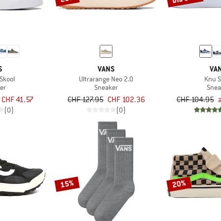
S
VANS
VA
 Skool
Ultrarange Neo 2.0
Knu S
er
Sneaker
Snea
 CHF 41.57
CHF 127.95
CHF 102.36
CHF 104.95
(0)
(0)
15%
20%