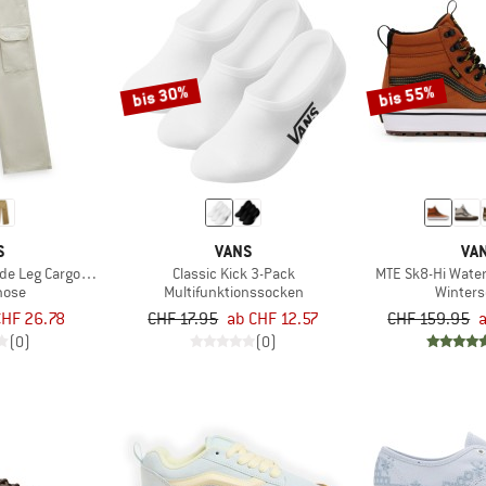
bis 30%
bis 55%
S
VANS
VA
de Leg Cargo Pant
Classic Kick 3-Pack
MTE Sk8-Hi Water
hose
Multifunktionssocken
Winter
CHF 26.78
CHF 17.95
ab CHF 12.57
CHF 159.95
(0)
(0)