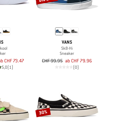
NS
VANS
kool
Sk8-Hi
ker
Sneaker
ab CHF 73.47
CHF 99.95
ab CHF 79.96
5,0
(1)
(0)
30%