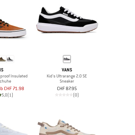
NS
VANS
proof Insulated
Kid's Ultrarange 2.0 SE
schuhe
Sneaker
ab CHF 71.98
CHF 87.95
5,0
(1)
(0)