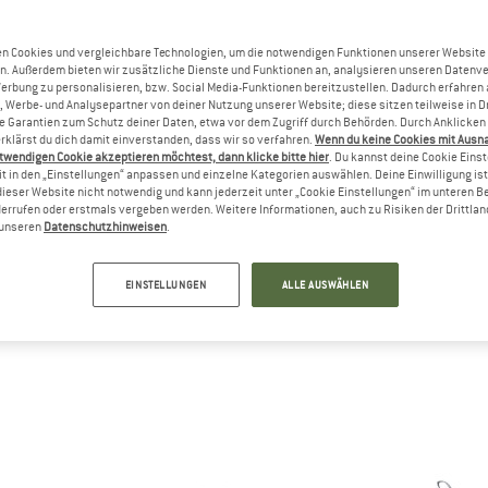
n Cookies und vergleichbare Technologien, um die notwendigen Funktionen unserer Website
n. Außerdem bieten wir zusätzliche Dienste und Funktionen an, analysieren unseren Datenv
Werbung zu personalisieren, bzw. Social Media-Funktionen bereitzustellen. Dadurch erfahren
, Werbe- und Analysepartner von deiner Nutzung unserer Website; diese sitzen teilweise in D
Garantien zum Schutz deiner Daten, etwa vor dem Zugriff durch Behörden. Durch Anklicken 
rklärst du dich damit einverstanden, dass wir so verfahren.
Wenn du keine Cookies mit Ausn
twendigen Cookie akzeptieren möchtest, dann klicke bitte hier
. Du kannst deine Cookie Eins
t in den „Einstellungen“ anpassen und einzelne Kategorien auswählen. Deine Einwilligung ist f
ans
dieser Website nicht notwendig und kann jederzeit unter „Cookie Einstellungen“ im unteren B
EAKER UND SKATESCHUHE DER ERSTEN 
errufen oder erstmals vergeben werden. Weitere Informationen, auch zu Risiken der Drittlan
n unseren
Datenschutzhinweisen
.
he Slip on“, „The Old Skool“ oder „The Era“ – es gibt außer Vans nur 
nen begeistern können. Mit Wurzeln im frühesten Skateboarding und
EINSTELLUNGEN
ALLE AUSWÄHLEN
eitet sich Vans mit der ersten Surf und Skate Welle in den 1970er 