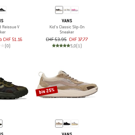
NS
VANS
d Reissue V
Kid's Classic Slip-On
ker
Sneaker
b CHF 51.16
CHF 53.95
CHF 37.77
(0)
5,0
(1)
bis 25%
NS
VANS