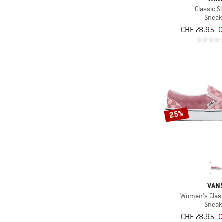
Classic S
Sneak
CHF 78.95
C
25%
VAN
Women's Class
Sneak
CHF 78.95
C