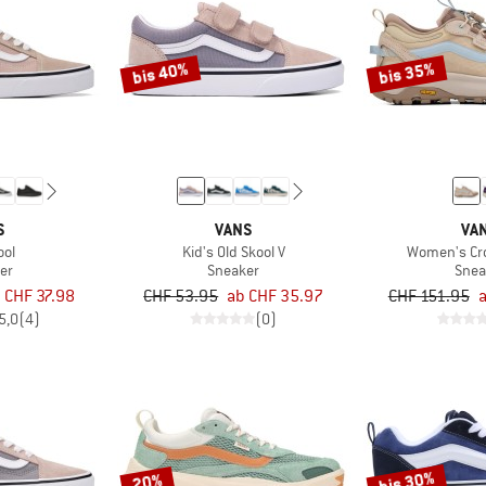
bis 40%
bis 35%
S
VANS
VA
ool
Kid's Old Skool V
Women's Cr
er
Sneaker
Snea
 CHF 37.98
CHF 53.95
ab CHF 35.97
CHF 151.95
a
5,0
(4)
(0)
bis 30%
20%