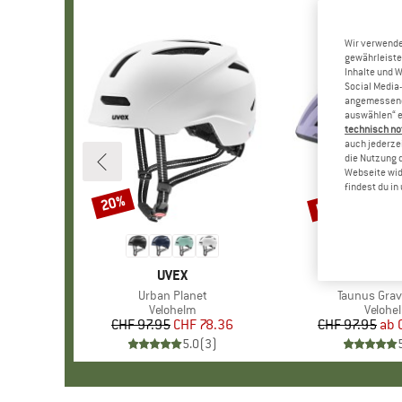
Wir verwende
gewährleiste
Inhalte und 
Social Media-
angemessene 
auswählen“ e
technisch no
auch jederzei
die Nutzung 
Webseite wid
findest du i
bis 20%
20%
Rabatt
Rabatt
MARKE
UVEX
MARK
ALPIN
Artikel
Urban Planet
Artikel
Taunus Grav
Produktgruppe
Velohelm
Produk
Velohe
CHF 97.95
Preis
reduzierter Preis
CHF 78.36
CHF 97.95
ab
Pr
re
5.0
(
3
)