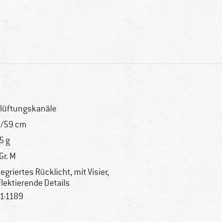
lüftungskanäle
/59 cm
5 g
 Gr. M
tegriertes Rücklicht, mit Visier,
flektierende Details
1-1189