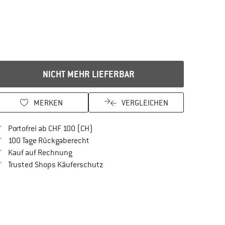
NICHT MEHR LIEFERBAR
MERKEN
VERGLEICHEN
Finde mehr Informationen zu den Versan
Portofrei ab CHF 100 (CH)
Gehe hier zu den Rückgabe-Richtlinien Öf
100 Tage Rückgaberecht
Finde die Zahlungs-Infos hier! Öffnet sich in 
Kauf auf Rechnung
Finde alle Infos hier!
Trusted Shops Käuferschutz