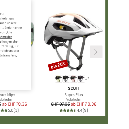
 zu
erkehr, um
 auch unsere
rittländern ohne
von „Alle
ahme der
tellungen aber
reiwillig, für
ereich unserer
dstransfers,
bis 20%
Rabatt
+
3
MARKE
ALPINA
MARKE
SCOTT
ikel
nus Mips
Artikel
Supra Plus
roduktgruppe
elohelm
Produktgruppe
Velohelm
5
ab
Preis
reduzierter Preis
CHF 78.36
CHF 87.95
ab
Preis
reduzierter Preis
CHF 70.36
5.0
(
1
)
4.4
(
9
)