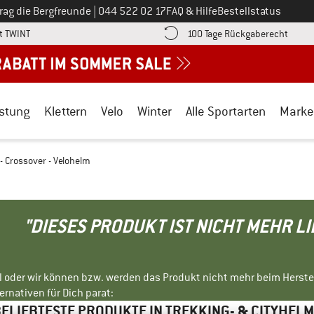
Ruf uns an unter
rag die Bergfreunde
|
044 522 02 17
FAQ & Hilfe
Bestellstatus
Finde die Zahlungs-Infos hier! Öffnet sich in einer Infobox
Gehe h
t TWINT
100 Tage Rückgaberecht
stung
Klettern
Velo
Winter
Alle Sportarten
Marke
- Crossover - Velohelm
"DIESES PRODUKT IST NICHT MEHR L
ll oder wir können bzw. werden das Produkt nicht mehr beim Herste
rnativen für Dich parat:
ELIEBTESTE PRODUKTE IN TREKKING- & CITYHEL