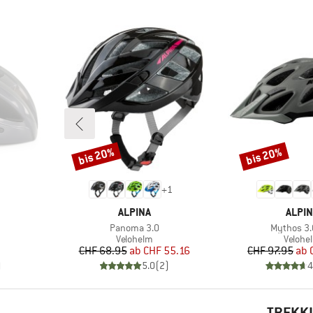
bis 20%
bis 20%
Rabatt
Rabatt
+
1
MARKE
MARK
ALPINA
ALPIN
Artikel
Artikel
Panoma 3.0
Mythos 3.0
ppe
Produktgruppe
Produk
Velohelm
Velohe
Preis
reduzierter Preis
Pr
re
CHF 68.95
ab
CHF 55.16
CHF 97.95
ab
)
5.0
(
2
)
4
TREKKI