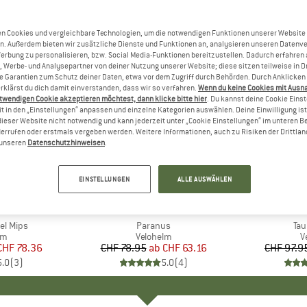
n Cookies und vergleichbare Technologien, um die notwendigen Funktionen unserer Website
n. Außerdem bieten wir zusätzliche Dienste und Funktionen an, analysieren unseren Datenv
Werbung zu personalisieren, bzw. Social Media-Funktionen bereitzustellen. Dadurch erfahren
, Werbe- und Analysepartner von deiner Nutzung unserer Website; diese sitzen teilweise in D
Garantien zum Schutz deiner Daten, etwa vor dem Zugriff durch Behörden. Durch Anklicken 
rklärst du dich damit einverstanden, dass wir so verfahren.
Wenn du keine Cookies mit Ausn
twendigen Cookie akzeptieren möchtest, dann klicke bitte hier
. Du kannst deine Cookie Eins
t in den „Einstellungen“ anpassen und einzelne Kategorien auswählen. Deine Einwilligung ist f
dieser Website nicht notwendig und kann jederzeit unter „Cookie Einstellungen“ im unteren B
errufen oder erstmals vergeben werden. Weitere Informationen, auch zu Risiken der Drittlan
n unseren
Datenschutzhinweisen
.
bis 20%
bis 20%
Rabatt
Rabatt
EINSTELLUNGEN
ALLE AUSWÄHLEN
+
3
+
3
E
A
MARKE
ALPINA
el Mips
Artikel
Paranus
Art
Tau
tgruppe
lm
Produktgruppe
Velohelm
P
V
eis
duzierter Preis
CHF 78.36
CHF 78.95
ab
Preis
reduzierter Preis
CHF 63.16
CHF 97.9
5.0
(
3
)
5.0
(
4
)