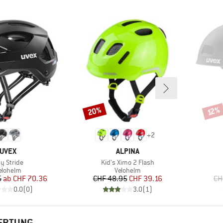
20%
Rabatt
Rabat
12%
+
2
MARKE
MARKE
UVEX
ALPINA
tikel
Artikel
ty Stride
Kid's Ximo 2 Flash
roduktgruppe
Produktgruppe
elohelm
Velohelm
Preis
reduzierter Preis
Preis
reduzierter Preis
5
ab
CHF 70.36
CHF 48.95
CHF 39.16
CH
0.0
(
0
)
3.0
(
1
)
WERTUNG