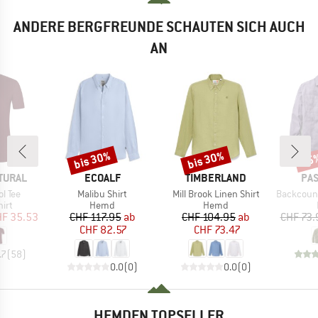
ANDERE BERGFREUNDE SCHAUTEN SICH AUCH
AN
bis 30%
bis 30%
25
Rabatt
Rabatt
Raba
MARKE
MARKE
MA
TURAL
ECOALF
TIMBERLAND
PA
Artikel
Artikel
Artikel
l Tee
Malibu Shirt
Mill Brook Linen Shirt
Backcountry C
gruppe
Produktgruppe
Produktgruppe
irt
Hemd
Hemd
eis
duzierter Preis
Preis
reduzierter Preis
Preis
reduzierter Preis
F 35.53
CHF 117.95
ab
CHF 104.95
ab
CHF 73.
CHF 82.57
CHF 73.47
.7
(
58
)
0.0
(
0
)
0.0
(
0
)
HEMDEN TOPSELLER