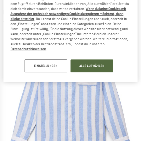
dem Zugriff durch Behörden. Durch Anklicken von „Alle auswählen“ erklärst du
dich damit einverstanden, dass wir so verfahren.
Wenn du keine Cookies mit
NAPAPIJRI
-
G-Brolio L/S - Hemd
Ausnahme der technisch notwendigen Cookie akzeptieren möchtest, dann
klicke bitte hier
. Du kannst deine Cookie Einstellungen aber auch jederzeit in
(0)
den „Einstellungen“ anpassen und einzelne Kategorien auswählen. Deine
Einwilligung ist freiwillig, für die Nutzung dieser Website nicht notwendig und
kann jederzeit unter „Cookie Einstellungen“ im unteren Bereich unserer
Webseite widerrufen oder erstmals vergeben werden. Weitere Informationen,
auch zu Risiken der Drittlandstransfers, findest du in unseren
Datenschutzhinweisen
.
EINSTELLUNGEN
ALLE AUSWÄHLEN