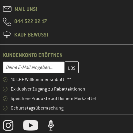
MAIL UNS!
044 522 02 17
KAUF BEWUSST
KUNDENKONTO ERÖFFNEN
Gib hier deine E-Mail-Adresse ein und erstelle im nächsten Schri
E-Mail-Adresse
10 CHF Willkommensrabatt **
Exklusiver Zugang zu Rabattaktionen
Speichere Produkte auf Deinem Merkzettel
Geburtstagsüberraschung