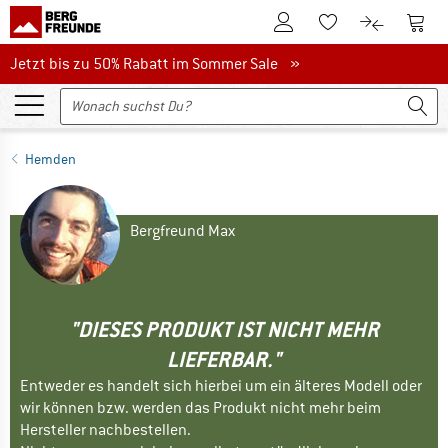
Zum Kundenkonto
Zum 
Zum Merkzettel.
Zum Produk
Jetzt bis zu 50% Rabatt im Sommer Sale
Jetzt bis zu 50% Rabatt im Sommer Sale »
Hemden
Bergfreund Max
"DIESES PRODUKT IST NICHT MEHR
LIEFERBAR."
Entweder es handelt sich hierbei um ein älteres Modell oder
wir können bzw. werden das Produkt nicht mehr beim
Hersteller nachbestellen.