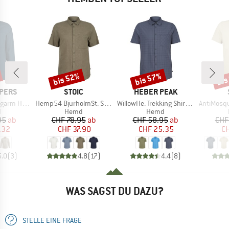
bis 52%
bis 57%
bis
Rabatt
Rabatt
Raba
MARKE
MARKE
PERS
STOIC
HEBER PEAK
Artikel
Artikel
Artikel
rm Hemd V
Hemp54 BjurholmSt. S/S Shirt
WillowHe. Trekking Shirt S/S
AntiMosquito 
ktgruppe
Produktgruppe
Produktgruppe
d
Hemd
Hemd
eis
duzierter Preis
Preis
reduzierter Preis
Preis
reduzierter Preis
95
ab
CHF 78.95
ab
CHF 58.95
ab
CHF
.32
CHF 37.90
CHF 25.35
CH
5.0
(
3
)
4.8
(
17
)
4.4
(
8
)
WAS SAGST DU DAZU?
STELLE EINE FRAGE