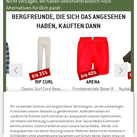
Nicht verzagen, wir haben selbstverständlich noch
Alternativen für Dich parat:
BERGFREUNDE, DIE SICH DAS ANGESEHEN
HABEN, KAUFTEN DANN
bis 35%
bis 40%
60
Rabatt
Rabatt
Raba
E
AZ
MARKE
RIP CURL
MARKE
ARENA
MA
PI
 2.0
Artikel
Classic Surf Cord Beach Pant
Artikel
Fundamentals Boxer R
Artikel
Nydala Class
uktgruppe
d
Produktgruppe
Freizeithose
Produktgruppe
Badehose
5
eis
duzierter Preis
ab
CHF 69.95
Preis
reduzierter Preis
ab
CHF 30.95
Preis
reduzierter Preis
ab
CHF 38
.93
CHF 45.47
CHF 18.57
Wir verwenden Cookies und vergleichbare Technologien, um die notwendigen
Funktionen unserer Website zu gewährleisten. Außerdem bieten wir
+
2
+
1
zusätzliche Dienste und Funktionen an, analysieren unseren Datenverkehr,
4.0
(
2
)
5.0
(
2
)
0.0
(
0
)
um Inhalte und Werbung zu personalisieren, bzw. Social Media-Funktionen
bereitzustellen. Dadurch erfahren auch unsere Social Media-, Werbe- und
Analysepartner von deiner Nutzung unserer Website; diese sitzen teilweise in
Drittländern ohne angemessene Garantien zum Schutz deiner Daten, etwa vor