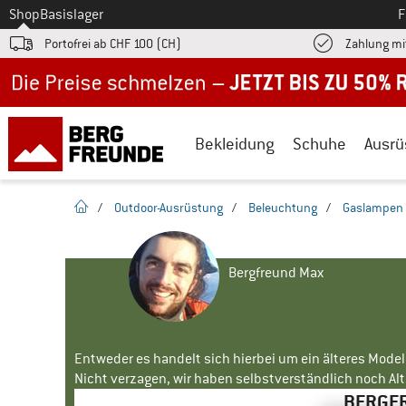
Zum
Shop
Basislager
F
Portofrei ab CHF 100 (CH)
Zahlung mi
Jetzt bis zu 50% Rabatt im Sommer Sale
Bekleidung
Schuhe
Ausrü
Startseite
/
Outdoor-Ausrüstung
/
Beleuchtung
/
Gaslampen
Bergfreund Max
Entweder es handelt sich hierbei um ein älteres Mode
Nicht verzagen, wir haben selbstverständlich noch Alte
BERGFR