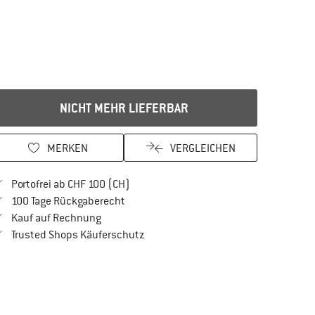
NICHT MEHR LIEFERBAR
MERKEN
VERGLEICHEN
Finde mehr Informationen zu den Versan
Portofrei ab CHF 100 (CH)
Gehe hier zu den Rückgabe-Richtlinien Öf
100 Tage Rückgaberecht
Finde die Zahlungs-Infos hier! Öffnet sich in 
Kauf auf Rechnung
Finde alle Infos hier!
Trusted Shops Käuferschutz