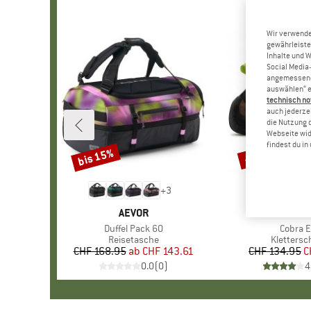
Wir verwende
gewährleiste
Inhalte und 
Social Media-
angemessene 
auswählen“ e
technisch no
auch jederzei
die Nutzung 
Webseite wid
findest du i
bis 15%
40%
Rabatt
Rabatt
+
3
MARKE
AEVOR
MARKE
LA SPOR
Artikel
Duffel Pack 60
Artikel
Cobra 
Produktgruppe
Reisetasche
Produktg
Kletters
CHF 168.95
ab
Preis
reduzierter Preis
CHF 143.61
CHF 134.95
Pr
re
C
0.0
(
0
)
4