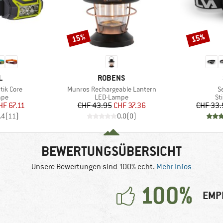
15%
15%
Rabatt
Rabatt
E
MARKE
L
ROBENS
Artikel
Ar
tik Core
Munros Rechargeable Lantern
S
gruppe
Produktgruppe
Pr
mpe
LED-Lampe
St
eis
duzierter Preis
Preis
reduzierter Preis
HF 67.11
CHF 43.95
CHF 37.36
CHF 33.
.4
(
11
)
0.0
(
0
)
BEWERTUNGSÜBERSICHT
Unsere Bewertungen sind 100% echt.
Mehr Infos
100%
EMP