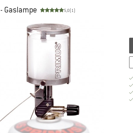
 - Gaslampe
5,0
(1)