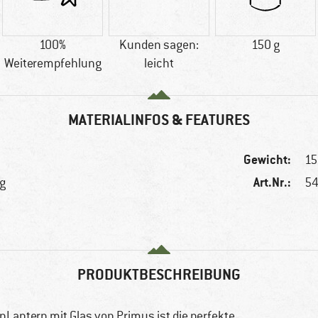
100%
Kunden sagen:
150 g
Weiterempfehlung
leicht
MATERIALINFOS & FEATURES
Gewicht:
15
Art.Nr.:
ng
54
PRODUKTBESCHREIBUNG
nLantern mit Glas von Primus ist die perfekte