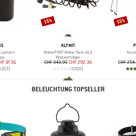
15%
15%
Rabatt
Rabatt
E
MARKE
M
NS
KLYMIT
P
Artikel
Artik
 Lantern
WaterPORT Water Tank 14,5
Kuch
tgruppe
Produktgruppe
pe
Wasserträger
eis
duzierter Preis
Preis
reduzierter Preis
HF 37.36
CHF 343.95
CHF 292.36
CHF 254
5.0
(
3
)
0.0
(
0
)
BELEUCHTUNG TOPSELLER