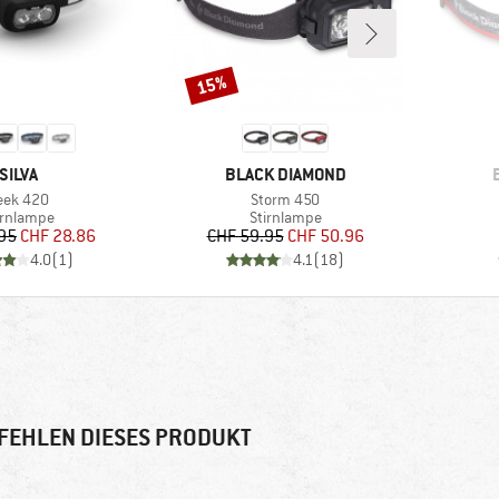
15%
Rabatt
MARKE
MARKE
SILVA
BLACK DIAMOND
tikel
Artikel
eek 420
Storm 450
oduktgruppe
Produktgruppe
irnlampe
Stirnlampe
Preis
reduzierter Preis
Preis
reduzierter Preis
95
CHF 28.86
CHF 59.95
CHF 50.96
4.0
(
1
)
4.1
(
18
)
FEHLEN DIESES PRODUKT