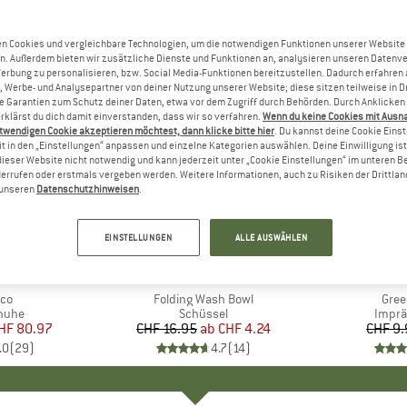
n Cookies und vergleichbare Technologien, um die notwendigen Funktionen unserer Website
n. Außerdem bieten wir zusätzliche Dienste und Funktionen an, analysieren unseren Datenv
Werbung zu personalisieren, bzw. Social Media-Funktionen bereitzustellen. Dadurch erfahren
, Werbe- und Analysepartner von deiner Nutzung unserer Website; diese sitzen teilweise in D
Garantien zum Schutz deiner Daten, etwa vor dem Zugriff durch Behörden. Durch Anklicken 
rklärst du dich damit einverstanden, dass wir so verfahren.
Wenn du keine Cookies mit Ausn
twendigen Cookie akzeptieren möchtest, dann klicke bitte hier
. Du kannst deine Cookie Eins
t in den „Einstellungen“ anpassen und einzelne Kategorien auswählen. Deine Einwilligung ist f
dieser Website nicht notwendig und kann jederzeit unter „Cookie Einstellungen“ im unteren B
errufen oder erstmals vergeben werden. Weitere Informationen, auch zu Risiken der Drittlan
n unseren
Datenschutzhinweisen
.
75%
15%
Rabatt
Rabatt
EINSTELLUNGEN
ALLE AUSWÄHLEN
TIVA
MARKE
STOIC
MA
FJÄ
Eco
Artikel
Folding Wash Bowl
Artik
Gree
ruppe
chuhe
Produktgruppe
Schüssel
Produ
Imprä
eis
duzierter Preis
HF 80.97
CHF 16.95
ab
Preis
reduzierter Preis
CHF 4.24
CHF 9.
.0
(
29
)
4.7
(
14
)