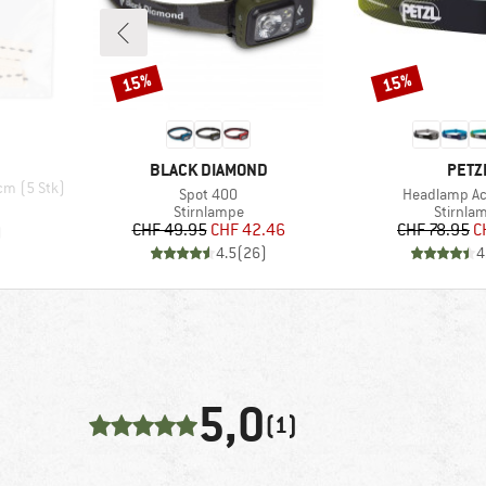
15%
15%
Rabatt
Rabatt
MARKE
MARK
BLACK DIAMOND
PETZ
cm (5 Stk)
Artikel
Artikel
Spot 400
Headlamp Ac
Produktgruppe
Produkt
Stirnlampe
Stirnla
Preis
reduzierter Preis
Pr
re
CHF 49.95
CHF 42.46
CHF 78.95
C
)
4.5
(
26
)
4
5,0
(1)