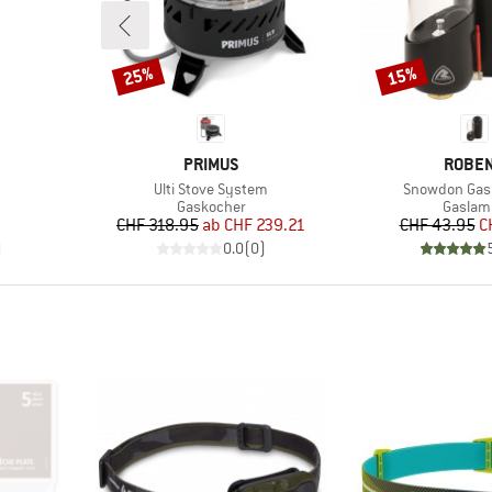
25%
15%
Rabatt
Rabatt
MARKE
MARK
PRIMUS
ROBE
Artikel
Artikel
Ulti Stove System
Snowdon Gas
pe
Produktgruppe
Produk
Gaskocher
Gaslam
Preis
reduzierter Preis
Pr
re
CHF 318.95
ab
CHF 239.21
CHF 43.95
C
)
0.0
(
0
)