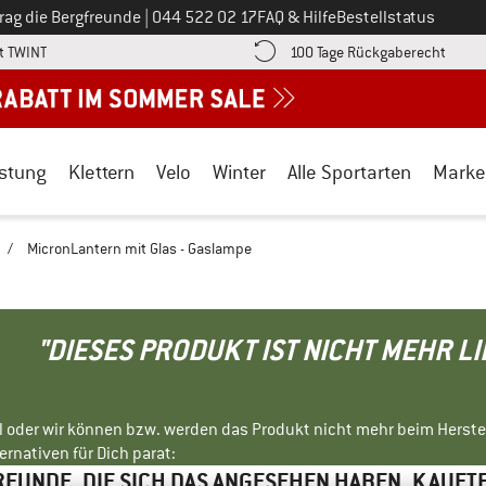
Ruf uns an unter
rag die Bergfreunde
|
044 522 02 17
FAQ & Hilfe
Bestellstatus
Finde die Zahlungs-Infos hier! Öffnet sich in einer Infobox
Gehe h
t TWINT
100 Tage Rückgaberecht
stung
Klettern
Velo
Winter
Alle Sportarten
Marke
/
MicronLantern mit Glas - Gaslampe
"DIESES PRODUKT IST NICHT MEHR L
ll oder wir können bzw. werden das Produkt nicht mehr beim Herste
rnativen für Dich parat:
EUNDE, DIE SICH DAS ANGESEHEN HABEN, KAUFT