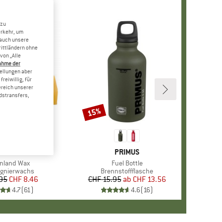
 zu
erkehr, um
 auch unsere
rittländern ohne
von „Alle
ahme der
tellungen aber
reiwillig, für
ereich unserer
dstransfers,
15%
Rabatt
RKE
LLRÄVEN
MARKE
PRIMUS
el
nland Wax
Artikel
Fuel Bottle
ktgruppe
gnierwachs
Produktgruppe
Brennstoffflasche
95
Preis
reduzierter Preis
CHF 8.46
CHF 15.95
ab
Preis
reduzierter Preis
CHF 13.56
4.7
(
61
)
4.6
(
16
)