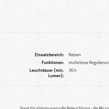
Einsatzbereich:
Reisen
Funktionen:
stufenlose Regulieru
Leuchtdauer (min.
36 h
Lumen):
Sorgt für stimmungsvolle Beleuchtung - die Micro