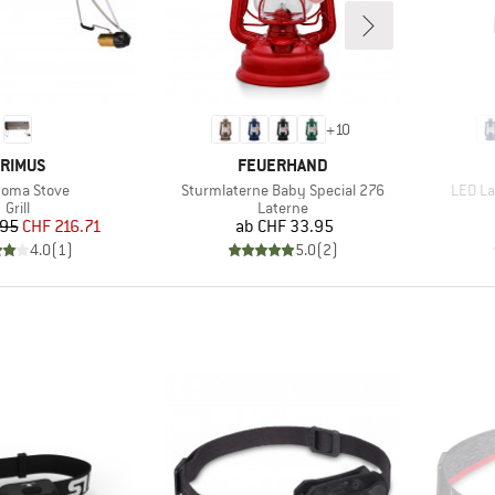
+
10
ARKE
MARKE
RIMUS
FEUERHAND
el
Artikel
Artikel
oma Stove
Sturmlaterne Baby Special 276
LED La
Produktgruppe
Produktgruppe
Grill
Laterne
Preis
reduzierter Preis
Preis
.95
CHF 216.71
ab
CHF 33.95
4.0
(
1
)
5.0
(
2
)