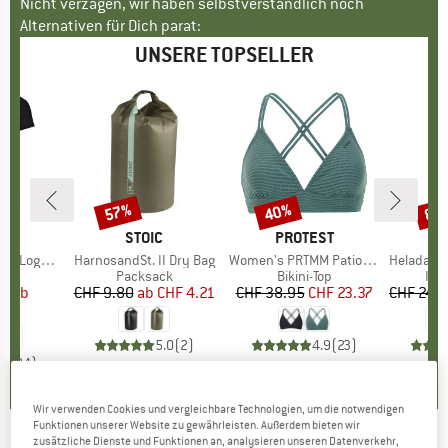
Nicht verzagen, wir haben selbstverständlich noch
Alternativen für Dich parat:
UNSERE TOPSELLER
57%
40%
80
Rabatt
Rabatt
Raba
E
OX
MARKE
STOIC
MARKE
PROTEST
o T-Shirt
Artikel
HarnosandSt. II Dry Bag
Artikel
Women's PRTMM Patio Triangle
Artikel
HeladagenSt. Insulated
gruppe
irt
Produktgruppe
Packsack
Produktgruppe
Bikini-Top
Pro
Isol
95
eis
duzierter Preis
ab
CHF 9.80
ab
Preis
reduzierter Preis
CHF 4.21
CHF 38.95
Preis
reduzierter Preis
CHF 23.37
CHF 24.
.97
5.0
(
2
)
4.9
(
23
)
.7
(
24
)
Wir verwenden Cookies und vergleichbare Technologien, um die notwendigen
Funktionen unserer Website zu gewährleisten. Außerdem bieten wir
zusätzliche Dienste und Funktionen an, analysieren unseren Datenverkehr,