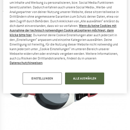
SPEEDO
-
Aquapure - Schwimmbrille
um Inhalte und Werbung zu personalisieren, bzw. Social Media-Funktionen
bereitzustellen. Dadurch erfahren auch unsere Social Media-, Werbe- und
5,0
(1)
Analysepartner von deiner Nutzung unserer Website; diese sitzen teilweise in
Drittländern ohne angemessene Garantien zum Schutz deiner Daten, etwa vor
dem Zugriff durch Behörden. Durch Anklicken von „Alle auswählen“ erklärst du
dich damit einverstanden, dass wir so verfahren.
Wenn du keine Cookies mit
Ausnahme der technisch notwendigen Cookie akzeptieren möchtest, dann
klicke bitte hier
. Du kannst deine Cookie Einstellungen aber auch jederzeit in
den „Einstellungen“ anpassen und einzelne Kategorien auswählen. Deine
Einwilligung ist freiwillig, für die Nutzung dieser Website nicht notwendig und
kann jederzeit unter „Cookie Einstellungen“ im unteren Bereich unserer
Webseite widerrufen oder erstmals vergeben werden. Weitere Informationen,
auch zu Risiken der Drittlandstransfers, findest du in unseren
Datenschutzhinweisen
.
EINSTELLUNGEN
ALLE AUSWÄHLEN