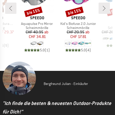
bis 15%
bis 15%
15
Rabatt
Rabatt
Raba
E
MARKE
MARKE
DO
SPEEDO
SPEEDO
Artikel
Artikel
Ar
ted Medalist
Aquapulse Pro Mirror
Kid's Biofuse 2.0 Junior
P
gruppe
Produktgruppe
Produktgruppe
Prod
zug
Schwimmbrille
Schwimmbrille
Schw
eis
duzierter Preis
Preis
reduzierter Preis
Preis
reduzierter Preis
HF 29.37
CHF 40.95
ab
CHF 20.95
ab
CHF 28
CHF 34.81
CHF 17.81
4.6
(
9
)
5.0
(
1
)
5.0
(
4
)
Bergfreund Julian - Einkäufer
"Ich finde die besten & neuesten Outdoor-Produkte
für Dich!"