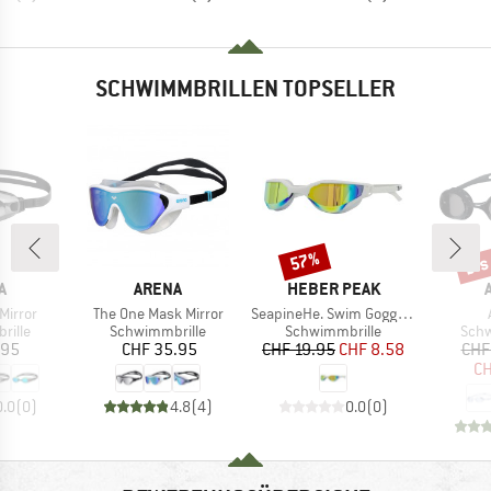
SCHWIMMBRILLEN TOPSELLER
bis
57%
Rabatt
Raba
E
MARKE
MARKE
A
ARENA
HEBER PEAK
Artikel
Artikel
Mirror
The One Mask Mirror
SeapineHe. Swim Goggle Slim
ruppe
Produktgruppe
Produktgruppe
Prod
rille
Schwimmbrille
Schwimmbrille
Schw
eis
Preis
Preis
reduzierter Preis
.95
CHF 35.95
CHF 19.95
CHF 8.58
CHF
CH
0.0
(
0
)
4.8
(
4
)
0.0
(
0
)