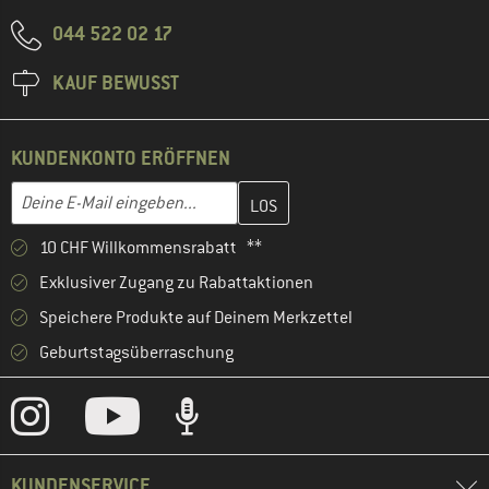
044 522 02 17
KAUF BEWUSST
KUNDENKONTO ERÖFFNEN
Gib hier deine E-Mail-Adresse ein und erstelle im nächsten Schri
E-Mail-Adresse
10 CHF Willkommensrabatt **
Exklusiver Zugang zu Rabattaktionen
Speichere Produkte auf Deinem Merkzettel
Geburtstagsüberraschung
KUNDENSERVICE