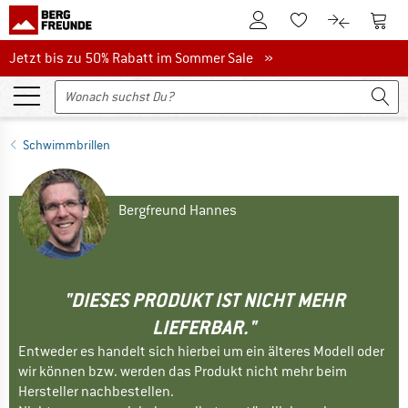
Zum Kundenkonto
Zum 
Zum Merkzettel.
Zum Produk
Jetzt bis zu 50% Rabatt im Sommer Sale
Jetzt bis zu 50% Rabatt im Sommer Sale »
Schwimmbrillen
Bergfreund Hannes
"DIESES PRODUKT IST NICHT MEHR
LIEFERBAR."
Entweder es handelt sich hierbei um ein älteres Modell oder
wir können bzw. werden das Produkt nicht mehr beim
Hersteller nachbestellen.