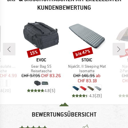
KUNDENBEWERTUNG
bis 47%
15%
45
Rabatt
Rabatt
Raba
KE
MARKE
MARKE
C
EVOC
STOIC
Artikel
Artikel
Arti
teel Bottle 500
Gear Bag 55
NijakSt. II Sleeping Mat
Nja
ruppe
Produktgruppe
Produktgruppe
Prod
asche
Reisetasche
Isomatte
2-Pe
eis
duzierter Preis
Preis
reduzierter Preis
Preis
reduzierter Preis
CHF 4.99
CHF 97.95
CHF 83.26
CHF 146.95
ab
CH
CHF 83.18
CH
.6
(
20
)
4.8
(
5
)
4.3
(
23
)
BEWERTUNGSÜBERSICHT