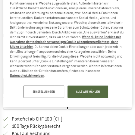
Funktionen unserer Website zu gewährleisten. Außerdem bieten wir
zusätzliche Dienste und Funktionen an, analysieren unseren Datenverkehr,
um Inhalte und Werbung zu personalisieren, bzw. Social Media-Funktionen
bereitzustellen. Dadurch erfahren auch unsere Social Media-, Werbe- und
Analysepartner von deiner Nutzung unserer Website; diese sitzen teilweise in
Drittländern ohne angemessene Garantien zum Schutz deiner Daten, etwa vor
dem Zugriff durch Behörden. Durch Anklicken von „Alle auswählen“ erklärst du
Detailansichten
dich damit einverstanden, dass wir so verfahren.
Wenn du keine Cookies mit
Ausnahme der technisch notwendigen Cookie akzeptieren möchtest, dann
klicke bitte hier
. Du kannst deine Cookie Einstellungen aber auch jederzeit in
den „Einstellungen“ anpassen und einzelne Kategorien auswählen. Deine
Einwilligung ist freiwillig, für die Nutzung dieser Website nicht notwendig und
kann jederzeit unter „Cookie Einstellungen“ im unteren Bereich unserer
Webseite widerrufen oder erstmals vergeben werden. Weitere Informationen,
auch zu Risiken der Drittlandstransfers, findest du in unseren
Datenschutzhinweisen
.
NICHT MEHR LIEFERBAR
EINSTELLUNGEN
ALLE AUSWÄHLEN
MERKEN
VERGLEICHEN
Finde mehr Informationen zu den Ver
Portofrei ab CHF 100 (CH)
Gehe hier zu den Rückgabe-Richtlinie
100 Tage Rückgaberecht
Finde die Zahlungs-Infos hier! Öffnet sich 
Kauf auf Rechnung