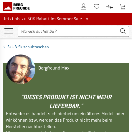
Zum Kundenkonto
Zum 
Zum Merkzettel.
Zum Produk
Jetzt bis zu 50% Rabatt im Sommer Sale
Jetzt bis zu 50% Rabatt im Sommer Sale »
Ski- & Skischuhtaschen
Bergfreund Max
"DIESES PRODUKT IST NICHT MEHR
LIEFERBAR."
Entweder es handelt sich hierbei um ein älteres Modell oder
wir können bzw. werden das Produkt nicht mehr beim
Hersteller nachbestellen.