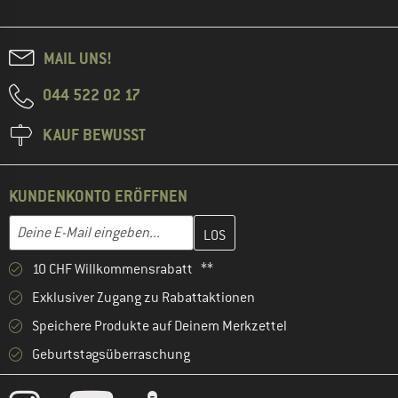
MAIL UNS!
044 522 02 17
KAUF BEWUSST
KUNDENKONTO ERÖFFNEN
Gib hier deine E-Mail-Adresse ein und erstelle im nächsten Schri
E-Mail-Adresse
10 CHF Willkommensrabatt **
Exklusiver Zugang zu Rabattaktionen
Speichere Produkte auf Deinem Merkzettel
Geburtstagsüberraschung