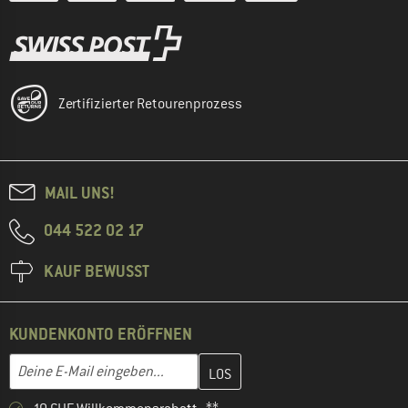
Zertifizierter Retourenprozess
MAIL UNS!
044 522 02 17
KAUF BEWUSST
KUNDENKONTO ERÖFFNEN
Gib hier deine E-Mail-Adresse ein und erstelle im nächsten Schri
E-Mail-Adresse