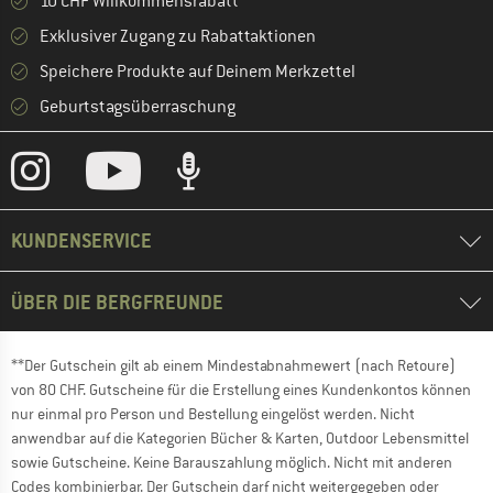
10 CHF Willkommensrabatt **
Exklusiver Zugang zu Rabattaktionen
Speichere Produkte auf Deinem Merkzettel
Geburtstagsüberraschung
KUNDENSERVICE
ÜBER DIE BERGFREUNDE
**Der Gutschein gilt ab einem Mindestabnahmewert (nach Retoure)
von 80 CHF. Gutscheine für die Erstellung eines Kundenkontos können
nur einmal pro Person und Bestellung eingelöst werden. Nicht
anwendbar auf die Kategorien Bücher & Karten, Outdoor Lebensmittel
sowie Gutscheine. Keine Barauszahlung möglich. Nicht mit anderen
Codes kombinierbar. Der Gutschein darf nicht weitergegeben oder