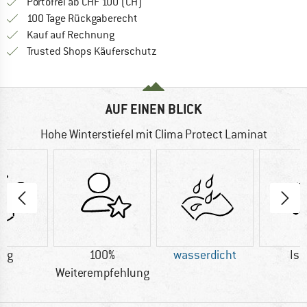
Finde mehr Informationen zu den Ver
Portofrei ab CHF 100 (CH)
Gehe hier zu den Rückgabe-Richtlinie
100 Tage Rückgaberecht
Finde die Zahlungs-Infos hier! Öffnet sich 
Kauf auf Rechnung
Finde alle Infos hier!
Trusted Shops Käuferschutz
AUF EINEN BLICK
Hohe Winterstiefel mit Clima Protect Laminat
0 g
100%
wasserdicht
Iso
Weiterempfehlung