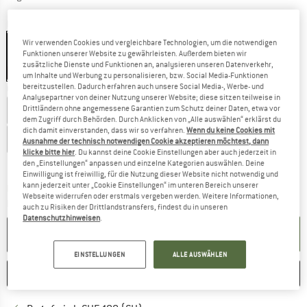
Farbe:
Black Blue
Wir verwenden Cookies und vergleichbare Technologien, um die notwendigen
Funktionen unserer Website zu gewährleisten. Außerdem bieten wir
zusätzliche Dienste und Funktionen an, analysieren unseren Datenverkehr,
20%
20%
um Inhalte und Werbung zu personalisieren, bzw. Social Media-Funktionen
bereitzustellen. Dadurch erfahren auch unsere Social Media-, Werbe- und
Grösse wählen:
Analysepartner von deiner Nutzung unserer Website; diese sitzen teilweise in
Drittländern ohne angemessene Garantien zum Schutz deiner Daten, etwa vor
EU
28
EU
29
EU
30
EU
31
EU
32
dem Zugriff durch Behörden. Durch Anklicken von „Alle auswählen“ erklärst du
dich damit einverstanden, dass wir so verfahren.
Wenn du keine Cookies mit
EU
33
EU
34
EU
35
EU
36
EU
37
Ausnahme der technisch notwendigen Cookie akzeptieren möchtest, dann
klicke bitte hier
. Du kannst deine Cookie Einstellungen aber auch jederzeit in
Grössentabelle
den „Einstellungen“ anpassen und einzelne Kategorien auswählen. Deine
Einwilligung ist freiwillig, für die Nutzung dieser Website nicht notwendig und
kann jederzeit unter „Cookie Einstellungen“ im unteren Bereich unserer
Der Link öffnet sich in einer Infobox und beinhaltet
Lieferzeit: 3-5 Werktage
Webseite widerrufen oder erstmals vergeben werden. Weitere Informationen,
Menge:
auch zu Risiken der Drittlandstransfers, findest du in unseren
Datenschutzhinweisen
.
IN DEN WARENKORB
EINSTELLUNGEN
ALLE AUSWÄHLEN
MERKEN
VERGLEICHEN