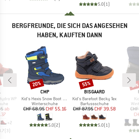
5.0
(
1
)
BERGFREUNDE, DIE SICH DAS ANGESEHEN
HABEN, KAUFTEN DANN
bis
20%
55%
Rabatt
Rabatt
Raba
KE
MARKE
MARKE
L
CMP
BISGAARD
Artikel
Artikel
Art
 Hydro WP
Kid's Hexis Snow Boot Waterproof
Kid's Barefoot Becky Tex
Ki
ruppe
Produktgruppe
Produktgruppe
Pro
huhe
Winterschuhe
Barfussschuhe
Win
eis
duzierter Preis
Preis
reduzierter Preis
Preis
reduzierter Preis
95
ab
CHF 68.95
CHF 55.16
CHF 87.95
CHF 39.58
CHF
.37
CH
+
2
5.0
(
2
)
5.0
(
1
)
3.7
(
3
)