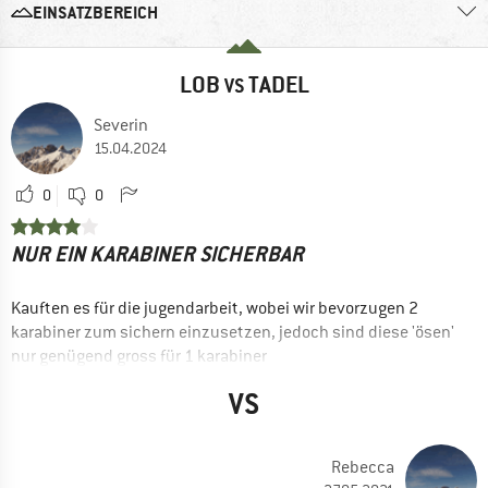
EINSATZBEREICH
LOB
TADEL
VS
Severin
15.04.2024
0
0
NUR EIN KARABINER SICHERBAR
Kauften es für die jugendarbeit, wobei wir bevorzugen 2
karabiner zum sichern einzusetzen, jedoch sind diese 'ösen'
nur genügend gross für 1 karabiner
VORTEILE
VS
Gut einzustellen
Robust
Rebecca