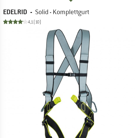
EDELRID
-
Solid - Komplettgurt
4,1
(10)