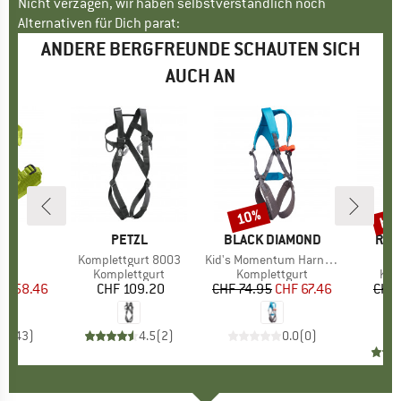
Nicht verzagen, wir haben selbstverständlich noch
Alternativen für Dich parat:
ANDERE BERGFREUNDE SCHAUTEN SICH
AUCH AN
bis
10%
Rabatt
Raba
E
ID
MARKE
PETZL
MARKE
BLACK DIAMOND
MAR
ROC
inn
Artikel
Komplettgurt 8003
Artikel
Kid's Momentum Harness FL Body
tgruppe
urt
Produktgruppe
Komplettgurt
Produktgruppe
Komplettgurt
Pro
Kom
eis
duzierter Preis
HF 58.46
CHF 109.20
Preis
CHF 74.95
Preis
reduzierter Preis
CHF 67.46
CHF 
CH
.9
(
43
)
4.5
(
2
)
0.0
(
0
)