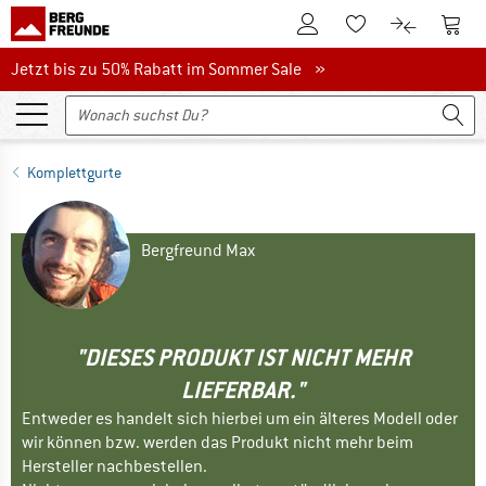
Zum Kundenkonto
Zum 
Zum Merkzettel.
Zum Produk
Jetzt bis zu 50% Rabatt im Sommer Sale
Jetzt bis zu 50% Rabatt im Sommer Sale »
Komplettgurte
Bergfreund Max
"DIESES PRODUKT IST NICHT MEHR
LIEFERBAR."
Entweder es handelt sich hierbei um ein älteres Modell oder
wir können bzw. werden das Produkt nicht mehr beim
Hersteller nachbestellen.