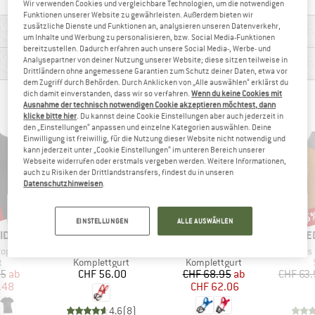
Wir verwenden Cookies und vergleichbare Technologien, um die notwendigen
Funktionen unserer Website zu gewährleisten. Außerdem bieten wir
zusätzliche Dienste und Funktionen an, analysieren unseren Datenverkehr,
MATERIALINFOS & FEATURES
um Inhalte und Werbung zu personalisieren, bzw. Social Media-Funktionen
bereitzustellen. Dadurch erfahren auch unsere Social Media-, Werbe- und
PRODUKTBESCHREIBUNG
Analysepartner von deiner Nutzung unserer Website; diese sitzen teilweise in
Drittländern ohne angemessene Garantien zum Schutz deiner Daten, etwa vor
dem Zugriff durch Behörden. Durch Anklicken von „Alle auswählen“ erklärst du
dich damit einverstanden, dass wir so verfahren.
Wenn du keine Cookies mit
KOMPLETTGURTE TOPSELLER
Ausnahme der technisch notwendigen Cookie akzeptieren möchtest, dann
klicke bitte hier
. Du kannst deine Cookie Einstellungen aber auch jederzeit in
den „Einstellungen“ anpassen und einzelne Kategorien auswählen. Deine
Einwilligung ist freiwillig, für die Nutzung dieser Website nicht notwendig und
kann jederzeit unter „Cookie Einstellungen“ im unteren Bereich unserer
Webseite widerrufen oder erstmals vergeben werden. Weitere Informationen,
auch zu Risiken der Drittlandstransfers, findest du in unseren
Datenschutzhinweisen
.
bis 10%
45
Rabatt
Raba
EINSTELLUNGEN
ALLE AUSWÄHLEN
MARKE
MARKE
M
ID
OCUN
OCUN
E
Artikel
Artikel
Artikel
ope II
Kid's Mojo
Kid's Doppler
Women's San
ktgruppe
Produktgruppe
Produktgruppe
t
Komplettgurt
Komplettgurt
eis
duzierter Preis
Preis
Preis
reduzierter Preis
95
ab
CHF 56.00
CHF 68.95
ab
CHF 63.
.48
CHF 62.06
4.6
(
8
)