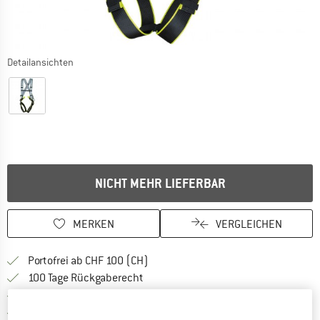
Detailansichten
NICHT MEHR LIEFERBAR
MERKEN
VERGLEICHEN
Finde mehr Informationen zu den Ver
Portofrei ab CHF 100 (CH)
Gehe hier zu den Rückgabe-Richtlinie
100 Tage Rückgaberecht
Finde die Zahlungs-Infos hier! Öffnet sich 
Kauf auf Rechnung
Finde alle Infos hier!
Trusted Shops Käuferschutz