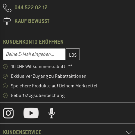
044 522 02 17
KAUF BEWUSST
KUNDENKONTO ERÖFFNEN
Gib hier deine E-Mail-Adresse ein und erstelle im nächsten Schri
E-Mail-Adresse
10 CHF Willkommensrabatt **
Exklusiver Zugang zu Rabattaktionen
Speichere Produkte auf Deinem Merkzettel
Geburtstagsüberraschung
KUNDENSERVICE