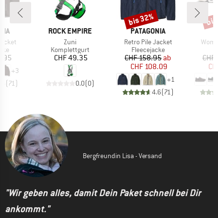
bis 32%
bis
Rabatt
Raba
MARKE
MARKE
NIA
ROCK EMPIRE
PATAGONIA
Artikel
Artikel
Artike
Jacket
Zuni
Retro Pile Jacket
Women
gruppe
Produktgruppe
Produktgruppe
P
cke
Komplettgurt
Fleecejacke
S
eis
Preis
Preis
reduzierter Preis
8.95
CHF 49.35
CHF 158.95
ab
CHF 
CHF 108.09
CH
+
3
+
1
.6
(
71
)
0.0
(
0
)
4.6
(
71
)
Bergfreundin Lisa - Versand
"Wir geben alles, damit Dein Paket schnell bei Dir
ankommt."