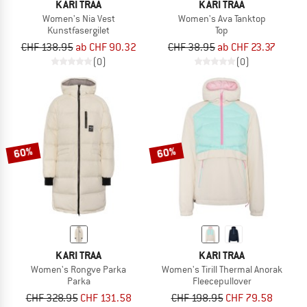
KARI TRAA
KARI TRAA
Women's Nia Vest
Women's Ava Tanktop
Kunstfasergilet
Top
CHF 138.95
ab CHF 90.32
CHF 38.95
ab CHF 23.37
(0)
(0)
60%
60%
KARI TRAA
KARI TRAA
Women's Rongve Parka
Women's Tirill Thermal Anorak
Parka
Fleecepullover
CHF 328.95
CHF 131.58
CHF 198.95
CHF 79.58