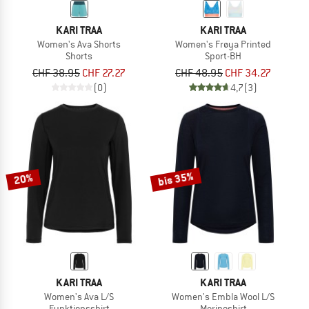
KARI TRAA
KARI TRAA
Women's Ava Shorts
Women's Frøya Printed
Shorts
Sport-BH
CHF 38.95
CHF 27.27
CHF 48.95
CHF 34.27
(0)
4,7
(3)
bis 35%
20%
KARI TRAA
KARI TRAA
Women's Ava L/S
Women's Embla Wool L/S
Funktionsshirt
Merinoshirt