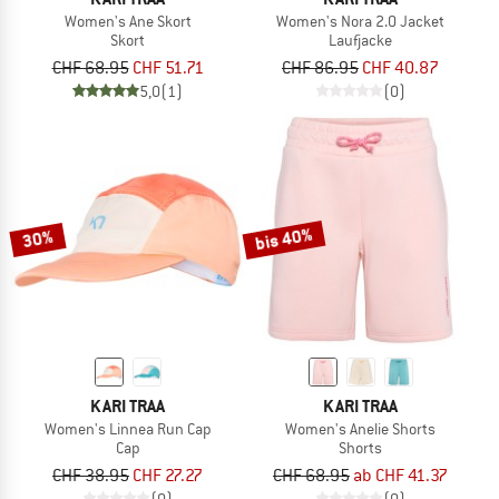
Women's Ane Skort
Women's Nora 2.0 Jacket
Skort
Laufjacke
CHF 68.95
CHF 51.71
CHF 86.95
CHF 40.87
5,0
(1)
(0)
bis 40%
30%
KARI TRAA
KARI TRAA
Women's Linnea Run Cap
Women's Anelie Shorts
Cap
Shorts
CHF 38.95
CHF 27.27
CHF 68.95
ab CHF 41.37
(0)
(0)