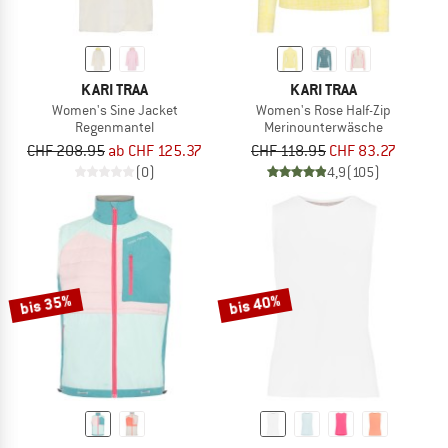
KARI TRAA
KARI TRAA
Women's Sine Jacket
Women's Rose Half-Zip
Regenmantel
Merinounterwäsche
CHF 208.95
ab CHF 125.37
CHF 118.95
CHF 83.27
(0)
4,9
(105)
bis 35%
bis 40%