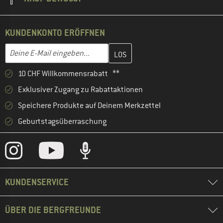
KUNDENKONTO ERÖFFNEN
Gib hier deine E-Mail-Adresse ein und erstelle im nächsten Schri
E-Mail-Adresse
10 CHF Willkommensrabatt **
Exklusiver Zugang zu Rabattaktionen
Speichere Produkte auf Deinem Merkzettel
Geburtstagsüberraschung
KUNDENSERVICE
ÜBER DIE BERGFREUNDE