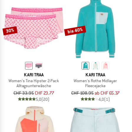
bis 40%
30%
KARI TRAA
KARI TRAA
Women's Tina Hipster 2-Pack
Women's Rothe Midlayer
Alltagsunterwäsche
Fleecejacke
CHF 33.95
CHF 23.77
CHF 108.95
ab CHF 65.37
5,0
(20)
4,0
(1)