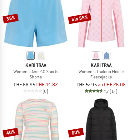
bis 55%
35%
KARI TRAA
KARI TRAA
Women's Ane 2.0 Shorts
Women's Thalena Fleece
Shorts
Fleecejacke
CHF 68.95
CHF 44.82
CHF 57.95
ab CHF 26.08
(0)
4,7
(17)
40%
60%