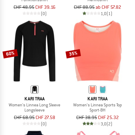
CHF 48.95
CHF 39.16
CHF 88.95
ab CHF 57.82
(0)
1,0
(1)
60%
35%
KARI TRAA
KARI TRAA
Women's Linnea Long Sleeve
Women's Linnea Sports Top
Longsleeve
Sport-BH
CHF 68.95
CHF 27.58
CHF 38.95
CHF 25.32
(0)
3,0
(2)