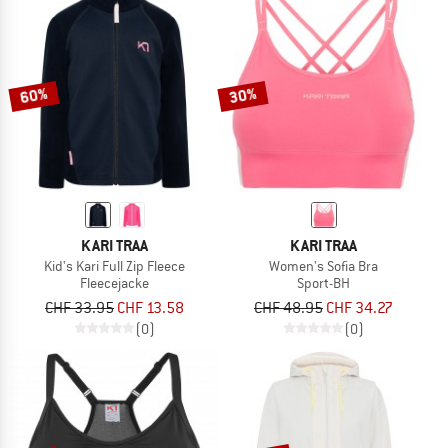
60%
30%
KARI TRAA
KARI TRAA
Kid's Kari Full Zip Fleece
Women's Sofia Bra
Fleecejacke
Sport-BH
CHF 33.95
CHF 13.58
CHF 48.95
CHF 34.27
(0)
(0)