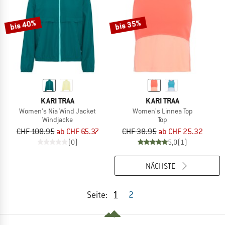
bis 40%
bis 35%
KARI TRAA
KARI TRAA
Women's Nia Wind Jacket
Women's Linnea Top
Windjacke
Top
CHF 108.95
ab CHF 65.37
CHF 38.95
ab CHF 25.32
(0)
5,0
(1)
NÄCHSTE
1
Seite:
2