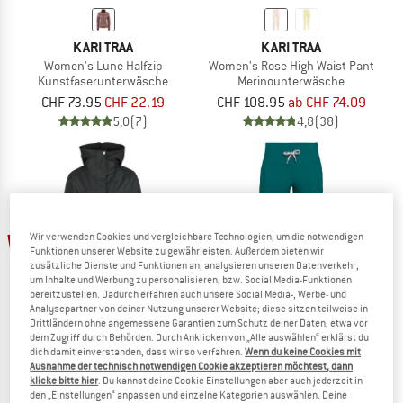
KARI TRAA
KARI TRAA
Women's Lune Halfzip
Women's Rose High Waist Pant
Kunstfaserunterwäsche
Merinounterwäsche
CHF 73.95
CHF 22.19
CHF 108.95
ab CHF 74.09
5,0
(7)
4,8
(38)
55%
20%
Wir verwenden Cookies und vergleichbare Technologien, um die notwendigen
Funktionen unserer Website zu gewährleisten. Außerdem bieten wir
zusätzliche Dienste und Funktionen an, analysieren unseren Datenverkehr,
um Inhalte und Werbung zu personalisieren, bzw. Social Media-Funktionen
bereitzustellen. Dadurch erfahren auch unsere Social Media-, Werbe- und
Analysepartner von deiner Nutzung unserer Website; diese sitzen teilweise in
Drittländern ohne angemessene Garantien zum Schutz deiner Daten, etwa vor
dem Zugriff durch Behörden. Durch Anklicken von „Alle auswählen“ erklärst du
dich damit einverstanden, dass wir so verfahren.
Wenn du keine Cookies mit
Ausnahme der technisch notwendigen Cookie akzeptieren möchtest, dann
KARI TRAA
KARI TRAA
klicke bitte hier
. Du kannst deine Cookie Einstellungen aber auch jederzeit in
Women's Tesdal Parka
Women's Anelie Tights
den „Einstellungen“ anpassen und einzelne Kategorien auswählen. Deine