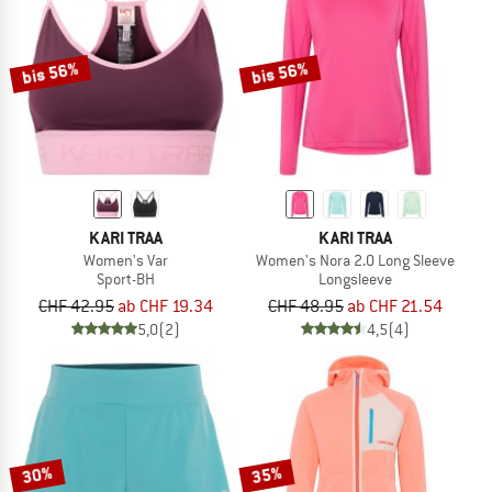
bis 56%
bis 56%
KARI TRAA
KARI TRAA
Women's Var
Women's Nora 2.0 Long Sleeve
Sport-BH
Longsleeve
CHF 42.95
ab CHF 19.34
CHF 48.95
ab CHF 21.54
5,0
(2)
4,5
(4)
30%
35%