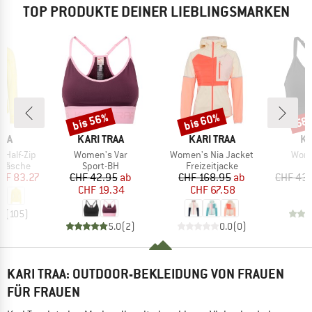
TOP PRODUKTE DEINER LIEBLINGSMARKEN
bis 56%
bis 60%
58
Rabatt
Rabatt
Raba
MARKE
MARKE
MA
RAA
KARI TRAA
KARI TRAA
KA
Artikel
Artikel
Artik
 Half-Zip
Women's Var
Women's Nia Jacket
Wome
ppe
Produktgruppe
Produktgruppe
P
rwäsche
Sport-BH
Freizeitjacke
S
eis
duzierter Preis
Preis
reduzierter Preis
Preis
reduzierter Preis
HF 83.27
CHF 42.95
ab
CHF 168.95
ab
CHF 43
CHF 19.34
CHF 67.58
.9
(
105
)
5.0
(
2
)
0.0
(
0
)
KARI TRAA: OUTDOOR-BEKLEIDUNG VON FRAUEN
FÜR FRAUEN