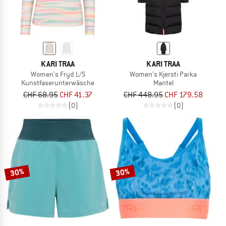
KARI TRAA
KARI TRAA
Women's Fryd L/S
Women's Kjersti Parka
Kunstfaserunterwäsche
Mantel
CHF 68.95
CHF 41.37
CHF 448.95
CHF 179.58
(0)
(0)
30%
30%