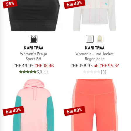
bis 40%
58%
KARI TRAA
KARI TRAA
Women's Frøya
Women's Luna Jacket
Sport-BH
Regenjacke
CHF 43.95
CHF 18.46
CHF 158.95
ab CHF 95.37
5,0
(1)
(0)
bis 40%
bis 60%