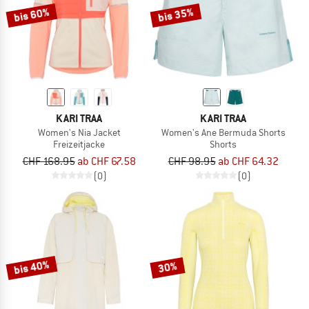
bis 60%
bis 35%
KARI TRAA
KARI TRAA
Women's Nia Jacket
Women's Ane Bermuda Shorts
Freizeitjacke
Shorts
CHF 168.95
ab CHF 67.58
CHF 98.95
ab CHF 64.32
(0)
(0)
bis 40%
30%