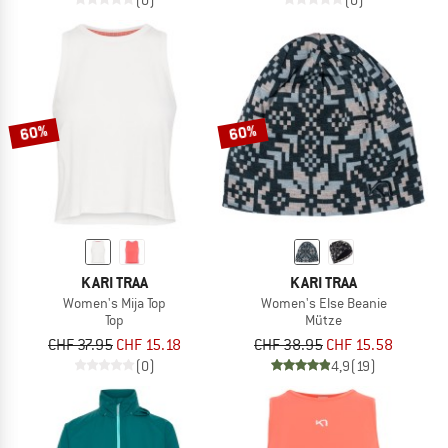
60%
60%
KARI TRAA
KARI TRAA
Women's Mija Top
Women's Else Beanie
Top
Mütze
CHF 37.95
CHF 15.18
CHF 38.95
CHF 15.58
(0)
4,9
(19)