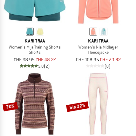
KARI TRAA
KARI TRAA
Women's Mija Training Shorts
Women's Nia Midlayer
Shorts
Fleecejacke
CHF 68.95
CHF 48.27
CHF 108.95
CHF 70.82
5,0
(2)
(0)
bis 32%
70%