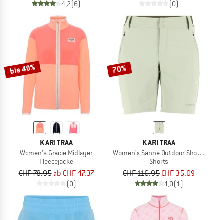
4,2
(6)
(0)
bis 40%
70%
KARI TRAA
KARI TRAA
Women's Gracie Midlayer
Women's Sanne Outdoor Shorts 8''
Fleecejacke
Shorts
CHF 78.95
ab CHF 47.37
CHF 116.95
CHF 35.09
(0)
4,0
(1)