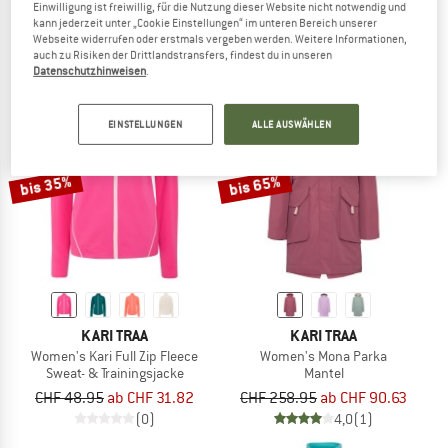
Mantel
Trekkinghose
Einwilligung ist freiwillig, für die Nutzung dieser Website nicht notwendig und
kann jederzeit unter „Cookie Einstellungen“ im unteren Bereich unserer
CHF 238.95
CHF 107.53
CHF 118.95
CHF 95.16
Webseite widerrufen oder erstmals vergeben werden. Weitere Informationen,
4,5
(6)
(0)
auch zu Risiken der Drittlandstransfers, findest du in unseren
Datenschutzhinweisen
.
EINSTELLUNGEN
ALLE AUSWÄHLEN
bis 35%
bis 65%
KARI TRAA
KARI TRAA
Women's Kari Full Zip Fleece
Women's Mona Parka
Sweat- & Trainingsjacke
Mantel
CHF 48.95
ab CHF 31.82
CHF 258.95
ab CHF 90.63
(0)
4,0
(1)