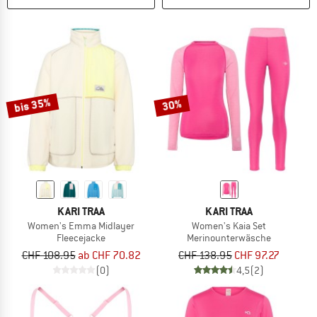
bis 35%
30%
KARI TRAA
KARI TRAA
Women's Emma Midlayer
Women's Kaia Set
Fleecejacke
Merinounterwäsche
CHF 108.95
ab CHF 70.82
CHF 138.95
CHF 97.27
(0)
4,5
(2)