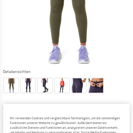
Detailansichten
Ursprünglicher Preis :
Preis:
CHF
48.95
CHF
36.71
inkl. MwSt., zollfreie Lieferung
Wir verwenden Cookies und vergleichbare Technologien, um die notwendigen
Informationen zu den Versandkosten. Öffnet sich in ei
zzgl. Versandkosten
Funktionen unserer Website zu gewährleisten. Außerdem bieten wir
zusätzliche Dienste und Funktionen an, analysieren unseren Datenverkehr,
um Inhalte und Werbung zu personalisieren, bzw. Social Media-Funktionen