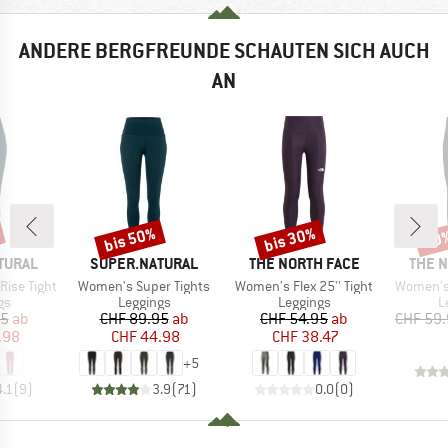
ANDERE BERGFREUNDE SCHAUTEN SICH AUCH
AN
bis 50%
bis 30%
20
Rabatt
Rabatt
Raba
MARKE
MARKE
MARK
TURAL
SUPER.NATURAL
THE NORTH FACE
THE 
Artikel
Artikel
Artikel
ise Tight
Women's Super Tights
Women's Flex 25'' Tight
Women's 
tgruppe
Produktgruppe
Produktgruppe
P
gs
Leggings
Leggings
L
eis
duzierter Preis
Preis
reduzierter Preis
Preis
reduzierter Preis
95
ab
CHF 89.95
ab
CHF 54.95
ab
CHF 59
.98
CHF 44.98
CHF 38.47
+
5
4.1
(
9
)
3.9
(
71
)
0.0
(
0
)