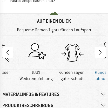
Finde alle Infos hier!
Trusted Shops Käuferschutz
AUF EINEN BLICK
Bequeme Damen-Tights für den Laufsport
faser
100%
Kunden sagen:
Kunden
Weiterempfehlung
guter Schnitt
atmun
MATERIALINFOS & FEATURES
PRODUKTBESCHREIBUNG