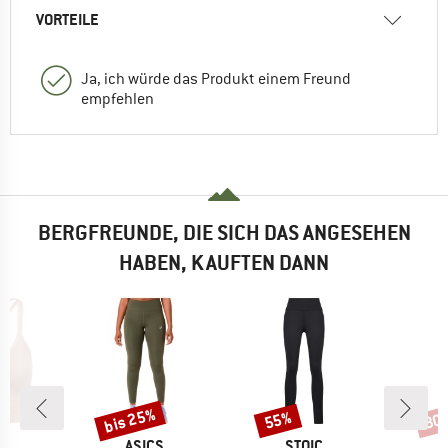
VORTEILE
Ja, ich würde das Produkt einem Freund
empfehlen
BERGFREUNDE, DIE SICH DAS ANGESEHEN
HABEN, KAUFTEN DANN
bis 25%
55%
30
Rabatt
Rabatt
Raba
KE
MARKE
MARKE
C
ASICS
STOIC