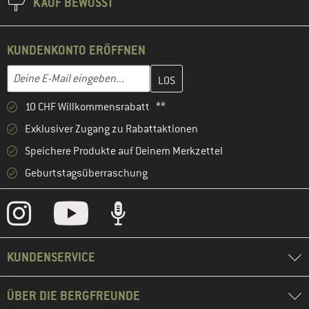
KAUF BEWUSST
KUNDENKONTO ERÖFFNEN
Gib hier deine E-Mail-Adresse ein und erstelle im nächsten Schri
E-Mail-Adresse
10 CHF Willkommensrabatt **
Exklusiver Zugang zu Rabattaktionen
Speichere Produkte auf Deinem Merkzettel
Geburtstagsüberraschung
KUNDENSERVICE
ÜBER DIE BERGFREUNDE