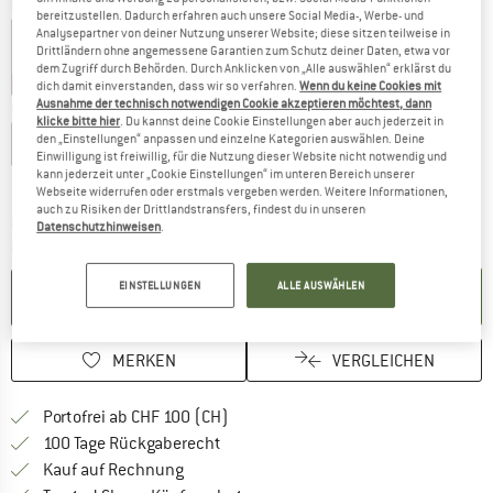
Farbe:
Dark Olive
bereitzustellen. Dadurch erfahren auch unsere Social Media-, Werbe- und
Analysepartner von deiner Nutzung unserer Website; diese sitzen teilweise in
Drittländern ohne angemessene Garantien zum Schutz deiner Daten, etwa vor
dem Zugriff durch Behörden. Durch Anklicken von „Alle auswählen“ erklärst du
20%
25%
dich damit einverstanden, dass wir so verfahren.
Wenn du keine Cookies mit
Ausnahme der technisch notwendigen Cookie akzeptieren möchtest, dann
Grösse wählen:
klicke bitte hier
. Du kannst deine Cookie Einstellungen aber auch jederzeit in
den „Einstellungen“ anpassen und einzelne Kategorien auswählen. Deine
XS
S
M
L
XL
XXL
Einwilligung ist freiwillig, für die Nutzung dieser Website nicht notwendig und
kann jederzeit unter „Cookie Einstellungen“ im unteren Bereich unserer
Grössentabelle
Webseite widerrufen oder erstmals vergeben werden. Weitere Informationen,
auch zu Risiken der Drittlandstransfers, findest du in unseren
Der Link öffnet sich in einer Infobox und beinhaltet
Lieferzeit: 3-5 Werktage
Datenschutzhinweisen
.
Menge:
EINSTELLUNGEN
ALLE AUSWÄHLEN
IN DEN WARENKORB
MERKEN
VERGLEICHEN
Finde mehr Informationen zu den Ver
Portofrei ab CHF 100 (CH)
Gehe hier zu den Rückgabe-Richtlinie
100 Tage Rückgaberecht
Finde die Zahlungs-Infos hier! Öffnet sich 
Kauf auf Rechnung