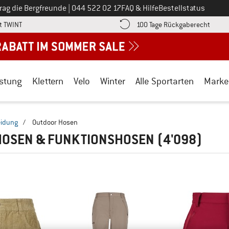
Ruf uns an unter
rag die Bergfreunde
|
044 522 02 17
FAQ & Hilfe
Bestellstatus
Finde die Zahlungs-Infos hier! Öffnet sich in einer Infobox
Gehe h
t TWINT
100 Tage Rückgaberecht
stung
Klettern
Velo
Winter
Alle Sportarten
Marke
eidung
/
Outdoor Hosen
HOSEN & FUNKTIONSHOSEN
(4'098)