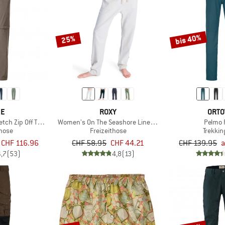
bis 40%
25%
DE
ROXY
ORTO
tch Zip Off T-Zip Pants II
Women's On The Seashore Linen Cargo Trousers
Pelmo 
ghose
Freizeithose
Trekki
 CHF 116.96
CHF 58.95
CHF 44.21
CHF 139.95
a
4,7
(53)
4,8
(13)