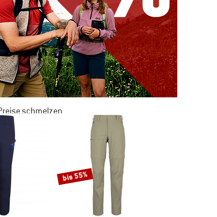
 Preise schmelzen
 ZU 50% RABATT
M SOMMER SALE
bis 55%