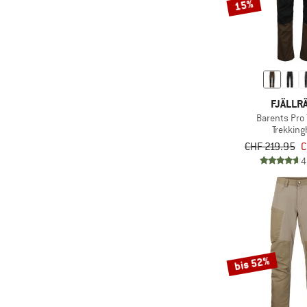
15%
(80)
Fjällräven
(21)
FOX Racing
(5)
Goldbergh
(55)
Gonso
(1)
GOSOAKY
FJÄLLR
(9)
GripGrab
Barents Pro
Trekkin
(25)
Haglöfs
CHF 219.95
C
(10)
Halo
4
(41)
Heber Peak
(20)
Helly Hansen
(8)
Hey Honey
(17)
HOKA
bis 52%
(1)
Holden
(10)
Horsefeathers