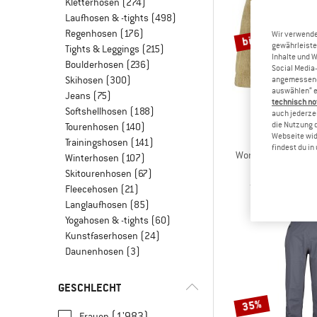
Kletterhosen
(274)
Laufhosen & -tights
(498)
Regenhosen
(176)
bis 30%
Wir verwende
gewährleiste
Tights & Leggings
(215)
Inhalte und 
Boulderhosen
(236)
Social Media-
Skihosen
(300)
angemessene 
auswählen“ e
Jeans
(75)
technisch no
Softshellhosen
(188)
auch jederzei
die Nutzung 
Tourenhosen
(140)
Webseite wid
STOI
Trainingshosen
(141)
findest du i
Women's Hemp55 MM
Winterhosen
(107)
Shor
Skitourenhosen
(67)
CHF 68.95
ab
Fleecehosen
(21)
Langlaufhosen
(85)
Yogahosen & -tights
(60)
Kunstfaserhosen
(24)
Daunenhosen
(3)
GESCHLECHT
35%
(1'983)
Frauen