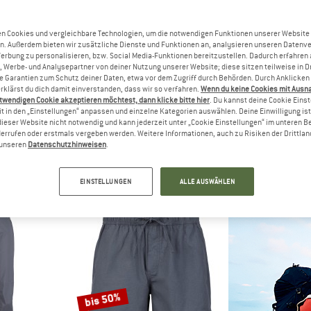
bis 40%
bis 45%
n Cookies und vergleichbare Technologien, um die notwendigen Funktionen unserer Website
n. Außerdem bieten wir zusätzliche Dienste und Funktionen an, analysieren unseren Datenv
Werbung zu personalisieren, bzw. Social Media-Funktionen bereitzustellen. Dadurch erfahren
, Werbe- und Analysepartner von deiner Nutzung unserer Website; diese sitzen teilweise in D
Garantien zum Schutz deiner Daten, etwa vor dem Zugriff durch Behörden. Durch Anklicken 
rklärst du dich damit einverstanden, dass wir so verfahren.
Wenn du keine Cookies mit Ausn
twendigen Cookie akzeptieren möchtest, dann klicke bitte hier
. Du kannst deine Cookie Eins
t in den „Einstellungen“ anpassen und einzelne Kategorien auswählen. Deine Einwilligung ist f
dieser Website nicht notwendig und kann jederzeit unter „Cookie Einstellungen“ im unteren B
errufen oder erstmals vergeben werden. Weitere Informationen, auch zu Risiken der Drittlan
C
HEBER PEAK
HEBER
n unseren
Datenschutzhinweisen
.
XX. Selja Cord Shorts
Woman's MapleHe. Trekking Zip-off Pants
Woman's MapleHe.
ts
Zip-Off-Hose
Sho
 CHF 48.27
CHF 107.95
ab CHF 64.77
CHF 78.95
a
EINSTELLUNGEN
ALLE AUSWÄHLEN
4,4
(12)
4,0
(3)
bis 50%