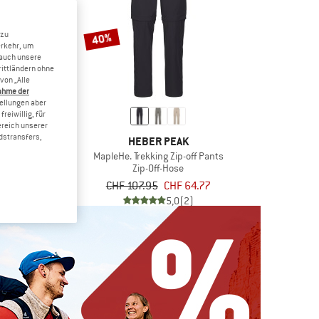
 zu
40%
erkehr, um
 auch unsere
rittländern ohne
von „Alle
ahme der
tellungen aber
reiwillig, für
ereich unserer
dstransfers,
 PEAK
HEBER PEAK
 Trekking Shorts
MapleHe. Trekking Zip-off Pants
rts
Zip-Off-Hose
b CHF 43.42
CHF 107.95
CHF 64.77
4,8
(6)
5,0
(2)