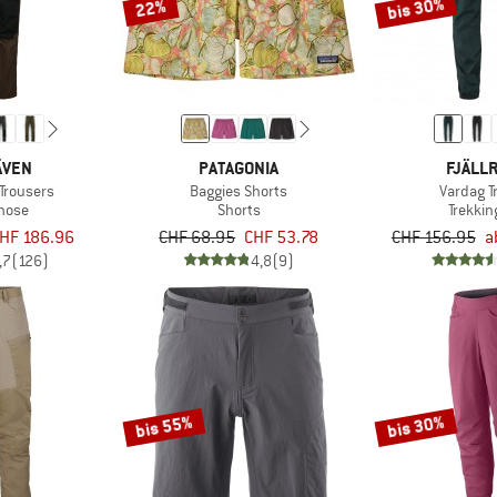
bis 30%
22%
ÄVEN
PATAGONIA
FJÄLL
 Trousers
Baggies Shorts
Vardag T
ghose
Shorts
Trekki
HF 186.96
CHF 68.95
CHF 53.78
CHF 156.95
a
,7
(126)
4,8
(9)
bis 55%
bis 30%