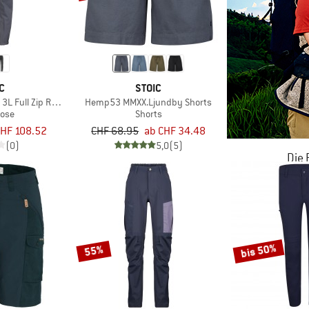
C
STOIC
L Full Zip Rain Pants II
Hemp53 MMXX.Ljundby Shorts
ose
Shorts
HF 108.52
CHF 68.95
ab CHF 34.48
(0)
5,0
(5)
Die
JETZT BIS
ZU
bis 50%
55%