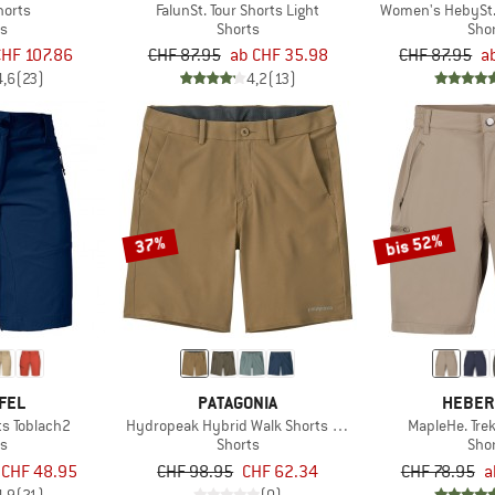
horts
FalunSt. Tour Shorts Light
Women's HebySt. 
ts
Shorts
Sho
CHF 107.86
CHF 87.95
ab CHF 35.98
CHF 87.95
a
4,6
(23)
4,2
(13)
bis 52%
37%
FEL
PATAGONIA
HEBER
s Toblach2
Hydropeak Hybrid Walk Shorts 18''
MapleHe. Tre
ts
Shorts
Sho
 CHF 48.95
CHF 98.95
CHF 62.34
CHF 78.95
a