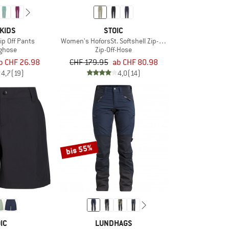
KIDS
STOIC
Zip Off Pants
Women's HoforsSt. Softshell Zip-Off Pants Light
nghose
Zip-Off-Hose
b CHF 26.98
CHF 179.95
ab CHF 80.98
4,7
(19)
4,0
(14)
bis 55%
IC
LUNDHAGS