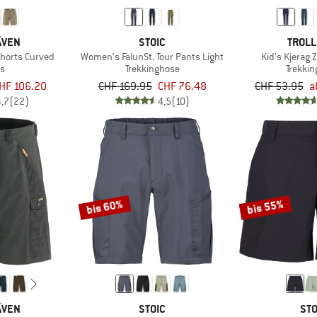
ÄVEN
STOIC
TROLL
horts Curved
Women's FalunSt. Tour Pants Light
Kid's Kjerag 
ts
Trekkinghose
Trekki
HF 106.20
CHF 169.95
CHF 76.48
CHF 53.95
a
4,7
(22)
4,5
(10)
bis 60%
bis 55%
ÄVEN
STOIC
STO