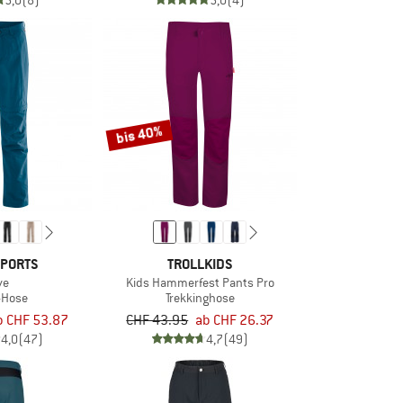
5,0
(8)
5,0
(4)
bis 40%
SPORTS
TROLLKIDS
ve
Kids Hammerfest Pants Pro
f-Hose
Trekkinghose
b CHF 53.87
CHF 43.95
ab CHF 26.37
4,0
(47)
4,7
(49)