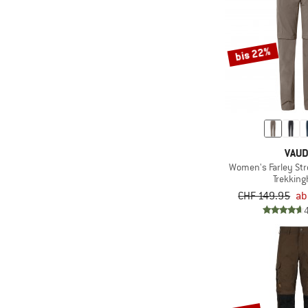
(65)
E9
(8)
Ecoalf
(13)
Edelrid
bis 22%
(1)
Eivy
(8)
ELBSAND
(1)
Element
(10)
Elevenate
VAU
(6)
Elvine
Women's Farley Stre
Trekkin
(28)
Endura
CHF 149.95
ab
(33)
ENDURANCE
(15)
Engel
(3)
Evoc
(2)
Filson
(11)
Finkid