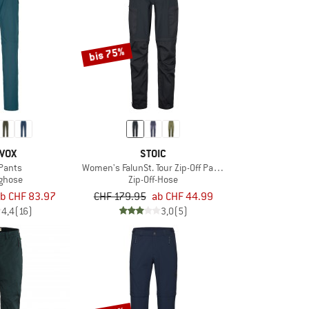
bis 75%
VOX
STOIC
Pants
Women's FalunSt. Tour Zip-Off Pants Light
nghose
Zip-Off-Hose
b CHF 83.97
CHF 179.95
ab CHF 44.99
4,4
(16)
3,0
(5)