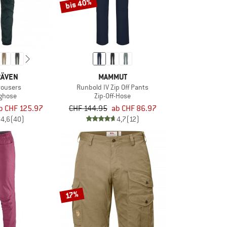
bis 40%
RÄVEN
MAMMUT
rousers
Runbold IV Zip Off Pants
nghose
Zip-Off-Hose
b CHF 125.97
CHF 144.95
ab CHF 86.97
4,6
(40)
4,7
(12)
17%