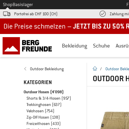
Zum
Shop
Basislager
F
Portofrei ab CHF 100 (CH)
Zahlung mi
Jetzt bis zu 50% Rabatt im Sommer Sale
Bekleidung
Schuhe
Ausrü
Startseite
Outdoor Bekleidung
/
Outdoor Bekl
OUTDOOR 
KATEGORIEN
Outdoor Hosen
(4'098)
Shorts & 3/4-Hosen
(957)
Trekkinghosen
(637)
Velohosen
(754)
Zip-Off Hosen
(138)
Freizeithosen
(433)