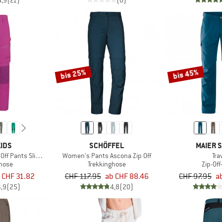
4,9
(21)
(0)
bis 25%
bis 45%
IDS
SCHÖFFEL
MAIER 
-Off Pants Slim Fit
Women's Pants Ascona Zip Off
Tra
ghose
Trekkinghose
Zip-Of
 CHF 31.82
CHF 117.95
ab CHF 88.46
CHF 97.95
a
4,9
(25)
4,8
(20)