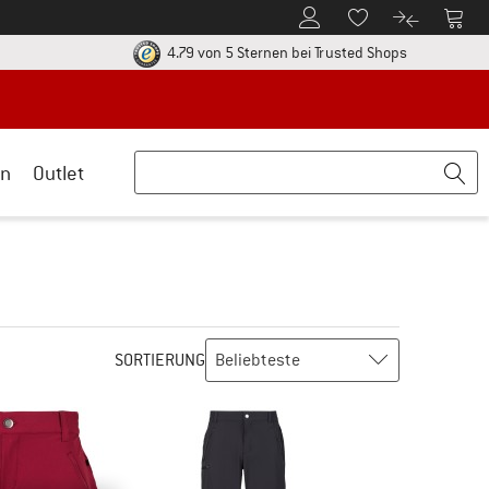
Zum Kundenkonto
Zum 
Zum Merkzettel.
Zum Produk
ier zu den Rückgabe-Richtlinien Öffnet sich in einer Infobox
Finde alle In
4.79 von 5 Sternen
bei Trusted Shops
n
Outlet
SORTIERUNG