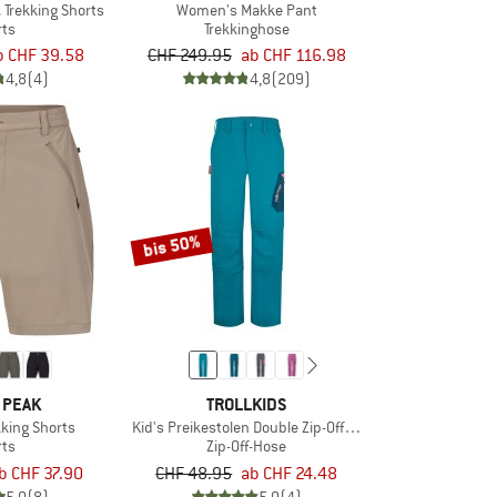
Trekking Shorts
Women's Makke Pant
rts
Trekkinghose
b CHF 39.58
CHF 249.95
ab CHF 116.98
4,8
(4)
4,8
(209)
bis 50%
 PEAK
TROLLKIDS
kking Shorts
Kid's Preikestolen Double Zip-Off Pants
rts
Zip-Off-Hose
b CHF 37.90
CHF 48.95
ab CHF 24.48