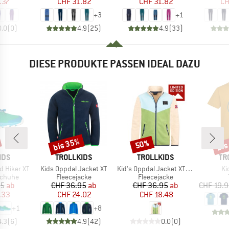
.37
CHF 31.82
CHF 31.82
CH
+
3
+
1
0.0
(
0
)
4.9
(
25
)
4.9
(
33
)
DIESE PRODUKTE PASSEN IDEAL DAZU
bis 35%
bis
50%
Rabatt
Rabatt
Raba
MARKE
MARKE
MA
IDS
TROLLKIDS
TROLLKIDS
TR
Artikel
Artikel
Art
d Hiker XT
Kids Oppdal Jacket XT
Kid's Oppdal Jacket XT Exclusive
Kid
ppe
Produktgruppe
Produktgruppe
schuhe
Fleecejacke
Fleecejacke
eis
duzierter Preis
Preis
reduzierter Preis
Preis
reduzierter Preis
95
ab
CHF 36.95
ab
CHF 36.95
ab
CHF 19.
.33
CHF 24.02
CHF 18.48
+
1
+
8
4.3
(
6
)
4.9
(
42
)
0.0
(
0
)