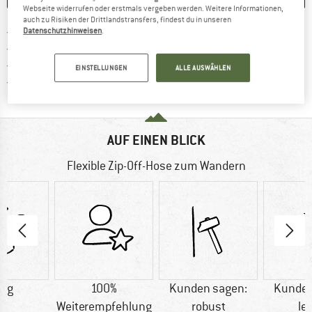
Webseite widerrufen oder erstmals vergeben werden. Weitere Informationen,
auch zu Risiken der Drittlandstransfers, findest du in unseren
Finde mehr Informationen zu den Ver
Portofrei ab CHF 100 (CH)
Datenschutzhinweisen
.
Gehe hier zu den Rückgabe-Richtlinie
100 Tage Rückgaberecht
Finde die Zahlungs-Infos hier! Öffnet sich 
Kauf auf Rechnung
EINSTELLUNGEN
ALLE AUSWÄHLEN
Finde alle Infos hier!
Trusted Shops Käuferschutz
AUF EINEN BLICK
Flexible Zip-Off-Hose zum Wandern
0 g
100%
Kunden sagen:
Kunden
Weiterempfehlung
robust
le