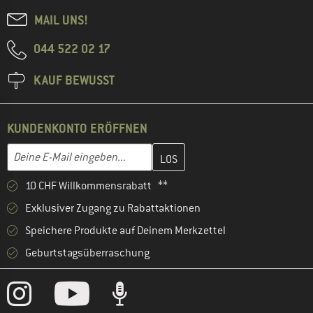
MAIL UNS!
044 522 02 17
KAUF BEWUSST
KUNDENKONTO ERÖFFNEN
Gib hier deine E-Mail-Adresse ein und erstelle im nächsten Schri
E-Mail-Adresse
10 CHF Willkommensrabatt **
Exklusiver Zugang zu Rabattaktionen
Speichere Produkte auf Deinem Merkzettel
Geburtstagsüberraschung