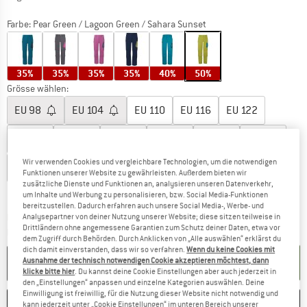
Farbe:
Pear Green / Lagoon Green / Sahara Sunset
35%
35%
35%
35%
40%
50%
Grösse wählen:
EU
98
EU
104
EU
110
EU
116
EU
122
EU
128
EU
134
EU
140
EU
146
EU
152
EU
158
Wir verwenden Cookies und vergleichbare Technologien, um die notwendigen
EU
164
EU
170
EU
176
Funktionen unserer Website zu gewährleisten. Außerdem bieten wir
zusätzliche Dienste und Funktionen an, analysieren unseren Datenverkehr,
Grössentabelle
um Inhalte und Werbung zu personalisieren, bzw. Social Media-Funktionen
bereitzustellen. Dadurch erfahren auch unsere Social Media-, Werbe- und
Der Link öffnet sich in einer Infobox und beinhaltet
Lieferzeit: 3-5 Werktage
Analysepartner von deiner Nutzung unserer Website; diese sitzen teilweise in
Drittländern ohne angemessene Garantien zum Schutz deiner Daten, etwa vor
Menge:
dem Zugriff durch Behörden. Durch Anklicken von „Alle auswählen“ erklärst du
dich damit einverstanden, dass wir so verfahren.
Wenn du keine Cookies mit
IN DEN WARENKORB
Ausnahme der technisch notwendigen Cookie akzeptieren möchtest, dann
klicke bitte hier
. Du kannst deine Cookie Einstellungen aber auch jederzeit in
den „Einstellungen“ anpassen und einzelne Kategorien auswählen. Deine
Einwilligung ist freiwillig, für die Nutzung dieser Website nicht notwendig und
MERKEN
VERGLEICHEN
kann jederzeit unter „Cookie Einstellungen“ im unteren Bereich unserer