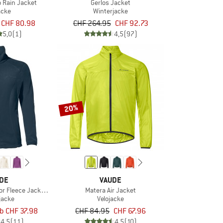
 Rain Jacket
Gerlos Jacket
acke
Winterjacke
CHF 80.98
CHF 264.95
CHF 92.73
5,0
(1)
4,5
(97)
20%
DE
VAUDE
 Fleece Jacket II
Matera Air Jacket
jacke
Velojacke
b CHF 37.98
CHF 84.95
CHF 67.96
4,5
(11)
4,5
(10)