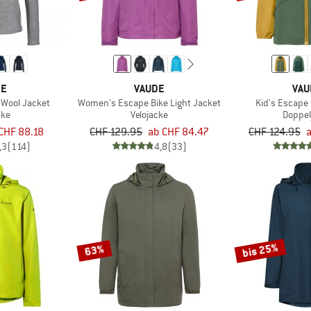
DE
VAUDE
VAU
 Wool Jacket
Women's Escape Bike Light Jacket
Kid's Escape
cke
Velojacke
Doppel
CHF 88.18
CHF 129.95
ab CHF 84.47
CHF 124.95
a
,3
(114)
4,8
(33)
bis 25%
63%