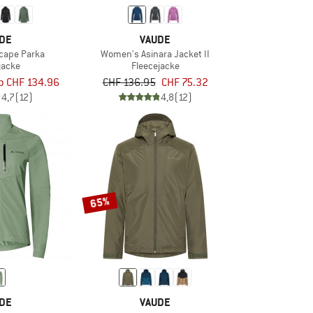
DE
VAUDE
cape Parka
Women's Asinara Jacket II
jacke
Fleecejacke
b CHF 134.96
CHF 136.95
CHF 75.32
4,7
(12)
4,8
(12)
65%
DE
VAUDE