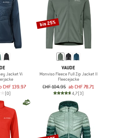
bis 25%
DE
VAUDE
ey Jacket Vi
Monviso Fleece Full Zip Jacket II
erjacke
Fleecejacke
b CHF 139.97
CHF 104.95
ab CHF 78.71
(0)
4,7
(3)