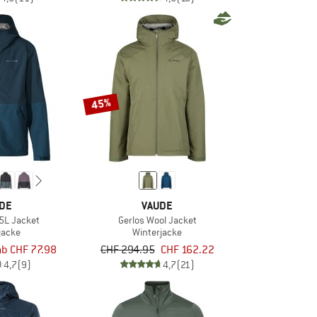
45%
DE
VAUDE
5L Jacket
Gerlos Wool Jacket
jacke
Winterjacke
ab CHF 77.98
CHF 294.95
CHF 162.22
4,7
(9)
4,7
(21)