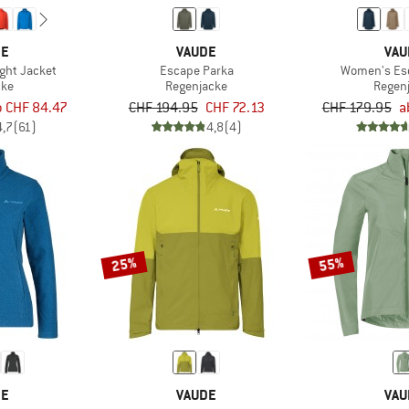
DE
VAUDE
VAU
ight Jacket
Escape Parka
Women's Es
cke
Regenjacke
Regen
b CHF 84.47
CHF 194.95
CHF 72.13
CHF 179.95
a
4,7
(61)
4,8
(4)
25%
55%
DE
VAUDE
VAU