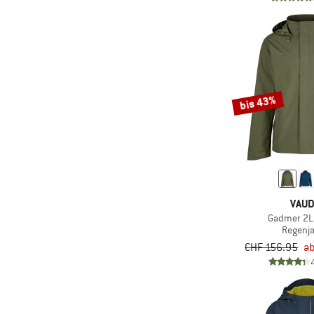
(11)
Cotopaxi
(16)
Craft
(16)
Craghoppers
(7)
Daehlie
bis 43%
(3)
Dale of Norway
(5)
DEDICATED
(1)
Deerhunter
(7)
Descente
(5)
Devold
VAU
Gadmer 2L
(72)
Didriksons
Regenj
(5)
dirtlej
CHF 156.95
a
(9)
disana
(64)
Dynafit
(4)
E9