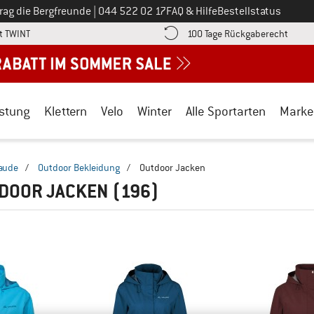
Ruf uns an unter
rag die Bergfreunde
|
044 522 02 17
FAQ & Hilfe
Bestellstatus
Finde die Zahlungs-Infos hier! Öffnet sich in einer Infobox
Gehe h
t TWINT
100 Tage Rückgaberecht
stung
Klettern
Velo
Winter
Alle Sportarten
Marke
aude
/
Outdoor Bekleidung
/
Outdoor Jacken
TDOOR JACKEN
(196)