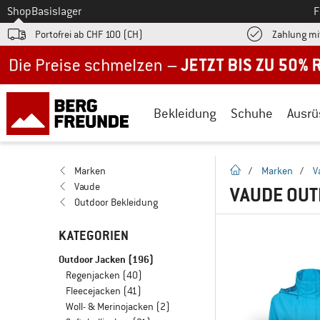
Zum
Shop
Basislager
F
Portofrei ab CHF 100 (CH)
Zahlung mi
Jetzt bis zu 50% Rabatt im Sommer Sale
Bekleidung
Schuhe
Ausrü
Startseite
Marken
/
Marken
/
V
Vaude
VAUDE OU
Outdoor Bekleidung
KATEGORIEN
Outdoor Jacken
(196)
Regenjacken
(40)
Fleecejacken
(41)
Woll- & Merinojacken
(2)