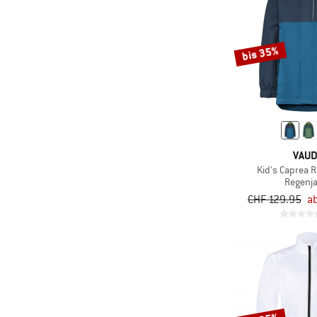
(14)
Ecoalf
(2)
Eivy
bis 35%
(2)
ELBSAND
(9)
Element
(3)
Elevenate
(7)
Elkline
(31)
Elvine
VAU
Kid's Caprea R
(9)
Endura
Regenj
(11)
ENDURANCE
CHF 129.95
a
(27)
Engel
(4)
Evoc
(2)
Exped
(2)
Filson
(14)
Finkid