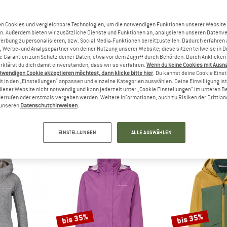
bis 50%
n Cookies und vergleichbare Technologien, um die notwendigen Funktionen unserer Website
57%
n. Außerdem bieten wir zusätzliche Dienste und Funktionen an, analysieren unseren Datenv
Werbung zu personalisieren, bzw. Social Media-Funktionen bereitzustellen. Dadurch erfahren
, Werbe- und Analysepartner von deiner Nutzung unserer Website; diese sitzen teilweise in D
Garantien zum Schutz deiner Daten, etwa vor dem Zugriff durch Behörden. Durch Anklicken 
rklärst du dich damit einverstanden, dass wir so verfahren.
Wenn du keine Cookies mit Ausn
twendigen Cookie akzeptieren möchtest, dann klicke bitte hier
. Du kannst deine Cookie Eins
t in den „Einstellungen“ anpassen und einzelne Kategorien auswählen. Deine Einwilligung ist f
dieser Website nicht notwendig und kann jederzeit unter „Cookie Einstellungen“ im unteren B
errufen oder erstmals vergeben werden. Weitere Informationen, auch zu Risiken der Drittlan
DE
VAUDE
VAU
n unseren
Datenschutzhinweisen
.
Light Jacket
Women's Itri 2,5 Layer Coat
Women's Pe
acke
Regenmantel
Par
b CHF 90.97
CHF 215.95
ab CHF 107.98
CHF 372.95
EINSTELLUNGEN
ALLE AUSWÄHLEN
4,5
(47)
4,5
(26)
bis 35%
bis 35%