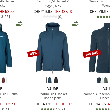
lla Jacket
Simony 2,5L Jacket V
Women's Kuro
acke
Regenjacke
Veloj
HF 58.77
CHF 249.95
CHF 187.46
CHF 179.95
4,8
(27)
(0)
bis 60%
45%
DE
VAUDE
VAU
 3in1 Parka
Padum 3in1 Jacket
Women's Rosemoor
a
Doppeljacke
Fleece
CHF 171.98
CHF 343.95
CHF 189.17
CHF 94.95
a
5,0
(1)
4,5
(2)