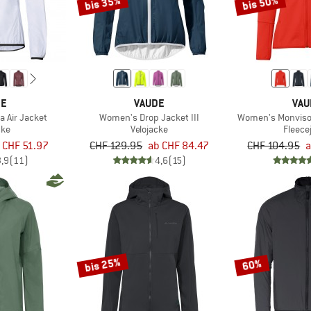
bis 35%
bis 50%
DE
VAUDE
VAU
 Air Jacket
Women's Drop Jacket III
Women's Monviso F
cke
Velojacke
Fleece
 CHF 51.97
CHF 129.95
ab CHF 84.47
CHF 104.95
a
3,9
(11)
4,6
(15)
bis 25%
60%