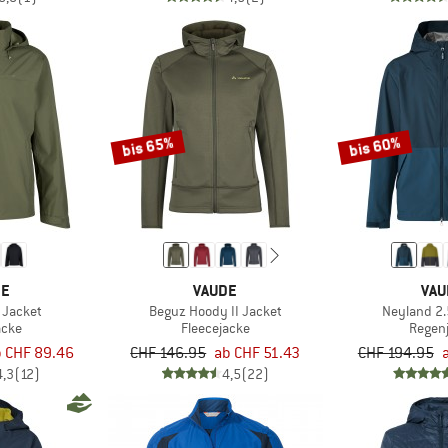
bis 65%
bis 60%
DE
VAUDE
VAU
 Jacket
Beguz Hoody II Jacket
Neyland 2.
acke
Fleecejacke
Regen
b CHF 89.46
CHF 146.95
ab CHF 51.43
CHF 194.95
4,3
(12)
4,5
(22)