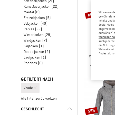
Softshelljacken
(21)
Kunstfaserjacken
(22)
Mäntel
(8)
bis 30%
Wir verwende
gewährleiste
Freizeitjacken
(5)
Inhalte und 
Velojacken
(40)
Social Media-
Parkas
(22)
angemessene 
auswählen“ e
Winterjacken
(29)
technisch no
Windjacken
(7)
auch jederzei
die Nutzung 
Skijacken
(1)
Webseite wid
VAU
Doppeljacken
(9)
findest du i
Women's Escape 
Laufjacken
(1)
Regenj
Ponchos
(6)
CHF 129.95
a
GEFILTERT NACH
Vaude
Alle Filter zurücksetzen
GESCHLECHT
55%