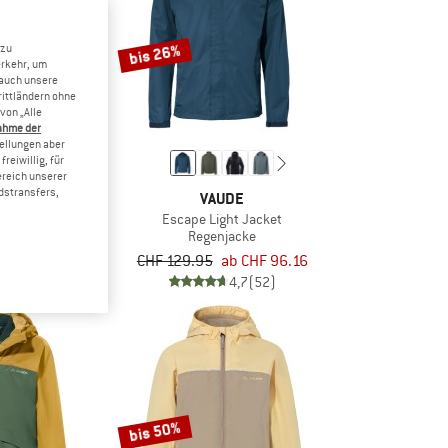
bis 26%
 zu
erkehr, um
 auch unsere
rittländern ohne
von „Alle
ahme der
tellungen aber
reiwillig, für
ereich unserer
dstransfers,
DE
VAUDE
llice Wool
Escape Light Jacket
ka
Regenjacke
CHF 160.37
CHF 129.95
ab CHF 96.16
4,5
(88)
4,7
(52)
bis 50%