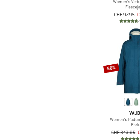
Women's Verbe
Fleecej
(6)
Billabong
CHF 97.95
C
(7)
Bioracer
(8)
Black Diamond
(5)
Bogner Fire+Ice
(4)
CAFÉ DU CYCLISTE
(6)
Carhartt
50%
(19)
Castelli
(1)
Chevalier
(2)
Chillaz
(127)
CMP
(6)
Colmar Active
VAU
(28)
Color Kids
Women's Padum
Park
(118)
Columbia
CHF 343.95
(12)
Compressport