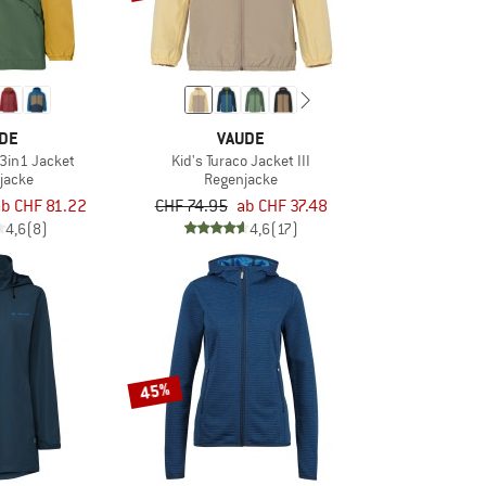
DE
VAUDE
 3in1 Jacket
Kid's Turaco Jacket III
jacke
Regenjacke
b CHF 81.22
CHF 74.95
ab CHF 37.48
4,6
(8)
4,6
(17)
45%