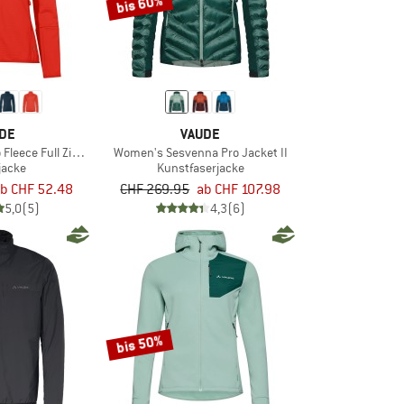
bis 60%
DE
VAUDE
leece Full Zip Jacket II
Women's Sesvenna Pro Jacket II
jacke
Kunstfaserjacke
b CHF 52.48
CHF 269.95
ab CHF 107.98
5,0
(5)
4,3
(6)
bis 50%