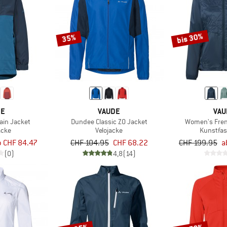
bis 30%
35%
DE
VAUDE
VAU
ain Jacket
Dundee Classic ZO Jacket
Women's Fren
acke
Velojacke
Kunstfas
b CHF 84.47
CHF 104.95
CHF 68.22
CHF 199.95
a
(0)
4,8
(14)