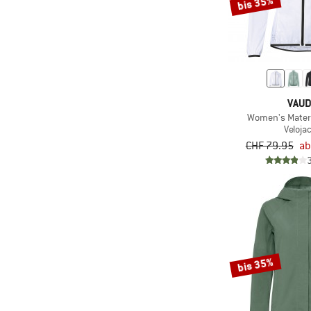
bis 35%
(118)
Fjällräven
(1)
Flomax
(4)
FOX Racing
(7)
Goldbergh
VAU
(20)
Gonso
Women's Matera
(1)
GORE Wear
Veloja
CHF 79.95
ab
(11)
GOSOAKY
(1)
GripGrab
(5)
Grüezi Bag
(49)
Haglöfs
(9)
Halo
(1)
bis 35%
Halti
(2)
Härkila
(45)
Heber Peak