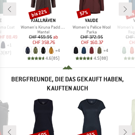
bis 22%
bis
57%
Rabatt
Rabatt
Raba
E
MARKE
MARKE
E
FJÄLLRÄVEN
VAUDE
Artikel
Artikel
Artikel
ama Coat
Women's Kiruna Padded Parka
Women's Pellice Wool
Women's Itr
ktgruppe
Produktgruppe
Produktgruppe
Pro
l
Mantel
Parka
Reg
eis
duzierter Preis
Preis
reduzierter Preis
Preis
reduzierter Preis
HF 88.49
CHF 459.95
ab
CHF 372.95
CHF 
CHF 358.76
CHF 160.37
CH
+
1
+
4
+
4
.3
(
87
)
4.6
(
85
)
4.5
(
88
)
BERGFREUNDE, DIE DAS GEKAUFT HABEN,
KAUFTEN AUCH
Rabatt
Rabatt
Raba