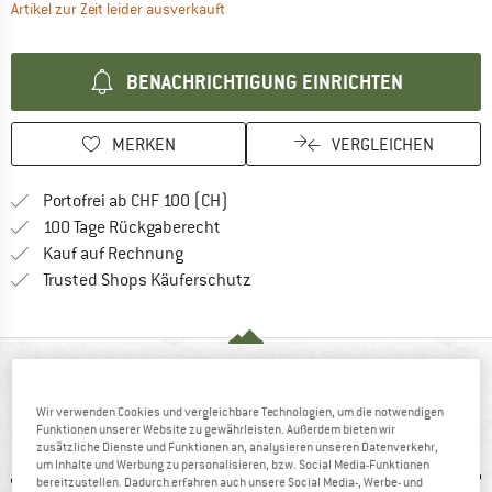
Der Link öffnet sich in einer Infobox und 
Artikel zur Zeit leider ausverkauft
BENACHRICHTIGUNG EINRICHTEN
MERKEN
VERGLEICHEN
Finde mehr Informationen zu den Ver
Portofrei ab CHF 100 (CH)
Gehe hier zu den Rückgabe-Richtlinie
100 Tage Rückgaberecht
Finde die Zahlungs-Infos hier! Öffnet sich 
Kauf auf Rechnung
Finde alle Infos hier!
Trusted Shops Käuferschutz
AUF EINEN BLICK
Wintermantel für Alltag und Freizeit
Wir verwenden Cookies und vergleichbare Technologien, um die notwendigen
Funktionen unserer Website zu gewährleisten. Außerdem bieten wir
zusätzliche Dienste und Funktionen an, analysieren unseren Datenverkehr,
um Inhalte und Werbung zu personalisieren, bzw. Social Media-Funktionen
bereitzustellen. Dadurch erfahren auch unsere Social Media-, Werbe- und