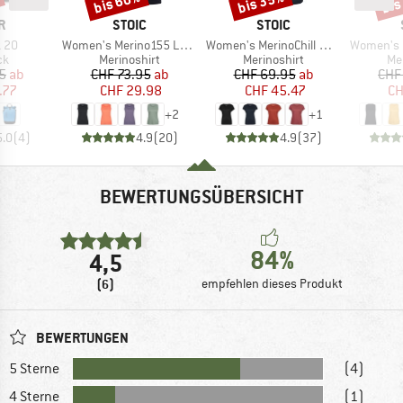
bis 60%
bis 35%
bis
E
MARKE
MARKE
R
STOIC
STOIC
Artikel
Artikel
Artikel
k 20
Women's Merino155 LaholmSt. Tank
Women's MerinoChill MMXX. Göteborg Loose Tee
Women's MerinoChil
tgruppe
Produktgruppe
Produktgruppe
Pr
ck
Merinoshirt
Merinoshirt
Me
eis
duzierter Preis
Preis
reduzierter Preis
Preis
reduzierter Preis
5
ab
CHF 73.95
ab
CHF 69.95
ab
CHF
.77
CHF 29.98
CHF 45.47
CH
+
2
+
1
5.0
(
4
)
4.9
(
20
)
4.9
(
37
)
BEWERTUNGSÜBERSICHT
84%
4,5
(6)
empfehlen dieses Produkt
BEWERTUNGEN
5 Sterne
(4)
4 Sterne
(1)