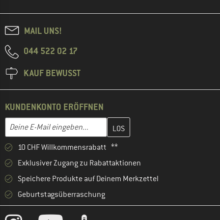
MAIL UNS!
044 522 02 17
KAUF BEWUSST
KUNDENKONTO ERÖFFNEN
Gib hier deine E-Mail-Adresse ein und erstelle im nächsten Schri
E-Mail-Adresse
10 CHF Willkommensrabatt **
Exklusiver Zugang zu Rabattaktionen
Speichere Produkte auf Deinem Merkzettel
Geburtstagsüberraschung