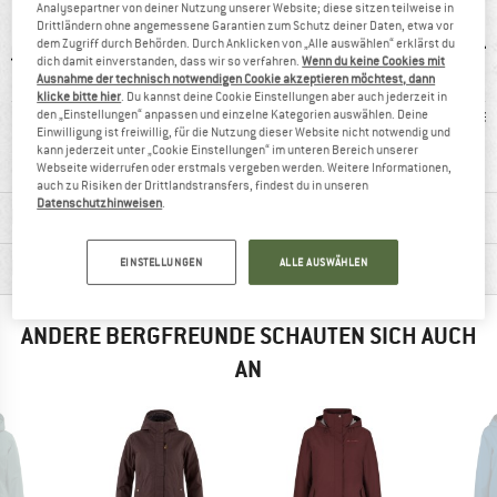
Analysepartner von deiner Nutzung unserer Website; diese sitzen teilweise in
Drittländern ohne angemessene Garantien zum Schutz deiner Daten, etwa vor
dem Zugriff durch Behörden. Durch Anklicken von „Alle auswählen“ erklärst du
dich damit einverstanden, dass wir so verfahren.
Wenn du keine Cookies mit
Ausnahme der technisch notwendigen Cookie akzeptieren möchtest, dann
klicke bitte hier
. Du kannst deine Cookie Einstellungen aber auch jederzeit in
2 g
Kunden sagen:
winddicht
Ka
den „Einstellungen“ anpassen und einzelne Kategorien auswählen. Deine
Einwilligung ist freiwillig, für die Nutzung dieser Website nicht notwendig und
guter Schnitt
kann jederzeit unter „Cookie Einstellungen“ im unteren Bereich unserer
Webseite widerrufen oder erstmals vergeben werden. Weitere Informationen,
auch zu Risiken der Drittlandstransfers, findest du in unseren
Datenschutzhinweisen
.
MATERIALINFOS & FEATURES
PRODUKTBESCHREIBUNG
EINSTELLUNGEN
ALLE AUSWÄHLEN
ANDERE BERGFREUNDE SCHAUTEN SICH AUCH
AN