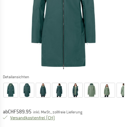
Detailansichten
Preis:
ab
CHF
589.95
inkl. MwSt., zollfreie Lieferung
Schweiz. Informationen zu den Versand
Versandkostenfrei
(CH)